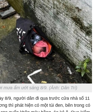
rời mưa ẩm ướt sáng 8/9. (Ảnh: Dân Trí)
y 8/9, người dân đi qua trước cửa nhà số 11
 thì phát hiện có một túi đen, bên trong có