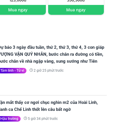
Mua ngay
Mua ngay
ự báo 3 ngày đầu tuần, thứ 2, thứ 3, thứ 4, 3 con giáp
VƯỢNG VẬN QUÝ NHÂN, bước chân ra đường có tiền,
bước chân về nhà ngập vàng, sung sướng như Tiên
2 giờ 25 phút trước
Tâm linh - Tử vi
Tận mắt thấy cơ ngơi chục nghìn m2 của Hoài Linh,
anh ca Chế Linh thốt lên câu bất ngờ
5 giờ 34 phút trước
Hậu trường