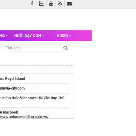
ỠNG
NUÔI DẠY CON
VIDEO
es Royal Island
/alluvia-city.com
e chính thức
Vinhomes Hải Vân Bay
Chủ
ền macbook
//www.uniquewedding.com.vn/
ền màu tím
c2lifecomvn