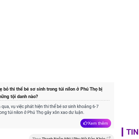
đại thắn
doanh th
tỷ đồng
 bỏ thi thể bé sơ sinh trong túi nilon ở Phú Thọ bị
những tội danh nào?
 qua, vụ việc phát hiện thi thể bé sơ sinh khoảng 6-7
rong túi nilon ở Phú Thọ gây xôn xao dư luận.
Xem thêm
TIN
Theo
Thanh Ngân (t/h) | Phụ Nữ Sức Khỏe