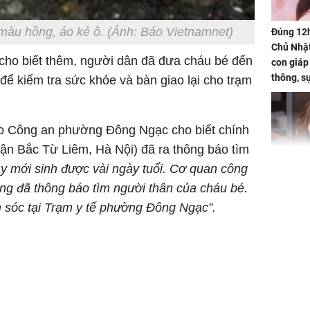
àu hồng, áo kẻ ô. (Ảnh: Báo Vietnamnet)
Đúng 12
Chủ Nhật
 cho biết thêm, người dân đã đưa cháu bé đến
con giáp
thông, s
ể kiểm tra sức khỏe và bàn giao lại cho trạm
'cá chép 
cạn lộc l
hạ
ạo Công an phường Đông Ngạc cho biết chính
n Bắc Từ Liêm, Hà Nội) đã ra thông báo tìm
ày mới sinh được vài ngày tuổi. Cơ quan công
'Đệ nhất
ng đã thông báo tìm người thân của cháu bé.
Kông' Q
sóc tại Trạm y tế phường Đông Ngạc”.
phản hồi 
trẻ kém 
Phim Châ