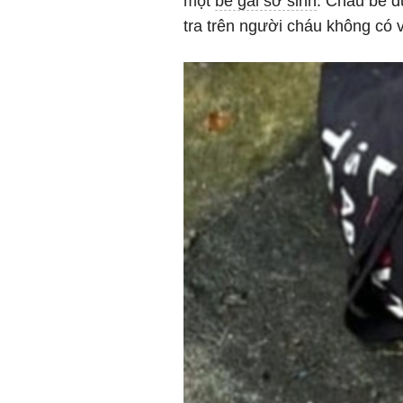
một
bé gái sơ sinh
. Cháu bé 
tra trên người cháu không có v