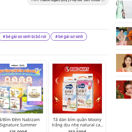
bé gái sơ sinh bị bỏ rơi
bé gái sơ sinh
ã/Bỉm Đêm Nabizam
Tã dán bỉm quần Moony
Signature Summer
trắng dịu nhẹ natural cao
cấp
125,000đ
350,500đ