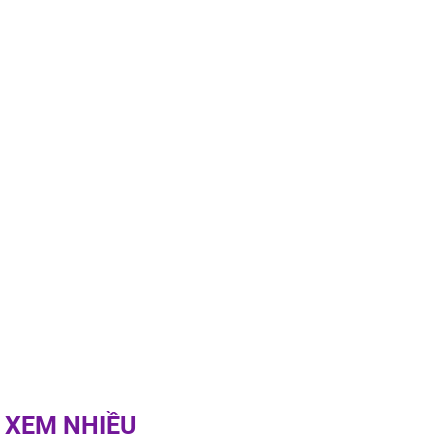
g phòng vé,
u vượt 8.600
 XEM NHIỀU