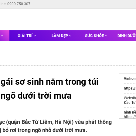
line: 0909 750 307
G
GIẢI TRÍ
LÀM ĐẸP
SỨC KHỎE
DINH DƯ
 gái sơ sinh nằm trong túi
Vinhom
https:/
g ngõ dưới trời mưa
Websit
Đầu Tư
hình n
https:
c (quận Bắc Từ Liêm, Hà Nội) vừa phát thông
hình n
ị bỏ rơi trong ngõ nhỏ dưới trời mưa.