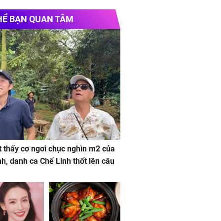
HỂ BẠN QUAN TÂM
 thấy cơ ngơi chục nghìn m2 của
nh, danh ca Chế Linh thốt lên câu