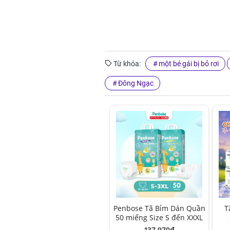
Từ khóa:
một bé gái bị bỏ rơi
Đông Ngạc
Penbose Tã Bỉm Dán Quần
T
50 miếng Size S đến XXXL
137,970đ