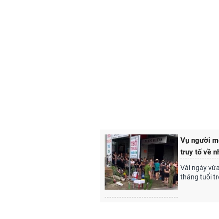
Vụ người mẹ
truy tố về 
Vài ngày vừa
tháng tuổi t