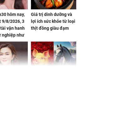
h30 hôm nay,
Giá trị dinh dưỡng và
 9/8/2026, 3
lợi ích sức khỏe từ loại
 tài vận hanh
thịt đồng giàu đạm
ự nghiệp như
hóa Rồng', vét
á trong thiên
 mỹ nhân Hồng
Tử vi tuần mới (từ 10
uan Chi Lâm
đến 16/8/2026), 3 con
tin yêu trai
giáp mưa thuận gió
36 tuổi
hòa, tiền về như nước,
bạc vàng dư dả, Phú
Quý Vinh Hoa, vận
trình khai sáng
u Tinh Trì