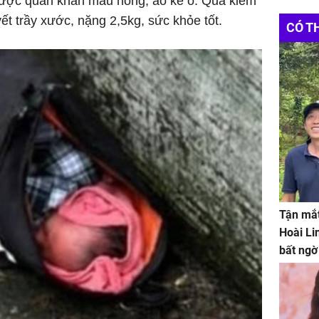
được quấn khăn màu hồng, áo kẻ ô. Qua kiểm
ết trầy xước, nặng 2,5kg, sức khỏe tốt.
CÓ T
Tận mắt
Hoài Li
bất ngờ