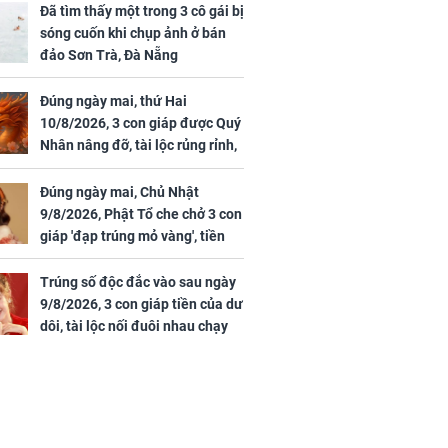
Đã tìm thấy một trong 3 cô gái bị
sóng cuốn khi chụp ảnh ở bán
đảo Sơn Trà, Đà Nẵng
Đúng ngày mai, thứ Hai
10/8/2026, 3 con giáp được Quý
Nhân nâng đỡ, tài lộc rủng rỉnh,
yên tâm hưởng vinh hoa Phú
Quý
Đúng ngày mai, Chủ Nhật
9/8/2026, Phật Tổ che chở 3 con
giáp 'đạp trúng mỏ vàng', tiền
bạc nhiều như lá sung, sự
nghiệp vượng phát
Trúng số độc đắc vào sau ngày
9/8/2026, 3 con giáp tiền của dư
dôi, tài lộc nối đuôi nhau chạy
vào nhà, sự nghiệp phất lên
trông thấy