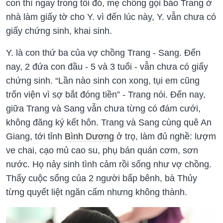
con thì ngay trong tối đó, mẹ chồng gọi báo Trang ở
nhà làm giấy tờ cho Y. vì đến lúc này, Y. vẫn chưa có
giấy chứng sinh, khai sinh.
Y. là con thứ ba của vợ chồng Trang - Sang. Đến
nay, 2 đứa con đầu - 5 và 3 tuổi - vẫn chưa có giấy
chứng sinh. “Lần nào sinh con xong, tụi em cũng
trốn viện vì sợ bắt đóng tiền” - Trang nói. Đến nay,
giữa Trang và Sang vẫn chưa từng có đám cưới,
không đăng ký kết hôn. Trang và Sang cùng quê An
Giang, tới tỉnh
Bình Dương
ở trọ, làm đủ nghề: lượm
ve chai, cạo mủ cao su, phụ bán quán cơm, sơn
nước. Họ nảy sinh tình cảm rồi sống như vợ chồng.
Thấy cuộc sống của 2 người bấp bênh, bà Thủy
từng quyết liệt ngăn cấm nhưng không thành.