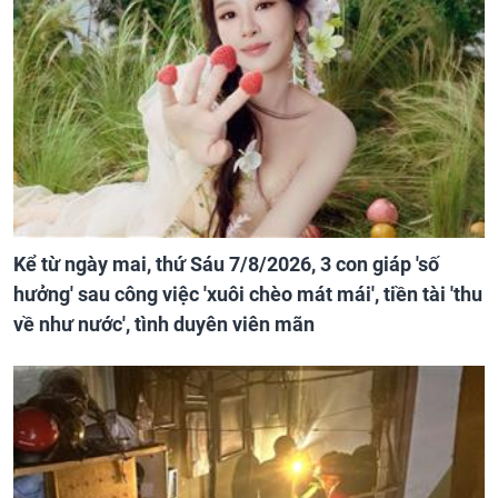
Kể từ ngày mai, thứ Sáu 7/8/2026, 3 con giáp 'số
hưởng' sau công việc 'xuôi chèo mát mái', tiền tài 'thu
về như nước', tình duyên viên mãn