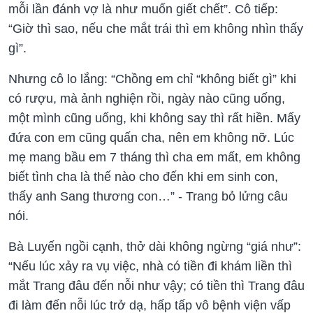
mỗi lần đánh vợ là như muốn giết chết”. Cô tiếp:
“Giờ thì sao, nếu che mắt trái thì em không nhìn thấy
gì”.
Nhưng cô lo lắng: “Chồng em chỉ “không biết gì” khi
có rượu, mà ảnh nghiện rồi, ngày nào cũng uống,
một mình cũng uống, khi không say thì rất hiền. Mấy
đứa con em cũng quấn cha, nên em không nỡ. Lúc
mẹ mang bầu em 7 tháng thì cha em mất, em không
biết tình cha là thế nào cho đến khi em sinh con,
thấy anh Sang thương con…” - Trang bỏ lửng câu
nói.
Bà Luyến ngồi cạnh, thở dài không ngừng “giá như”:
“Nếu lúc xảy ra vụ việc, nhà có tiền đi khám liền thì
mắt Trang đâu đến nỗi như vậy; có tiền thì Trang đâu
đi làm đến nỗi lúc trở dạ, hấp tấp vô bệnh viện vấp