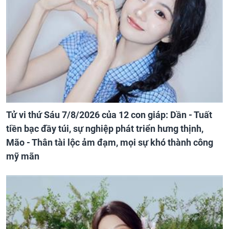
Tử vi thứ Sáu 7/8/2026 của 12 con giáp: Dần - Tuất
tiền bạc đầy túi, sự nghiệp phát triển hưng thịnh,
Mão - Thân tài lộc ảm đạm, mọi sự khó thành công
mỹ mãn