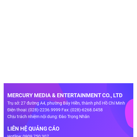
MERCURY MEDIA & ENTERTAINMENT CO., LTD
Trụ sở: 27 đường A4, phường Bảy Hiền, thành phố Hồ Chí Minh
Điện thoại: (028)-2236.9999 Fax: (028)-6268.0458
Chịu trách nhiệm nội dung: Đào Trọng Nhân
LIÊN HỆ QUẢNG CÁO
Hotline: 0909 750 307