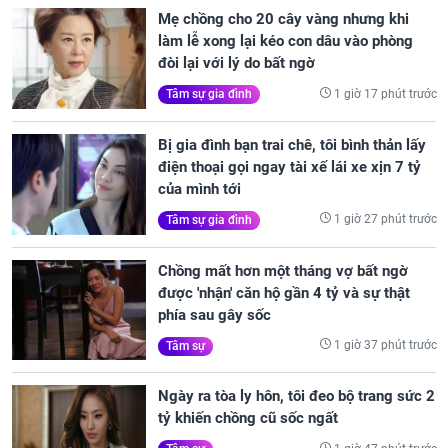
Mẹ chồng cho 20 cây vàng nhưng khi
làm lễ xong lại kéo con dâu vào phòng
đòi lại với lý do bất ngờ
1 giờ 17 phút trước
Tâm sự gia đình
Bị gia đình bạn trai chê, tôi bình thản lấy
điện thoại gọi ngay tài xế lái xe xịn 7 tỷ
của mình tới
1 giờ 27 phút trước
Tâm sự gia đình
Chồng mất hơn một tháng vợ bất ngờ
được 'nhận' căn hộ gần 4 tỷ và sự thật
phía sau gây sốc
1 giờ 37 phút trước
Tâm sự
Ngày ra tòa ly hôn, tôi đeo bộ trang sức 2
tỷ khiến chồng cũ sốc ngất