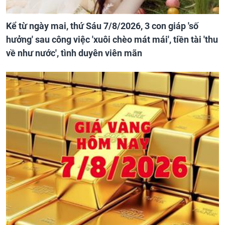
Kể từ ngày mai, thứ Sáu 7/8/2026, 3 con giáp 'số
hưởng' sau công việc 'xuôi chèo mát mái', tiền tài 'thu
về như nước', tình duyên viên mãn