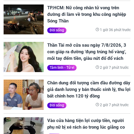
TP.HCM: Nữ công nhân tử vong trên
đường đi làm về trong khu công nghiệp
Sóng Thần
1 giờ 36 phút trước
Đời sống
Thần Tài mở cửa sau ngày 7/8/2026, 3
con giáp ra đường 'đụng trúng hố vàng',
mỏi tay đếm tiền, giàu nứt đố đổ vách
2 giờ 7 phút trước
Tâm linh - Tử vi
Chân dung đối tượng cầm đầu đường dây
giả danh lương y bán thuốc sinh lý, thu lợi
bất chính hơn 120 tỷ đồng
2 giờ 7 phút trước
Đời sống
Vào cửa hàng tiện lợi cướp tiền, người
phụ nữ bị xé rách áo trong lúc giằng co