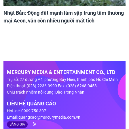
Nhật Bản: Động đất mạnh làm sập trung tâm thương
mại Aeon, vẫn còn nhiều người mất tích
MERCURY MEDIA & ENTERTAINMENT CO., LTD
Trụ sở: 27 đường A4, phường Bảy Hiền, thành phố Hồ Chí Minh
Điện thoại: (028)-2236.9999 Fax: (028)-6268.0458
Chịu trách nhiệm nội dung: Đào Trọng Nhân
LIÊN HỆ QUẢNG CÁO
Hotline: 0909 750 307
Email:
quangcao@mercurymedia.com.vn
BẢNG GIÁ