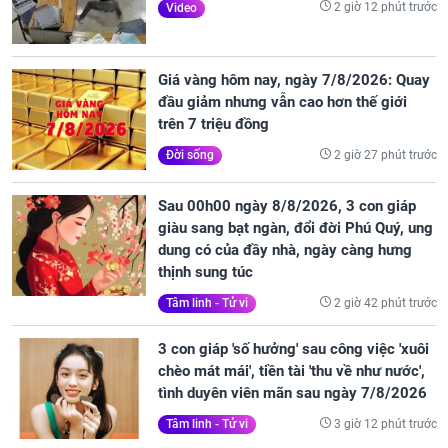
2 giờ 12 phút trước
Video
Giá vàng hôm nay, ngày 7/8/2026: Quay
đầu giảm nhưng vẫn cao hơn thế giới
trên 7 triệu đồng
2 giờ 27 phút trước
Đời sống
Sau 00h00 ngày 8/8/2026, 3 con giáp
giàu sang bạt ngàn, đổi đời Phú Quý, ung
dung có của đầy nhà, ngày càng hưng
thịnh sung túc
2 giờ 42 phút trước
Tâm linh - Tử vi
3 con giáp 'số hưởng' sau công việc 'xuôi
chèo mát mái', tiền tài 'thu về như nước',
tình duyên viên mãn sau ngày 7/8/2026
3 giờ 12 phút trước
Tâm linh - Tử vi