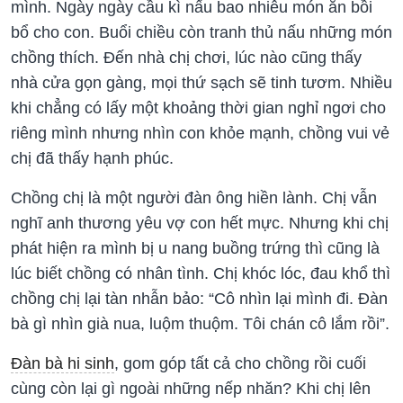
mình. Ngày ngày cầu kì nấu bao nhiêu món ăn bồi
bổ cho con. Buổi chiều còn tranh thủ nấu những món
chồng thích. Đến nhà chị chơi, lúc nào cũng thấy
nhà cửa gọn gàng, mọi thứ sạch sẽ tinh tươm. Nhiều
khi chẳng có lấy một khoảng thời gian nghỉ ngơi cho
riêng mình nhưng nhìn con khỏe mạnh, chồng vui vẻ
chị đã thấy hạnh phúc.
Chồng chị là một người đàn ông hiền lành. Chị vẫn
nghĩ anh thương yêu vợ con hết mực. Nhưng khi chị
phát hiện ra mình bị u nang buồng trứng thì cũng là
lúc biết chồng có nhân tình. Chị khóc lóc, đau khổ thì
chồng chị lại tàn nhẫn bảo: “Cô nhìn lại mình đi. Đàn
bà gì nhìn già nua, luộm thuộm. Tôi chán cô lắm rồi”.
Đàn bà hi sinh
, gom góp tất cả cho chồng rồi cuối
cùng còn lại gì ngoài những nếp nhăn? Khi chị lên