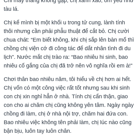
Chỉ mấy tháng không gặp, chị xanh xao, ốm yếu như
tàu lá.
Chị kể mình bị một khối u trong tử cung, lành tính
thôi nhưng cần phải phẫu thuật để cắt bỏ. Chị cười
chua chát: “Em biết không, khi chị sắp lên bàn mổ thì
chồng chị viện cớ đi công tác để dắt nhân tình đi du
lịch”. Nước mắt chị trào ra: “Bao nhiêu hi sinh, bao
nhiêu cố gắng của chị đã trở nên vô nghĩa rồi em à!”
Chơi thân bao nhiêu năm, tôi hiểu về chị hơn ai hết.
Chị vốn có một công việc rất tốt nhưng sau khi sinh
con chị xin nghỉ hẳn ở nhà. Tính chị cẩn thận, giao
con cho ai chăm chị cũng không yên tâm. Ngày ngày
chồng đi làm, chị ở nhà nội trợ, chăm hai đứa con.
Bao nhiêu việc không tên phải làm, chị lúc nào cũng
bận bịu, luôn tay luôn chân.