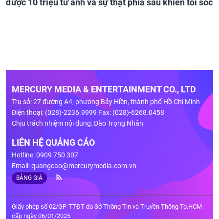
được 10 triệu từ anh và sự thật phía sau khiến tôi sốc
MERCURY MEDIA & ENTERTAINMENT CO., LTD
Trụ sở: 27 đường A4, phường Bảy Hiền, thành phố Hồ Chí Minh
Điện thoại: (028)-2236.9999 Fax: (028)-6268.0458
Chịu trách nhiệm nội dung: Đào Trọng Nhân
LIÊN HỆ QUẢNG CÁO
Hotline: 0909 750 307
Email:
quangcao@mercurymedia.com.vn
BẢNG GIÁ
Giấy phép số 02/GP-TTĐT do Sở Thông Tin và Truyền Thông Tp.HCM
cấp ngày 06/01/2025