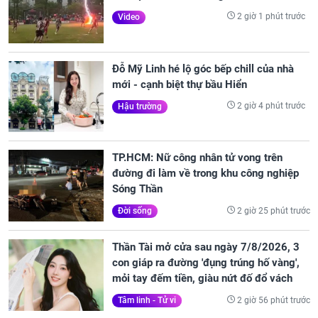
2 giờ 1 phút trước
Video
Đỗ Mỹ Linh hé lộ góc bếp chill của nhà
mới - cạnh biệt thự bầu Hiển
2 giờ 4 phút trước
Hậu trường
TP.HCM: Nữ công nhân tử vong trên
đường đi làm về trong khu công nghiệp
Sóng Thần
2 giờ 25 phút trước
Đời sống
Thần Tài mở cửa sau ngày 7/8/2026, 3
con giáp ra đường 'đụng trúng hố vàng',
mỏi tay đếm tiền, giàu nứt đố đổ vách
2 giờ 56 phút trước
Tâm linh - Tử vi