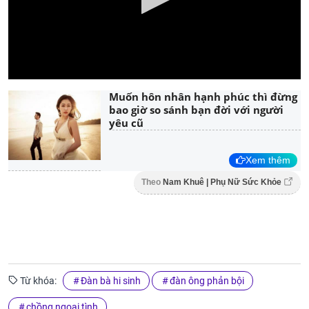
Muốn hôn nhân hạnh phúc thì đừng
bao giờ so sánh bạn đời với người
yêu cũ
Xem thêm
Theo
Nam Khuê | Phụ Nữ Sức Khỏe
Từ khóa:
Đàn bà hi sinh
đàn ông phản bội
chồng ngoại tình