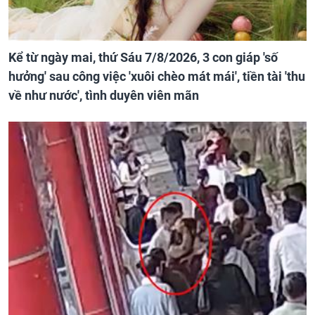
Kể từ ngày mai, thứ Sáu 7/8/2026, 3 con giáp 'số
hưởng' sau công việc 'xuôi chèo mát mái', tiền tài 'thu
về như nước', tình duyên viên mãn