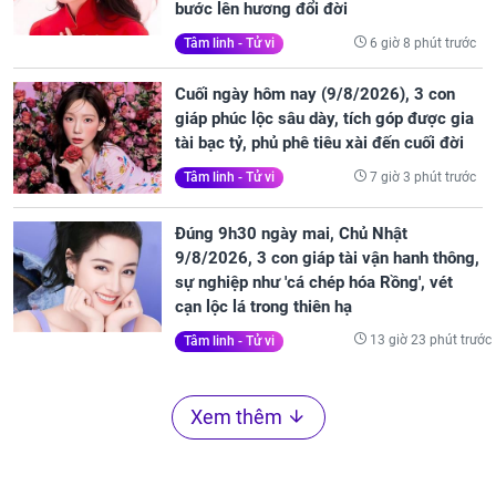
bước lên hương đổi đời
6 giờ 8 phút trước
Tâm linh - Tử vi
Cuối ngày hôm nay (9/8/2026), 3 con
giáp phúc lộc sâu dày, tích góp được gia
tài bạc tỷ, phủ phê tiêu xài đến cuối đời
7 giờ 3 phút trước
Tâm linh - Tử vi
Đúng 9h30 ngày mai, Chủ Nhật
9/8/2026, 3 con giáp tài vận hanh thông,
sự nghiệp như 'cá chép hóa Rồng', vét
cạn lộc lá trong thiên hạ
13 giờ 23 phút trước
Tâm linh - Tử vi
Xem thêm