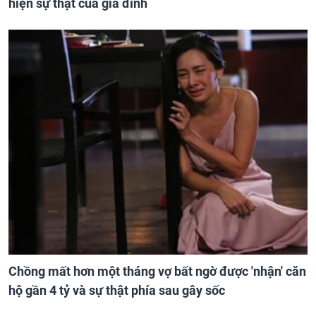
hiện sự thật của gia đình
Chồng mất hơn một tháng vợ bất ngờ được 'nhận' căn
hộ gần 4 tỷ và sự thật phía sau gây sốc