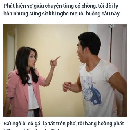
Phát hiện vợ giấu chuyện từng có chồng, tôi đòi ly
hôn nhưng sững sờ khi nghe mẹ tôi buông câu này
Bất ngờ bị cô gái lạ tát trên phố, tôi bàng hoàng phát