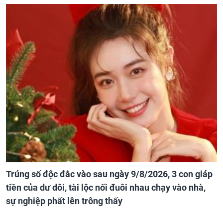
Trúng số độc đắc vào sau ngày 9/8/2026, 3 con giáp
tiền của dư dôi, tài lộc nối đuôi nhau chạy vào nhà,
sự nghiệp phất lên trông thấy