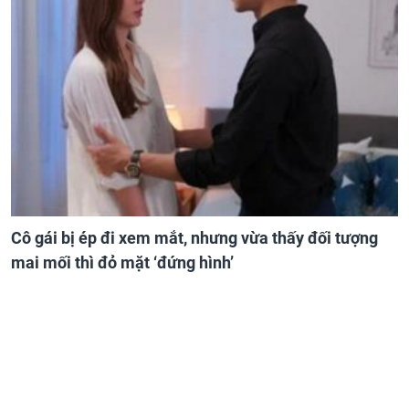
Cô gái bị ép đi xem mắt, nhưng vừa thấy đối tượng
mai mối thì đỏ mặt ‘đứng hình’