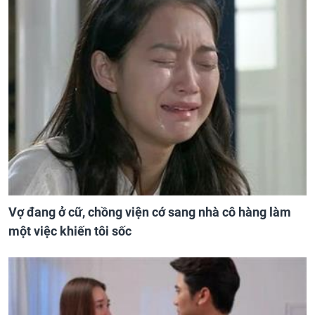
Vợ đang ở cữ, chồng viện cớ sang nhà cô hàng làm
một việc khiến tôi sốc