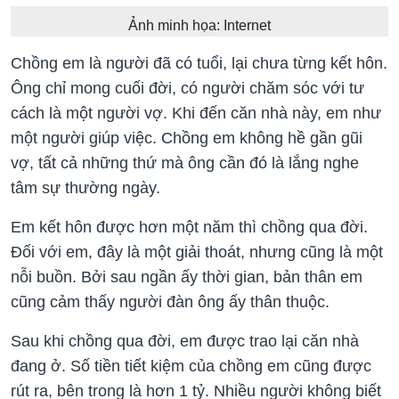
Ảnh minh họa: Internet
Chồng em là người đã có tuổi, lại chưa từng kết hôn.
Ông chỉ mong cuối đời, có người chăm sóc với tư
cách là một người vợ. Khi đến căn nhà này, em như
một người giúp việc. Chồng em không hề gần gũi
vợ, tất cả những thứ mà ông cần đó là lắng nghe
tâm sự thường ngày.
Em kết hôn được hơn một năm thì chồng qua đời.
Đối với em, đây là một giải thoát, nhưng cũng là một
nỗi buồn. Bởi sau ngần ấy thời gian, bản thân em
cũng cảm thấy người đàn ông ấy thân thuộc.
Sau khi chồng qua đời, em được trao lại căn nhà
đang ở. Số tiền tiết kiệm của chồng em cũng được
rút ra, bên trong là hơn 1 tỷ. Nhiều người không biết