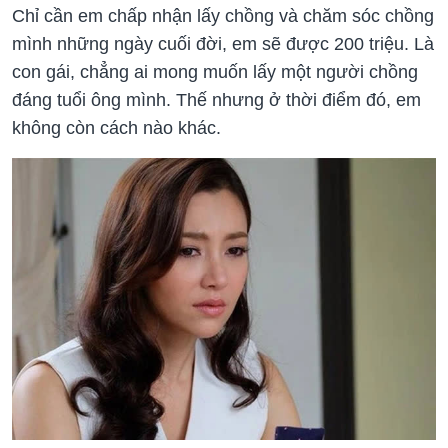
Chỉ cần em chấp nhận lấy chồng và chăm sóc chồng
mình những ngày cuối đời, em sẽ được 200 triệu. Là
con gái, chẳng ai mong muốn lấy một người chồng
đáng tuổi ông mình. Thế nhưng ở thời điểm đó, em
không còn cách nào khác.