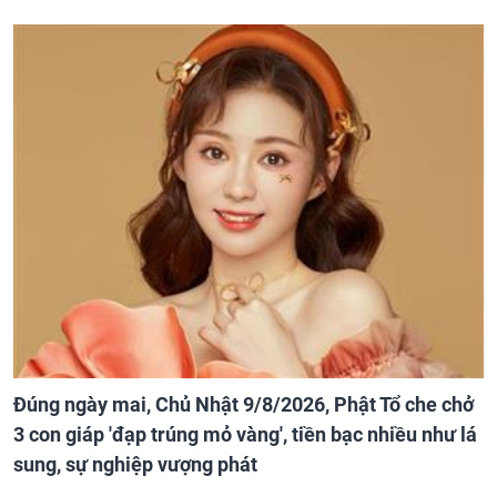
Đúng ngày mai, Chủ Nhật 9/8/2026, Phật Tổ che chở
3 con giáp 'đạp trúng mỏ vàng', tiền bạc nhiều như lá
sung, sự nghiệp vượng phát