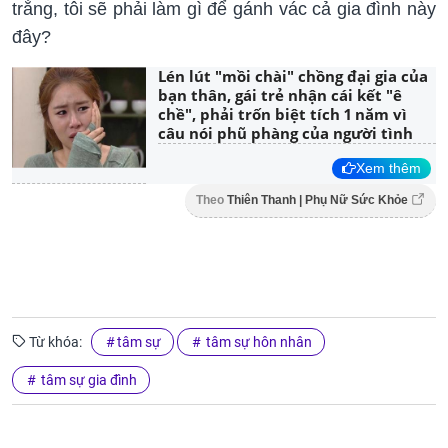
trắng, tôi sẽ phải làm gì để gánh vác cả gia đình này
đây?
Lén lút "mồi chài" chồng đại gia của
bạn thân, gái trẻ nhận cái kết "ê
chề", phải trốn biệt tích 1 năm vì
câu nói phũ phàng của người tình
Xem thêm
Theo
Thiên Thanh | Phụ Nữ Sức Khỏe
Từ khóa:
tâm sự
tâm sự hôn nhân
tâm sự gia đình