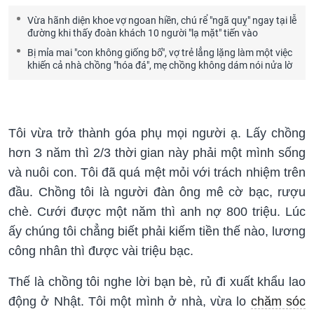
Vừa hãnh diện khoe vợ ngoan hiền, chú rể "ngã quỵ" ngay tại lễ
đường khi thấy đoàn khách 10 người "lạ mặt" tiến vào
Bị mỉa mai "con không giống bố", vợ trẻ lẳng lặng làm một việc
khiến cả nhà chồng "hóa đá", mẹ chồng không dám nói nửa lờ
Tôi vừa trở thành góa phụ mọi người ạ. Lấy chồng
hơn 3 năm thì 2/3 thời gian này phải một mình sống
và nuôi con. Tôi đã quá mệt mỏi với trách nhiệm trên
đầu. Chồng tôi là người đàn ông mê cờ bạc, rượu
chè. Cưới được một năm thì anh nợ 800 triệu. Lúc
ấy chúng tôi chẳng biết phải kiếm tiền thế nào, lương
công nhân thì được vài triệu bạc.
Thế là chồng tôi nghe lời bạn bè, rủ đi xuất khẩu lao
động ở Nhật. Tôi một mình ở nhà, vừa lo
chăm sóc