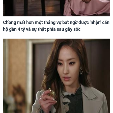
Chồng mất hơn một tháng vợ bất ngờ được 'nhận' căn
hộ gần 4 tỷ và sự thật phía sau gây sốc