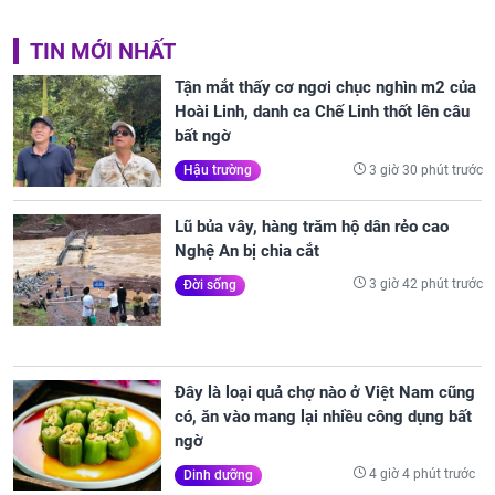
TIN MỚI NHẤT
Tận mắt thấy cơ ngơi chục nghìn m2 của
Hoài Linh, danh ca Chế Linh thốt lên câu
bất ngờ
3 giờ 30 phút trước
Hậu trường
Lũ bủa vây, hàng trăm hộ dân rẻo cao
Nghệ An bị chia cắt
3 giờ 42 phút trước
Đời sống
Đây là loại quả chợ nào ở Việt Nam cũng
có, ăn vào mang lại nhiều công dụng bất
ngờ
4 giờ 4 phút trước
Dinh dưỡng