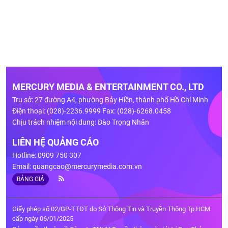
MERCURY MEDIA & ENTERTAINMENT CO., LTD
Trụ sở: 27 đường A4, phường Bảy Hiền, thành phố Hồ Chí Minh
Điện thoại: (028)-2236.9999 Fax: (028)-6268.0458
Chịu trách nhiệm nội dung: Đào Trọng Nhân
LIÊN HỆ QUẢNG CÁO
Hotline: 0909 750 307
Email:
quangcao@mercurymedia.com.vn
BẢNG GIÁ
Giấy phép số 02/GP-TTĐT do Sở Thông Tin và Truyền Thông Tp.HCM
cấp ngày 06/01/2025