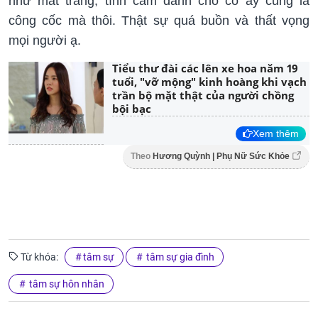
như mất trắng, tình cảm dành cho cô ấy cũng là
công cốc mà thôi. Thật sự quá buồn và thất vọng
mọi người ạ.
Tiểu thư đài các lên xe hoa năm 19
tuổi, "vỡ mộng" kinh hoàng khi vạch
trần bộ mặt thật của người chồng
bội bạc
Xem thêm
Theo
Hương Quỳnh | Phụ Nữ Sức Khỏe
Từ khóa:
tâm sự
tâm sự gia đình
tâm sự hôn nhân