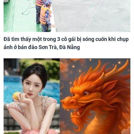
Đã tìm thấy một trong 3 cô gái bị sóng cuốn khi chụp
ảnh ở bán đảo Sơn Trà, Đà Nẵng