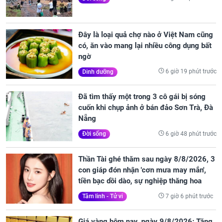
Đây là loại quả chợ nào ở Việt Nam cũng
có, ăn vào mang lại nhiều công dụng bất
ngờ
6 giờ 19 phút trước
Dinh dưỡng
Đã tìm thấy một trong 3 cô gái bị sóng
cuốn khi chụp ảnh ở bán đảo Sơn Trà, Đà
Nẵng
6 giờ 48 phút trước
Đời sống
Thần Tài ghé thăm sau ngày 8/8/2026, 3
con giáp đón nhận 'cơn mưa may mắn',
tiền bạc dồi dào, sự nghiệp thăng hoa
7 giờ 6 phút trước
Tâm linh - Tử vi
Giá vàng hôm nay, ngày 9/8/2026: Tăng