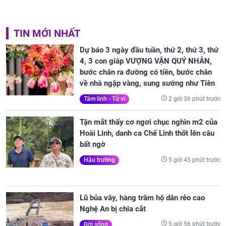
TIN MỚI NHẤT
Dự báo 3 ngày đầu tuần, thứ 2, thứ 3, thứ
4, 3 con giáp VƯỢNG VẬN QUÝ NHÂN,
bước chân ra đường có tiền, bước chân
về nhà ngập vàng, sung sướng như Tiên
2 giờ 36 phút trước
Tâm linh - Tử vi
Tận mắt thấy cơ ngơi chục nghìn m2 của
Hoài Linh, danh ca Chế Linh thốt lên câu
bất ngờ
5 giờ 45 phút trước
Hậu trường
Lũ bủa vây, hàng trăm hộ dân rẻo cao
Nghệ An bị chia cắt
5 giờ 56 phút trước
Đời sống