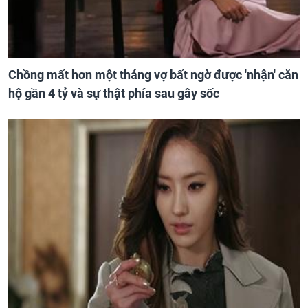
Chồng mất hơn một tháng vợ bất ngờ được 'nhận' căn
hộ gần 4 tỷ và sự thật phía sau gây sốc