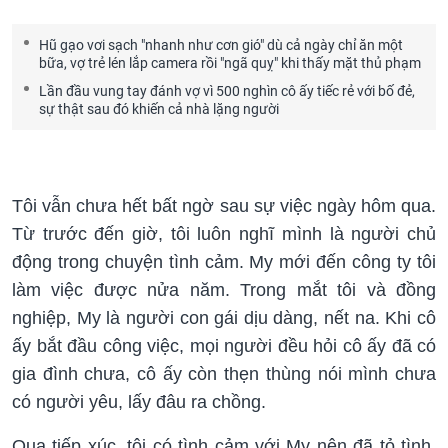
Hũ gạo vơi sạch "nhanh như cơn gió" dù cả ngày chỉ ăn một
bữa, vợ trẻ lén lắp camera rồi "ngã quỵ" khi thấy mặt thủ phạm
Lần đầu vung tay đánh vợ vì 500 nghìn cô ấy tiếc rẻ với bố đẻ,
sự thật sau đó khiến cả nhà lặng người
Tôi vẫn chưa hết bất ngờ sau sự việc ngày hôm qua.
Từ trước đến giờ, tôi luôn nghĩ mình là người chủ
động trong chuyện tình cảm. My mới đến công ty tôi
làm việc được nửa năm. Trong mắt tôi và đồng
nghiệp, My là người con gái dịu dàng, nết na. Khi cô
ấy bắt đầu công việc, mọi người đều hỏi cô ấy đã có
gia đình chưa, cô ấy còn thẹn thùng nói mình chưa
có người yêu, lấy đâu ra chồng.
Qua tiếp xúc, tôi có tình cảm với My nên đã tỏ tình.