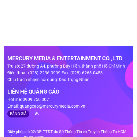
MERCURY MEDIA & ENTERTAINMENT CO., LTD
Trụ sở: 27 đường A4, phường Bảy Hiền, thành phố Hồ Chí Minh
Điện thoại: (028)-2236.9999 Fax: (028)-6268.0458
Chịu trách nhiệm nội dung: Đào Trọng Nhân
LIÊN HỆ QUẢNG CÁO
Hotline: 0909 750 307
Email:
quangcao@mercurymedia.com.vn
BẢNG GIÁ
Giấy phép số 02/GP-TTĐT do Sở Thông Tin và Truyền Thông Tp.HCM