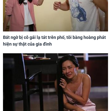
Bất ngờ bị cô gái lạ tát trên phố, tôi bàng hoàng phát
hiện sự thật của gia đình