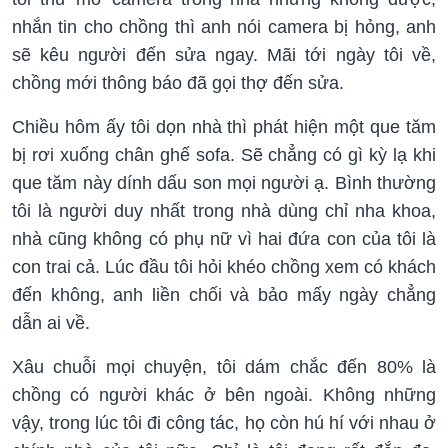
nhắn tin cho chồng thì anh nói camera bị hỏng, anh
sẽ kêu người đến sửa ngay. Mãi tới ngày tôi về,
chồng mới thông báo đã gọi thợ đến sửa.
Chiều hôm ấy tôi dọn nhà thì phát hiện một que tăm
bị rơi xuống chân ghế sofa. Sẽ chẳng có gì kỳ lạ khi
que tăm này dính dấu son mọi người ạ. Bình thường
tôi là người duy nhất trong nhà dùng chỉ nha khoa,
nhà cũng không có phụ nữ vì hai đứa con của tôi là
con trai cả. Lúc đầu tôi hỏi khéo chồng xem có khách
đến không, anh liền chối và bảo mấy ngày chẳng
dẫn ai về.
Xâu chuỗi mọi chuyện, tôi dám chắc đến 80% là
chồng có người khác ở bên ngoài. Không những
vậy, trong lúc tôi đi công tác, họ còn hú hí với nhau ở