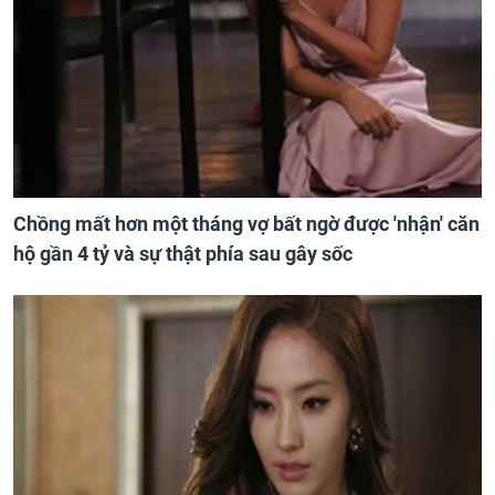
Chồng mất hơn một tháng vợ bất ngờ được 'nhận' căn
hộ gần 4 tỷ và sự thật phía sau gây sốc