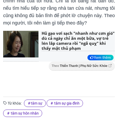
chính nhà của tôi nữa. Chỉ là tôi đang rất đắn đo,
nếu tìm hiểu tiếp sợ rằng nhà tan cửa nát, nhưng tôi
cũng không đủ bản lĩnh để phớt lờ chuyện này. Theo
mọi người, tôi nên làm gì tiếp theo đây?
Hũ gạo vơi sạch "nhanh như cơn gió"
dù cả ngày chỉ ăn một bữa, vợ trẻ
lén lắp camera rồi "ngã quỵ" khi
thấy mặt thủ phạm
Xem thêm
Theo
Thiên Thanh | Phụ Nữ Sức Khỏe
Từ khóa:
tâm sự
tâm sự gia đình
tâm sự hôn nhân