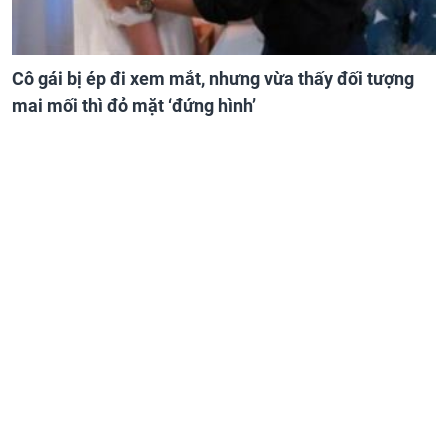
Cô gái bị ép đi xem mắt, nhưng vừa thấy đối tượng
mai mối thì đỏ mặt ‘đứng hình’