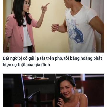
Bất ngờ bị cô gái lạ tát trên phố, tôi bàng hoàng phát
hiện sự thật của gia đình