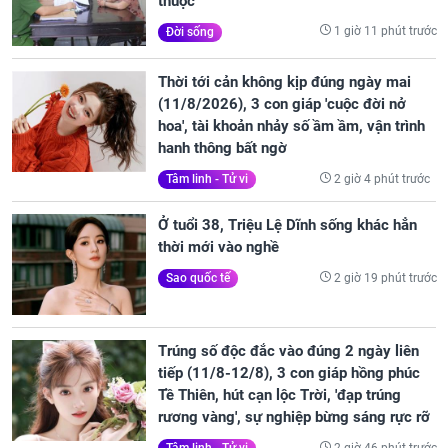
thuộc
1 giờ 11 phút trước
Đời sống
Thời tới cản không kịp đúng ngày mai
(11/8/2026), 3 con giáp 'cuộc đời nở
hoa', tài khoản nhảy số ầm ầm, vận trình
hanh thông bất ngờ
2 giờ 4 phút trước
Tâm linh - Tử vi
Ở tuổi 38, Triệu Lệ Dĩnh sống khác hẳn
thời mới vào nghề
2 giờ 19 phút trước
Sao quốc tế
Trúng số độc đắc vào đúng 2 ngày liên
tiếp (11/8-12/8), 3 con giáp hồng phúc
Tề Thiên, hút cạn lộc Trời, 'đạp trúng
rương vàng', sự nghiệp bừng sáng rực rỡ
2 giờ 46 phút trước