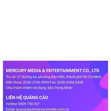
MERCURY MEDIA & ENTERTAINMENT CO., LTD
Trụ sở: 27 đường A4, phường Bảy Hiền, thành phố Hồ Chí Minh
Điện thoại: (028)-2236.9999 Fax: (028)-6268.0458
Chịu trách nhiệm nội dung: Đào Trọng Nhân
LIÊN HỆ QUẢNG CÁO
Hotline: 0909 750 307
Email:
quangcao@mercurymedia.com.vn