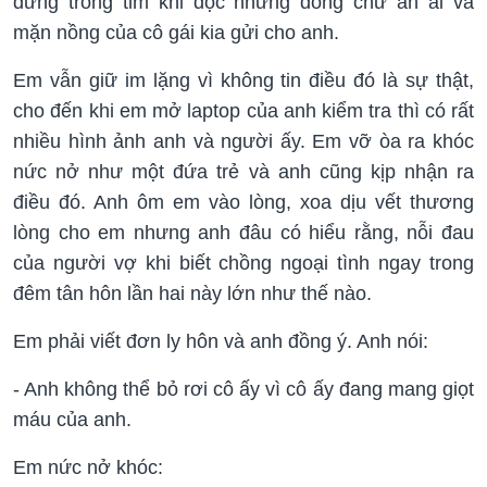
đứng trong tim khi đọc những dòng chữ ân ái và
mặn nồng của cô gái kia gửi cho anh.
Em vẫn giữ im lặng vì không tin điều đó là sự thật,
cho đến khi em mở laptop của anh kiểm tra thì có rất
nhiều hình ảnh anh và người ấy. Em vỡ òa ra khóc
nức nở như một đứa trẻ và anh cũng kịp nhận ra
điều đó. Anh ôm em vào lòng, xoa dịu vết thương
lòng cho em nhưng anh đâu có hiểu rằng, nỗi đau
của người vợ khi biết chồng ngoại tình ngay trong
đêm tân hôn lần hai này lớn như thế nào.
Em phải viết đơn ly hôn và anh đồng ý. Anh nói:
- Anh không thể bỏ rơi cô ấy vì cô ấy đang mang giọt
máu của anh.
Em nức nở khóc: