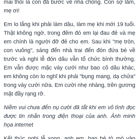
mai thôi là con đã bước về nhà chồng. Con sợ lắm,
mẹ ơi!
Em lo lắng khi phải làm dâu, làm mẹ khi mới 19 tuổi.
Thật không ngờ, trong đêm đó em lại đau đẻ và mẹ
em chính là người đỡ đẻ cho em. Sau khi "mẹ tròn,
con vuông", sáng đến nhà trai đến đón đứa bé về
trước và nghi lễ đón dâu vẫn tổ chức bình thường.
Em vẫn được mặc váy cưới như bao cô dâu khác,
em không còn lo nghĩ khi phải "bụng mang, dạ chửa"
trong váy cưới nữa. Em cười nhẹ nhàng, trên gương
mặt đầy rạng rỡ.
Niềm vui chưa đến nụ cười đã tắt khi em vô tình đọc
được tin nhắn trong điện thoại của anh. Ảnh minh
họa internet
Kết thúc nghi lễ xong, anh em, bạn bè tò mò vào