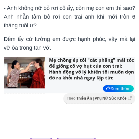
- Anh không nỡ bỏ rơi cô ấy, còn mẹ con em thì sao?
Anh nhẫn tâm bỏ rơi con trai anh khi mới tròn 6
tháng tuổi ư?
Đêm ấy cứ tưởng em được hạnh phúc, vậy mà lại
vỡ òa trong tan vỡ.
Mẹ chồng ép tôi "cắt phăng" mái tóc
để giống cô vợ hụt của con trai:
Hành động vô lý khiến tôi muốn dọn
đồ ra khỏi nhà ngay lập tức
Xem thêm
Theo
Thiên Ân | Phụ Nữ Sức Khỏe