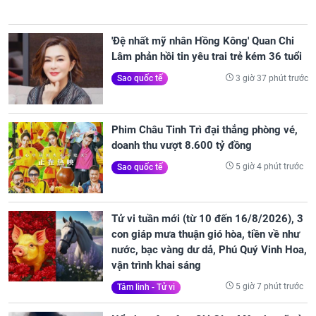
'Đệ nhất mỹ nhân Hồng Kông' Quan Chi
Lâm phản hồi tin yêu trai trẻ kém 36 tuổi
3 giờ 37 phút trước
Sao quốc tế
Phim Châu Tinh Trì đại thắng phòng vé,
doanh thu vượt 8.600 tỷ đồng
5 giờ 4 phút trước
Sao quốc tế
Tử vi tuần mới (từ 10 đến 16/8/2026), 3
con giáp mưa thuận gió hòa, tiền về như
nước, bạc vàng dư dả, Phú Quý Vinh Hoa,
vận trình khai sáng
5 giờ 7 phút trước
Tâm linh - Tử vi