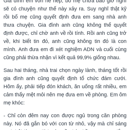
Gia đình em vốn nề nếp, bố mẹ chưa bao giờ nghĩ
sẽ có chuyện như thế này xảy ra. Suy nghĩ thật kỹ
rồi bố mẹ cũng quyết định đưa em sang nhà anh
thưa chuyện. Gia đình anh cũng không thể quyết
định được, chỉ chờ anh về rồi tính. Rồi anh cũng trở
về, khi biết tin đó, anh cũng không tin đó là con
mình. Anh đưa em đi xét nghiệm ADN và cuối cùng
cũng phải thừa nhận vì kết quả 99,9% giống nhau.
Sau hai tháng, nhà trai chọn ngày lành, tháng tốt rồi
gia đình anh cũng quyết định tổ chức đám cưới.
Hôm ấy, phải tiếp đón khách, ăn uống rất nhiều, em
cảm thấy mệt mỏi nên mẹ đưa em về phòng. Em ôm
mẹ khóc:
- Chỉ còn đêm nay con được ngủ trong căn phòng
này. Nó đã gắn bó với con từ nhỏ, vậy mà chỉ sáng