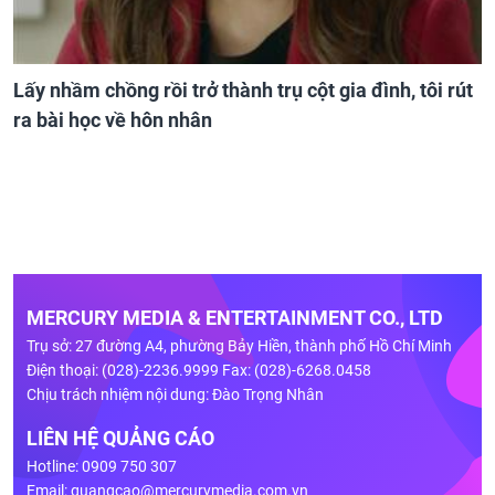
Lấy nhầm chồng rồi trở thành trụ cột gia đình, tôi rút
ra bài học về hôn nhân
MERCURY MEDIA & ENTERTAINMENT CO., LTD
Trụ sở: 27 đường A4, phường Bảy Hiền, thành phố Hồ Chí Minh
Điện thoại: (028)-2236.9999 Fax: (028)-6268.0458
Chịu trách nhiệm nội dung: Đào Trọng Nhân
LIÊN HỆ QUẢNG CÁO
Hotline: 0909 750 307
Email:
quangcao@mercurymedia.com.vn