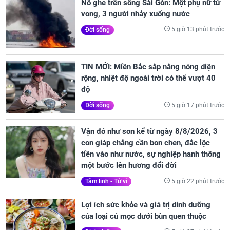
Nổ ghe trên sông Sài Gòn: Một phụ nữ tử
vong, 3 người nhảy xuống nước
5 giờ 13 phút trước
Đời sống
TIN MỚI: Miền Bắc sắp nắng nóng diện
rộng, nhiệt độ ngoài trời có thể vượt 40
độ
5 giờ 17 phút trước
Đời sống
Vận đỏ như son kể từ ngày 8/8/2026, 3
con giáp chẳng cần bon chen, đắc lộc
tiền vào như nước, sự nghiệp hanh thông
một bước lên hương đổi đời
5 giờ 22 phút trước
Tâm linh - Tử vi
Lợi ích sức khỏe và giá trị dinh dưỡng
của loại củ mọc dưới bùn quen thuộc