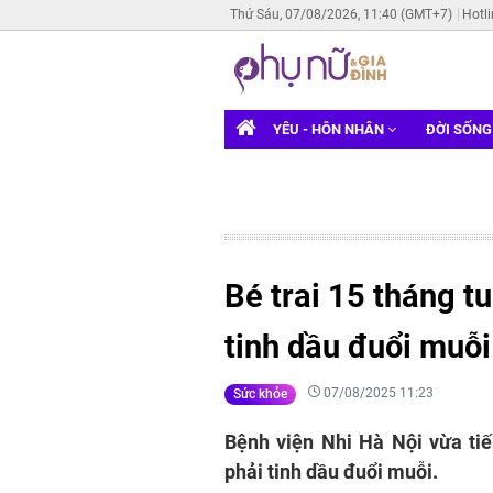
Thứ Sáu, 07/08/2026, 11:40 (GMT+7)
Hotl
YÊU - HÔN NHÂN
ĐỜI SỐN
Bé trai 15 tháng tu
tinh dầu đuổi muỗi
07/08/2025 11:23
Sức khỏe
Bệnh viện Nhi Hà Nội vừa tiế
phải tinh dầu đuổi muỗi.