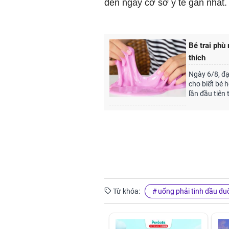
đến ngay cơ sở y tế gần nhất.
Bé trai phù
thích
Ngày 6/8, đạ
cho biết bé 
lần đầu tiên 
Từ khóa:
uống phải tinh dầu đu