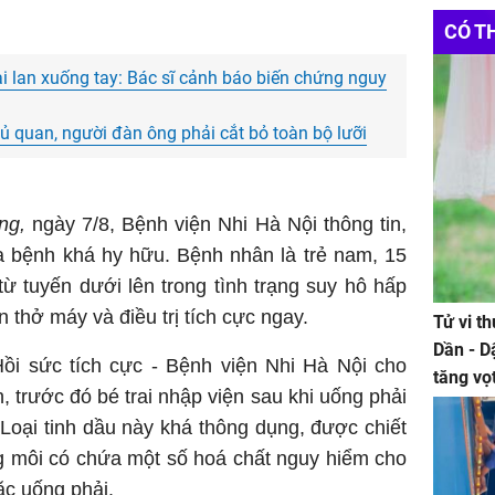
CÓ T
ai lan xuống tay: Bác sĩ cảnh báo biến chứng nguy
 quan, người đàn ông phải cắt bỏ toàn bộ lưỡi
ng,
ngày 7/8, Bệnh viện Nhi Hà Nội thông tin,
a bệnh khá hy hữu. Bệnh nhân là trẻ nam, 15
ừ tuyến dưới lên trong tình trạng suy hô hấp
n thở máy và điều trị tích cực ngay.
Tử vi t
Dần - D
ồi sức tích cực - Bệnh viện Nhi Hà Nội cho
tăng vọ
, trước đó bé trai nhập viện sau khi uống phải
tiền mấ
 Loại tinh dầu này khá thông dụng, được chiết
g môi có chứa một số hoá chất nguy hiểm cho
ặc uống phải.