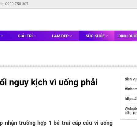
ine: 0909 750 307
G
GIẢI TRÍ
LÀM ĐẸP
SỨC KHỎE
DINH DƯ
ổi nguy kịch vì uống phải
dịch vụ
Vinhom
https:/
Websit
Đầu Tư
p nhận trường hợp 1 bé trai cấp cứu vì uống
Nước h