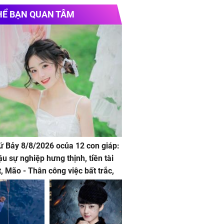
HỂ BẠN QUAN TÂM
hứ Bảy 8/8/2026 ocủa 12 con giáp:
ậu sự nghiệp hưng thịnh, tiền tài
t, Mão - Thân công việc bất trắc,
t tật mang