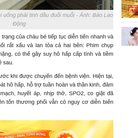
không đ
Châu Tin
 uống phải tinh dầu đuổi muỗi - Ảnh: Báo Lao
Nhiệt Ba
Động
phim?
 trạng của cháu bé tiếp tục diễn tiến nhanh và
ổi rất xấu và lan tỏa cả hai bên: Phim chụp
nặng, có thể gây suy hô hấp cấp tính và tiềm
ề sau.
rước khi được chuyển đến bệnh viện. Hiện tại,
t hô hấp, hỗ trợ tuần hoàn và thần kinh, đảm
 mạch, huyết áp, nhịp thở, SPO2, co giật đã
ên tổn thương phổi vẫn có nguy cơ diễn biến