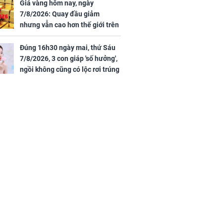
Giá vàng hôm nay, ngày
ồng hành cùng
7/8/2026: Quay đầu giảm
h Trì, Địch Lệ
nhưng vẫn cao hơn thế giới trên
 quảng bá
7 triệu đồng
Đúng 16h30 ngày mai, thứ Sáu
7/8/2026, 3 con giáp 'số hưởng',
ngồi không cũng có lộc rơi trúng
đầu, vừa tránh được họa vừa có
tiền vàng