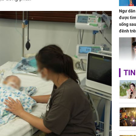
Ngư dân 
được tìm
sống sau
đênh trê
Bình Dư
TIN
Lý Liên K
sau tin đ
cởi áo c
khỏe
Vì sao T