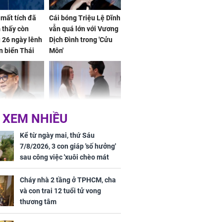
mất tích đã
Cái bóng Triệu Lệ Dĩnh
 thấy còn
vẫn quá lớn với Vương
 26 ngày lênh
Dịch Đình trong 'Cửu
n biển Thái
Môn'
ơng
 XEM NHIỀU
iệt lên tiếng
Cô gái bị ép đi xem
ồn thay tim,
mắt, nhưng vừa thấy
Kể từ ngày mai, thứ Sáu
hứng minh sức
đối tượng mai mối thì
7/8/2026, 3 con giáp 'số hưởng'
đỏ mặt ‘đứng hình’
sau công việc 'xuôi chèo mát
mái', tiền tài 'thu về như nước',
tình duyên viên mãn
Cháy nhà 2 tầng ở TPHCM, cha
và con trai 12 tuổi tử vong
thương tâm
rương Tiểu Phỉ