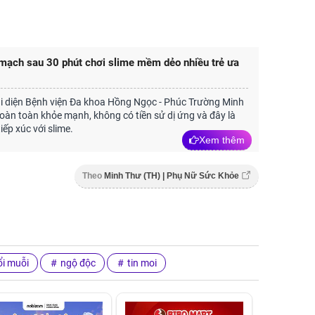
 mạch sau 30 phút chơi slime mềm dẻo nhiều trẻ ưa
i diện Bệnh viện Đa khoa Hồng Ngọc - Phúc Trường Minh
hoàn toàn khỏe mạnh, không có tiền sử dị ứng và đây là
tiếp xúc với slime.
Xem thêm
Theo
Minh Thư (TH) | Phụ Nữ Sức Khỏe
ổi muỗi
ngộ độc
tin moi