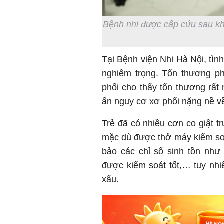
Bệnh nhi được cấp cứu sau khi
Tại Bệnh viện Nhi Hà Nội, tình
nghiêm trọng. Tổn thương ph
phổi cho thấy tổn thương rất 
ẩn nguy cơ xơ phổi nặng nề v
Trẻ đã có nhiều cơn co giật t
mặc dù được thở máy kiểm soá
bảo các chỉ số sinh tồn như
được kiểm soát tốt,… tuy nhi
xấu.