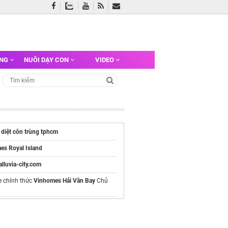
ỠNG
NUÔI DẠY CON
VIDEO
 diệt côn trùng tphcm
es Royal Island
/alluvia-city.com
e chính thức
Vinhomes Hải Vân Bay
Chủ
oa unisex