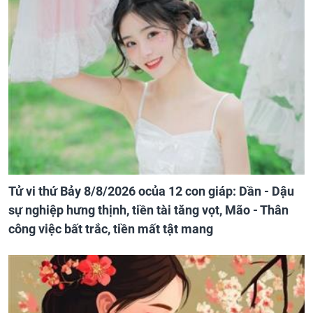
Tử vi thứ Bảy 8/8/2026 ocủa 12 con giáp: Dần - Dậu
sự nghiệp hưng thịnh, tiền tài tăng vọt, Mão - Thân
công việc bất trắc, tiền mất tật mang