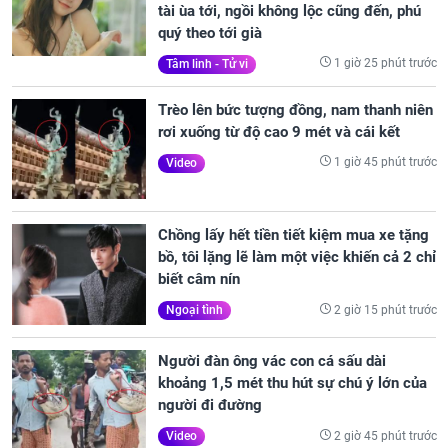
tài ùa tới, ngồi không lộc cũng đến, phú
quý theo tới già
1 giờ 25 phút trước
Tâm linh - Tử vi
Trèo lên bức tượng đồng, nam thanh niên
rơi xuống từ độ cao 9 mét và cái kết
1 giờ 45 phút trước
Video
Chồng lấy hết tiền tiết kiệm mua xe tặng
bồ, tôi lặng lẽ làm một việc khiến cả 2 chỉ
biết câm nín
2 giờ 15 phút trước
Ngoại tình
Người đàn ông vác con cá sấu dài
khoảng 1,5 mét thu hút sự chú ý lớn của
người đi đường
2 giờ 45 phút trước
Video