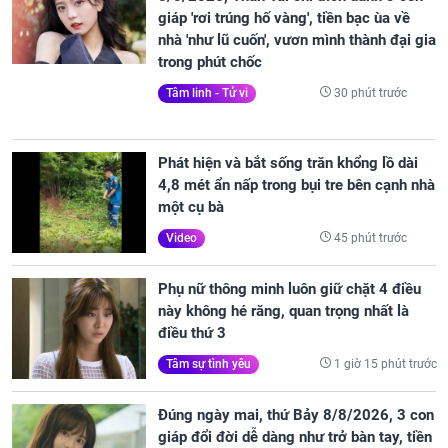
giáp 'rơi trúng hố vàng', tiền bạc ùa về
nhà 'như lũ cuốn', vươn mình thành đại gia
trong phút chốc
30 phút trước
Tâm linh - Tử vi
Phát hiện và bắt sống trăn khổng lồ dài
4,8 mét ẩn nấp trong bụi tre bên cạnh nhà
một cụ bà
45 phút trước
Video
Phụ nữ thông minh luôn giữ chặt 4 điều
này không hé răng, quan trọng nhất là
điều thứ 3
1 giờ 15 phút trước
Tâm sự tình yêu
Đúng ngày mai, thứ Bảy 8/8/2026, 3 con
giáp đổi đời dễ dàng như trở bàn tay, tiền