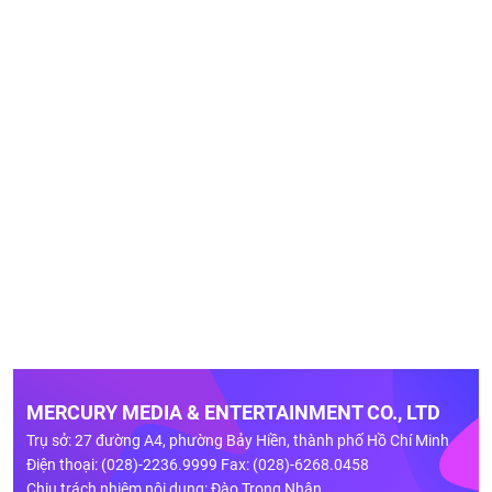
MERCURY MEDIA & ENTERTAINMENT CO., LTD
Trụ sở: 27 đường A4, phường Bảy Hiền, thành phố Hồ Chí Minh
Điện thoại: (028)-2236.9999 Fax: (028)-6268.0458
Chịu trách nhiệm nội dung: Đào Trọng Nhân