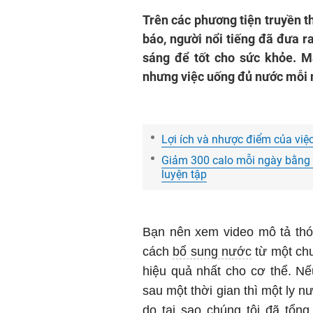
Trên các phương tiện truyền t
báo, người nổi tiếng đã đưa r
sáng để tốt cho sức khỏe. M
nhưng việc uống đủ nước mỗi n
Lợi ích và nhược điểm của việ
Giảm 300 calo mỗi ngày bằng 
luyện tập
Bạn nên xem video mô tả thó
cách
bổ sung nước
từ một ch
hiệu quả nhất cho cơ thể.
Nế
sau một thời gian thì một ly nư
do tại sao chúng tôi đã tổ