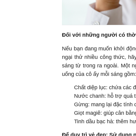
Đối với những người có thời
Nếu bạn đang muốn khởi độ
ngại thử nhiều công thức, h
sáng từ trong ra ngoài. Một 
uống của cô ấy mỗi sáng gồm
Chất diệp lục: chứa các 
Nước chanh: hỗ trợ quá tr
Gừng: mang lại đặc tính 
Giọt magiê: giúp cân bằ
Tinh dầu bạc hà: thêm hươ
Để duy trì vẻ đẹp: Sử dụng