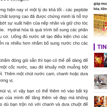
giáp mưa
hòa, tiề
g hiện nay vì một lý do khá tốt - các peptide
bạc vàng
 chất lượng cao đã được chứng minh là hỗ trợ
Quý Vinh
 bớt sự xuất hiện của nếp nhăn và giữ cho tóc
trình kh
hỏe.
Hydrat hóa là quá trình bổ sung các phân
u cơ. Uống đủ nước sẽ tạo điều kiện cho các
ễn ra nhiều hơn nhằm bổ sung nước cho các
Giá vàng
TIN
ngày 8/8
vọt lên 1
đồng/lư
 phẩm đóng gói sẵn thì bạn có thể dễ dàng để
một cốc nước, sau đó khuấy một muỗng bột
hết. Thêm một chút nước cam, chanh hoặc dưa
ơng vị.
ùi vị, vì vậy bạn có thể thêm nó vào bất kỳ
ào của mình để tăng thêm vẻ đẹp mà không
Trong 4 
tháng 6 
 dù bạn trộn nó với chanh và dưa chuột để