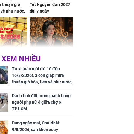
 thuận gió
Tết Nguyên đán 2027
n về như nước,
dài 7 ngày
 dư dả, Phú
 Hoa, vận
ai sáng
 hôm nay,
'Bách Hoa Sát' vừa kết
 XEM NHIỀU
/2026: Tăng
thúc, Mạnh Tử Nghĩa
44 triệu
đã vướng tranh luận
Tử vi tuần mới (từ 10 đến
ợng
16/8/2026), 3 con giáp mưa
thuận gió hòa, tiền về như nước,
bạc vàng dư dả, Phú Quý Vinh
Hoa, vận trình khai sáng
Danh tính đối tượng hành hung
người phụ nữ ở giữa chợ ở
TP.HCM
Đúng ngày mai, Chủ Nhật
ngày cuối
9/8/2026, càn khôn xoay
âm lịch, 3 con