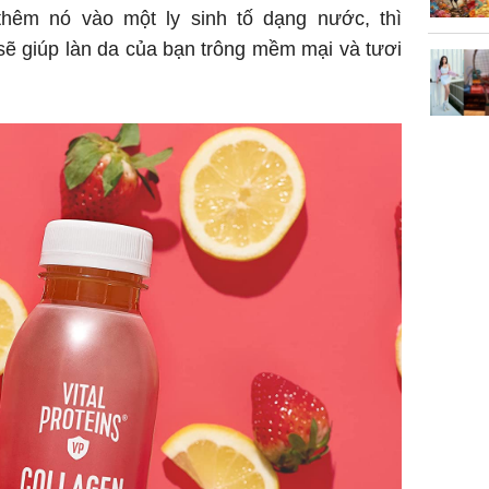
giáp vượ
hêm nó vào một ly sinh tố dạng nước, thì
Lộc, Phú
ẽ giúp làn da của bạn trông mềm mại và tươi
đổi mện
Hoàng, ô
ngơi đồ 