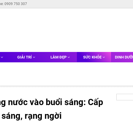
ne: 0909 750 307
G
GIẢI TRÍ
LÀM ĐẸP
SỨC KHỎE
DINH DƯ
ng nước vào buổi sáng: Cấp
 sáng, rạng ngời