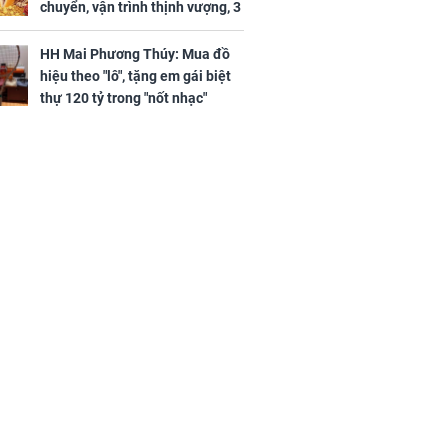
chuyển, vận trình thịnh vượng, 3
ng phát Tài
con giáp nhận phúc khí nhà trời,
 Quý trăm bề,
tình tiền đỏ như son, vận may
h Phượng
HH Mai Phương Thúy: Mua đồ
hanh thông
m trọn cơ
hiệu theo "lô", tặng em gái biệt
sộ
thự 120 tỷ trong "nốt nhạc"