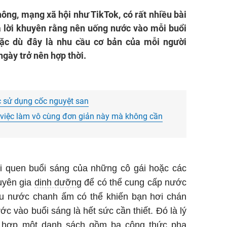
hông, mạng xã hội như TikTok, có rất nhiều bài
a lời khuyên rằng nên uống nước vào mỗi buổi
ặc dù đây là nhu cầu cơ bản của mỗi người
gày trở nên hợp thời.
c sử dụng cốc nguyệt san
việc làm vô cùng đơn giản này mà không cần
i quen buổi sáng của những cô gái hoặc các
uyên gia
dinh dưỡng
để có thể cung cấp nước
u nước chanh ấm có thể khiến bạn hơi chán
ớc vào buổi sáng là hết sức cần thiết. Đó là lý
ng hợp một danh sách gồm ba công thức pha