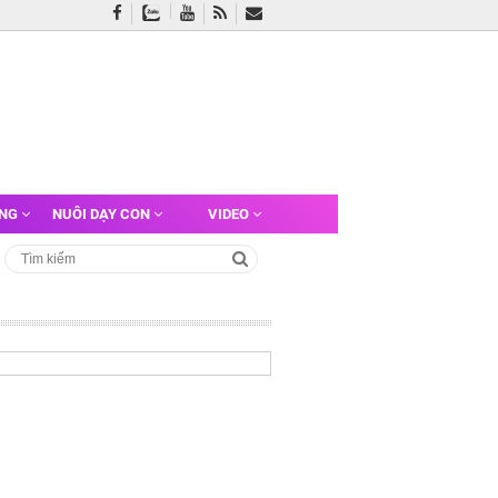
ỠNG
NUÔI DẠY CON
VIDEO