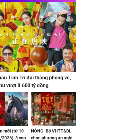
âu Tinh Trì đại thắng phòng vé,
hu vượt 8.600 tỷ đồng
ần mới (từ 10
NÓNG: Bộ VHTT&DL
/2026), 3 con
chọn phương án nghỉ