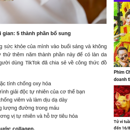
 gian: 5 thành phần bổ sung
ng
sức khỏe
của mình vào buổi sáng và không
ãy thử thêm năm thành phần này để có làn da
người dùng TikTok đã chia sẻ về công thức đồ
:
Phim Ch
doanh t
đặc tính chống oxy hóa
ình giải độc tự nhiên của cơ thể bạn
chống viêm và làm dịu dạ dày
ng lượng đường trong máu
ng vị tự nhiên và hỗ trợ tiêu hóa
Tử vi tu
đến 16/8
 nước
collagen
.