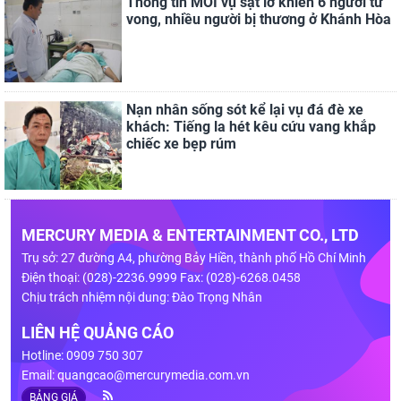
Thông tin MỚI vụ sạt lở khiến 6 người tử
vong, nhiều người bị thương ở Khánh Hòa
Nạn nhân sống sót kể lại vụ đá đè xe
khách: Tiếng la hét kêu cứu vang khắp
chiếc xe bẹp rúm
MERCURY MEDIA & ENTERTAINMENT CO., LTD
Trụ sở: 27 đường A4, phường Bảy Hiền, thành phố Hồ Chí Minh
Điện thoại: (028)-2236.9999 Fax: (028)-6268.0458
Chịu trách nhiệm nội dung: Đào Trọng Nhân
LIÊN HỆ QUẢNG CÁO
Hotline: 0909 750 307
Email:
quangcao@mercurymedia.com.vn
BẢNG GIÁ