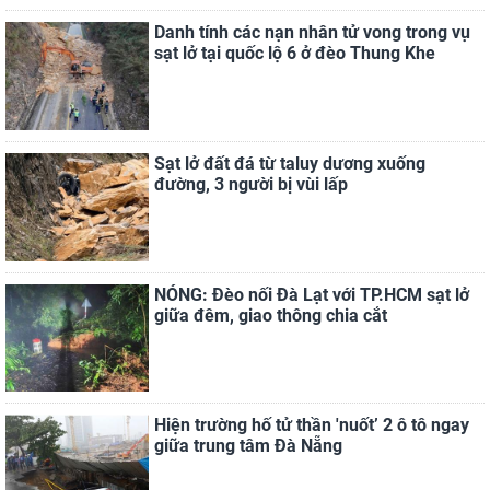
Danh tính các nạn nhân tử vong trong vụ
sạt lở tại quốc lộ 6 ở đèo Thung Khe
Sạt lở đất đá từ taluy dương xuống
đường, 3 người bị vùi lấp
NÓNG: Đèo nối Đà Lạt với TP.HCM sạt lở
giữa đêm, giao thông chia cắt
Hiện trường hố tử thần 'nuốt’ 2 ô tô ngay
giữa trung tâm Đà Nẵng