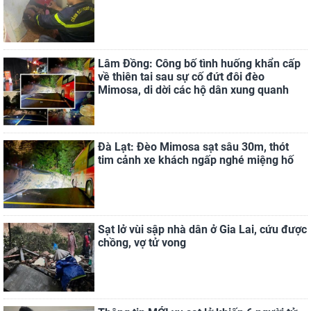
Lâm Đồng: Công bố tình huống khẩn cấp
về thiên tai sau sự cố đứt đôi đèo
Mimosa, di dời các hộ dân xung quanh
Đà Lạt: Đèo Mimosa sạt sâu 30m, thót
tim cảnh xe khách ngấp nghé miệng hố
Sạt lở vùi sập nhà dân ở Gia Lai, cứu được
chồng, vợ tử vong