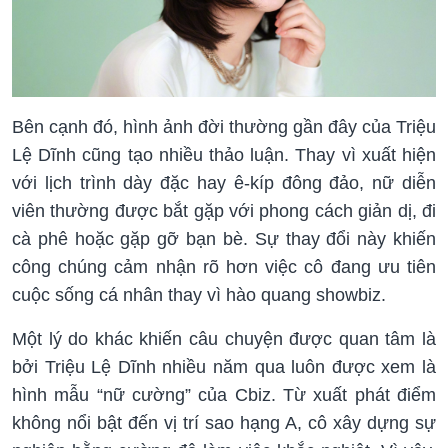
Bên cạnh đó, hình ảnh đời thường gần đây của Triệu
Lệ Dĩnh cũng tạo nhiều thảo luận. Thay vì xuất hiện
với lịch trình dày đặc hay ê-kíp đông đảo, nữ diễn
viên thường được bắt gặp với phong cách giản dị, đi
cà phê hoặc gặp gỡ bạn bè. Sự thay đổi này khiến
công chúng cảm nhận rõ hơn việc cô đang ưu tiên
cuộc sống cá nhân thay vì hào quang showbiz.
Một lý do khác khiến câu chuyện được quan tâm là
bởi Triệu Lệ Dĩnh nhiều năm qua luôn được xem là
hình mẫu “nữ cường” của Cbiz. Từ xuất phát điểm
không nổi bật đến vị trí sao hạng A, cô xây dựng sự