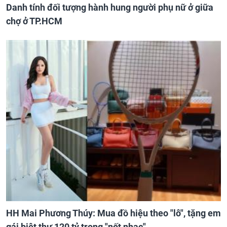
Danh tính đối tượng hành hung người phụ nữ ở giữa
chợ ở TP.HCM
HH Mai Phương Thúy: Mua đồ hiệu theo "lô", tặng em
gái biệt thự 120 tỷ trong "nốt nhạc"