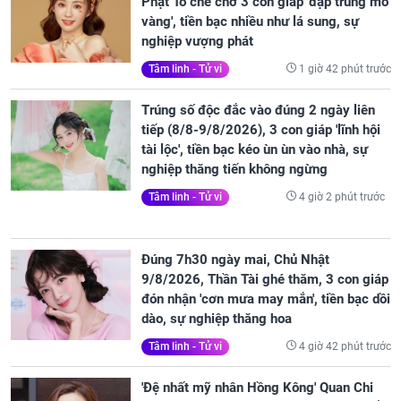
Phật Tổ che chở 3 con giáp 'đạp trúng mỏ
vàng', tiền bạc nhiều như lá sung, sự
nghiệp vượng phát
1 giờ 42 phút trước
Tâm linh - Tử vi
Trúng số độc đắc vào đúng 2 ngày liên
tiếp (8/8-9/8/2026), 3 con giáp 'lĩnh hội
tài lộc', tiền bạc kéo ùn ùn vào nhà, sự
nghiệp thăng tiến không ngừng
4 giờ 2 phút trước
Tâm linh - Tử vi
Đúng 7h30 ngày mai, Chủ Nhật
9/8/2026, Thần Tài ghé thăm, 3 con giáp
đón nhận 'cơn mưa may mắn', tiền bạc dồi
dào, sự nghiệp thăng hoa
4 giờ 42 phút trước
Tâm linh - Tử vi
'Đệ nhất mỹ nhân Hồng Kông' Quan Chi