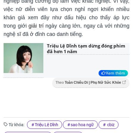
nghiệp bằng cường độ làm việc khắc nghiệt. Vì vậy,
việc nữ diễn viên lựa chọn nghỉ ngơi khiến nhiều
khán giả xem đây như dấu hiệu cho thấy áp lực
trong giới
giải trí
ngày càng lớn, ngay cả với những
nghệ sĩ đã ở đỉnh cao danh tiếng.
Triệu Lệ Dĩnh tạm dừng đóng phim
đã hơn 1 năm
Xem thêm
Theo
Toàn Chiêu Di | Phụ Nữ Sức Khỏe
Từ khóa:
Triệu Lệ Dĩnh
sao hoa ngữ
cbiz