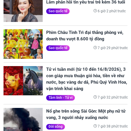
Lâm phản hồi tin yêu trai trẻ kém 36 tuổi
6 giờ 2 phút trước
Sao quốc tế
Phim Châu Tinh Trì đại thắng phòng vé,
doanh thu vượt 8.600 tỷ đồng
7 giờ 29 phút trước
Sao quốc tế
Tử vi tuần mới (từ 10 đến 16/8/2026), 3
con giáp mưa thuận gió hòa, tiền về như
nước, bạc vàng dư dả, Phú Quý Vinh Hoa,
vận trình khai sáng
7 giờ 32 phút trước
Tâm linh - Tử vi
Nổ ghe trên sông Sài Gòn: Một phụ nữ tử
vong, 3 người nhảy xuống nước
7 giờ 38 phút trước
Đời sống