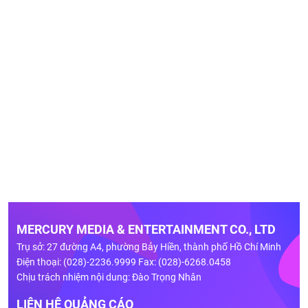
MERCURY MEDIA & ENTERTAINMENT CO., LTD
Trụ sở: 27 đường A4, phường Bảy Hiền, thành phố Hồ Chí Minh
Điện thoại: (028)-2236.9999 Fax: (028)-6268.0458
Chịu trách nhiệm nội dung: Đào Trọng Nhân
LIÊN HỆ QUẢNG CÁO