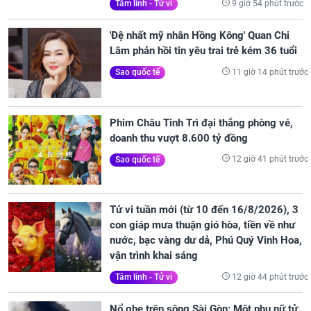
9 giờ 54 phút trước
Tâm linh - Tử vi
'Đệ nhất mỹ nhân Hồng Kông' Quan Chi
Lâm phản hồi tin yêu trai trẻ kém 36 tuổi
11 giờ 14 phút trước
Sao quốc tế
Phim Châu Tinh Trì đại thắng phòng vé,
doanh thu vượt 8.600 tỷ đồng
12 giờ 41 phút trước
Sao quốc tế
Tử vi tuần mới (từ 10 đến 16/8/2026), 3
con giáp mưa thuận gió hòa, tiền về như
nước, bạc vàng dư dả, Phú Quý Vinh Hoa,
vận trình khai sáng
12 giờ 44 phút trước
Tâm linh - Tử vi
Nổ ghe trên sông Sài Gòn: Một phụ nữ tử