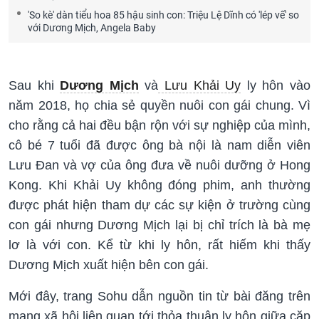
'So kè' dàn tiểu hoa 85 hậu sinh con: Triệu Lệ Dĩnh có 'lép vế' so
với Dương Mịch, Angela Baby
Sau khi
Dương Mịch
và
Lưu Khải Uy
ly hôn vào
năm 2018, họ chia sẻ quyền nuôi con gái chung. Vì
cho rằng cả hai đều bận rộn với sự nghiệp của mình,
cô bé 7 tuổi đã được ông bà nội là nam diễn viên
Lưu Đan và vợ của ông đưa về nuôi dưỡng ở Hong
Kong. Khi Khải Uy không đóng phim, anh thường
được phát hiện tham dự các sự kiện ở trường cùng
con gái nhưng Dương Mịch lại bị chỉ trích là bà mẹ
lơ là với con. Kể từ khi ly hôn, rất hiếm khi thấy
Dương Mịch xuất hiện bên con gái.
Mới đây, trang Sohu dẫn nguồn tin từ bài đăng trên
mạng xã hội liên quan tới thỏa thuận ly hôn giữa cặp