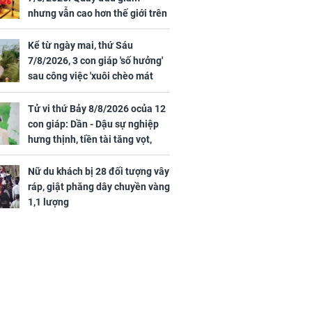
khi nghe mẹ
đênh trên biển Thái
nhưng vẫn cao hơn thế giới trên
g câu này
Bình Dương
7 triệu đồng
Kể từ ngày mai, thứ Sáu
7/8/2026, 3 con giáp 'số hưởng'
sau công việc 'xuôi chèo mát
iệt lên tiếng
mái', tiền tài 'thu về như nước',
ồn thay tim,
tình duyên viên mãn
Tử vi thứ Bảy 8/8/2026 ocủa 12
hứng minh sức
con giáp: Dần - Dậu sự nghiệp
hưng thịnh, tiền tài tăng vọt,
Mão - Thân công việc bất trắc,
tiền mất tật mang
Nữ du khách bị 28 đối tượng vây
ráp, giật phăng dây chuyền vàng
1,1 lượng