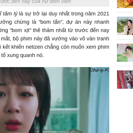
trước đến nay của nữ diễn viên
sững sờ 
tôi buôn
ĩ tâm lý
là sự trở lại duy nhất trong năm 2021
ưởng chừng là "bom tấn", dự án này nhanh
ững "bom xịt" thê thảm nhất từ trước đến nay
Lý Liên K
a mắt, bộ phim này đã vướng vào vô vàn tranh
sau tin đ
ồi kết khiến netizen chẳng còn muốn xem phim
cởi áo c
 tố xung quanh nó.
khỏe