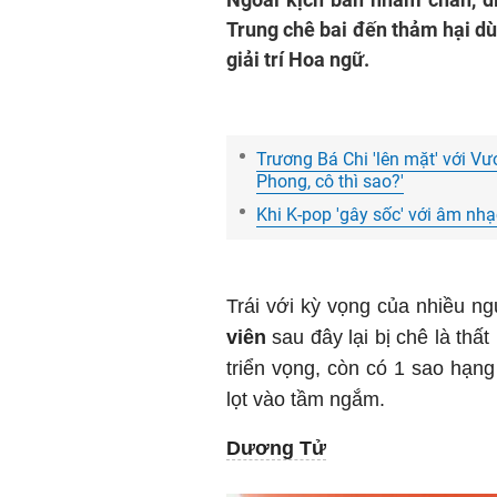
Trung chê bai đến thảm hại dù
giải trí Hoa ngữ.
Trương Bá Chi 'lên mặt' với Vươ
Phong, cô thì sao?'
Khi K-pop 'gây sốc' với âm nh
Trái với kỳ vọng của nhiều ng
viên
sau đây lại bị chê là thấ
triển vọng, còn có 1 sao hạng 
lọt vào tầm ngắm.
Dương Tử