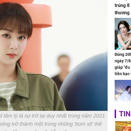
trúng 8
thương
Đúng 20h
ngày 7/8
giáp "đu
tiền bạc 
đón lộc 
tiền viê
TIN
 tâm lý là sự trở lại duy nhất trong năm 2021
Phát hiệ
chuyện t
ng trở thành một trong những 'bom xịt' thê
tôi đòi 