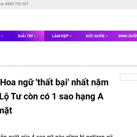
ine: 0909 750 307
G
GIẢI TRÍ
LÀM ĐẸP
SỨC KHỎE
DINH DƯ
 Hoa ngữ 'thất bại' nhất năm
 Lộ Tư còn có 1 sao hạng A
mặt
ễn xuất của 4 sao nữ này cũng bị netizen xứ