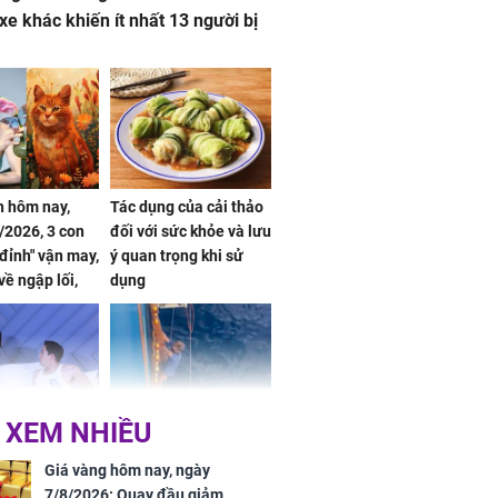
 xe khác khiến ít nhất 13 người bị
 hôm nay,
Tác dụng của cải thảo
/2026, 3 con
đối với sức khỏe và lưu
 đỉnh" vận may,
ý quan trọng khi sử
về ngập lối,
dụng
ấm no, tình
n mãn
 XEM NHIỀU
n vợ giấu
Ngư dân mất tích đã
ừng có chồng,
được tìm thấy còn
Giá vàng hôm nay, ngày
ly hôn nhưng
sống sau 26 ngày lênh
7/8/2026: Quay đầu giảm