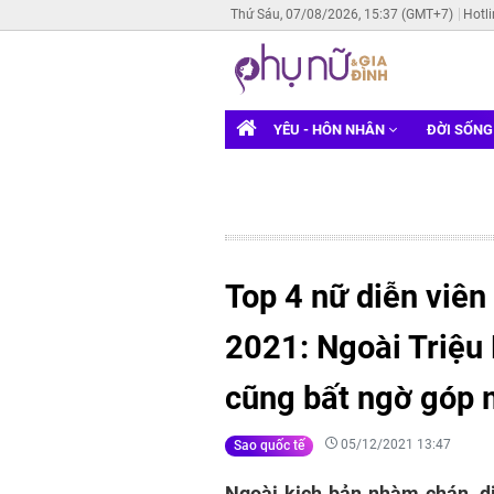
Thứ Sáu, 07/08/2026, 15:37 (GMT+7)
Hotl
YÊU - HÔN NHÂN
ĐỜI SỐN
Top 4 nữ diễn viên
2021: Ngoài Triệu
cũng bất ngờ góp 
05/12/2021 13:47
Sao quốc tế
Ngoài kịch bản nhàm chán, di