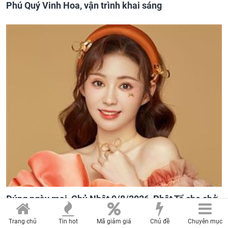
Phú Quý Vinh Hoa, vận trình khai sáng
Đúng ngày mai, Chủ Nhật 9/8/2026, Phật Tổ che chở
3 con giáp 'đạp trúng mỏ vàng', tiền bạc nhiều như lá
Trang chủ
Tin hot
Mã giảm giá
Chủ đề
Chuyên mục
sung, sự nghiệp vượng phát