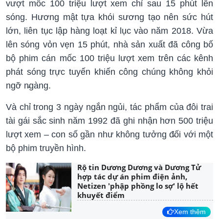
vượt mốc 100 triệu lượt xem chỉ sau 15 phút lên
sóng. Hương mật tựa khói sương tạo nên sức hút
lớn, liên tục lập hàng loạt kỉ lục vào năm 2018. Vừa
lên sóng vỏn vẹn 15 phút, nhà sản xuất đã công bố
bộ phim cán mốc 100 triệu lượt xem trên các kênh
phát sóng trực tuyến khiến công chúng không khỏi
ngỡ n̵gàng.
Và chỉ trong 3 ngày ngắn ngủi, tác phẩm của đôi trai
tài gái sắc sinh năm 1992 đã ghi nhận hơn 500 triệu
lượt xem – con số gần như không tưởng đ̵ối với một
bộ phim truyền hình.
Rộ tin Dương Dương và Dương Tử
hợp tác dự án phim điện ảnh,
Netizen 'phập phồng lo sợ' lộ hết
khuyết điểm
Xem thêm