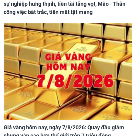
sự nghiệp hưng thịnh, tiền tài tăng vọt, Mão - Thân
công việc bất trắc, tiền mất tật mang
Giá vàng hôm nay, ngày 7/8/2026: Quay đầu giảm
nhưng vẫn cao hơn thế giới trên 7 triệu đồng