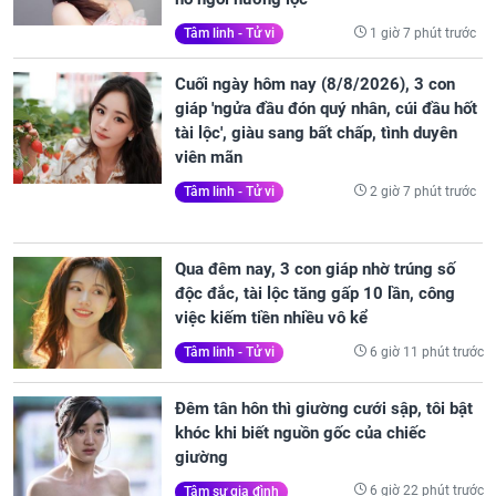
1 giờ 7 phút trước
Tâm linh - Tử vi
Cuối ngày hôm nay (8/8/2026), 3 con
giáp 'ngửa đầu đón quý nhân, cúi đầu hốt
tài lộc', giàu sang bất chấp, tình duyên
viên mãn
2 giờ 7 phút trước
Tâm linh - Tử vi
Qua đêm nay, 3 con giáp nhờ trúng số
độc đắc, tài lộc tăng gấp 10 lần, công
việc kiếm tiền nhiều vô kể
6 giờ 11 phút trước
Tâm linh - Tử vi
Đêm tân hôn thì giường cưới sập, tôi bật
khóc khi biết nguồn gốc của chiếc
giường
6 giờ 22 phút trước
Tâm sự gia đình