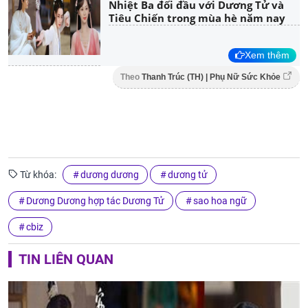
Nhiệt Ba đối đầu với Dương Tử và
Tiêu Chiến trong mùa hè năm nay
Xem thêm
Theo
Thanh Trúc (TH) | Phụ Nữ Sức Khỏe
Từ khóa:
dương dương
dương tử
Dương Dương hợp tác Dương Tử
sao hoa ngữ
cbiz
TIN LIÊN QUAN