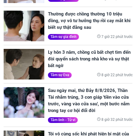
Thường được chồng thường 10 triệu
đồng, vợ vô tư hưởng thụ rồi cay mắt khi
biết sự thật đằng sau
7 giờ 22 phút trước
Tâm sự gia đình
Ly hôn 3 năm, chồng cũ bất chợt tìm đến
đòi quyển sách trong nhà kho và sự thật
bất ngờ
8 giờ 22 phút trước
Tâm sự Eva
Sau ngày mai, thứ Bảy 8/8/2026, Thần
Tài nhắm trúng, 3 con giáp 'tiền vào cửa
trước, vàng vào cửa sau', một bước nắm
trong tay cơ hội đổi đời
8 giờ 32 phút trước
Tâm linh - Tử vi
Tôi vô cùng sốc khi phát hiện bí mật của