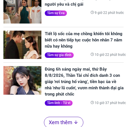
người yêu và chị gái
9 giờ 22 phút trước
Tâm sự Eva
Tiết lộ sốc của mẹ chồng khiến tôi không
biết có nên tiếp tục cuộc hôn nhân 7 năm
nữa hay không
10 giờ 22 phút trước
Tâm sự gia đình
Đúng 6h sáng ngày mai, thứ Bảy
8/8/2026, Thần Tài chỉ đích danh 3 con
giáp 'rơi trúng hố vàng', tiền bạc ùa về
nhà 'như lũ cuốn', vươn mình thành đại gia
trong phút chốc
10 giờ 37 phút trước
Tâm linh - Tử vi
Xem thêm