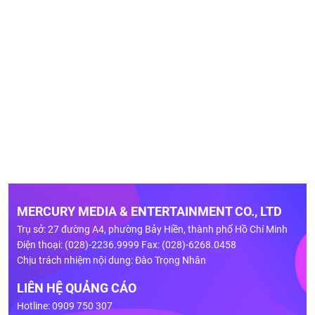
MERCURY MEDIA & ENTERTAINMENT CO., LTD
Trụ sở: 27 đường A4, phường Bảy Hiền, thành phố Hồ Chí Minh
Điện thoại: (028)-2236.9999 Fax: (028)-6268.0458
Chịu trách nhiệm nội dung: Đào Trọng Nhân
LIÊN HỆ QUẢNG CÁO
Hotline: 0909 750 307