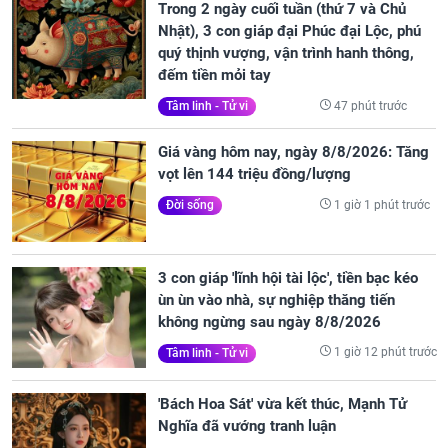
Trong 2 ngày cuối tuần (thứ 7 và Chủ
Nhật), 3 con giáp đại Phúc đại Lộc, phú
quý thịnh vượng, vận trình hanh thông,
đếm tiền mỏi tay
47 phút trước
Tâm linh - Tử vi
Giá vàng hôm nay, ngày 8/8/2026: Tăng
vọt lên 144 triệu đồng/lượng
1 giờ 1 phút trước
Đời sống
3 con giáp 'lĩnh hội tài lộc', tiền bạc kéo
ùn ùn vào nhà, sự nghiệp thăng tiến
không ngừng sau ngày 8/8/2026
1 giờ 12 phút trước
Tâm linh - Tử vi
'Bách Hoa Sát' vừa kết thúc, Mạnh Tử
Nghĩa đã vướng tranh luận