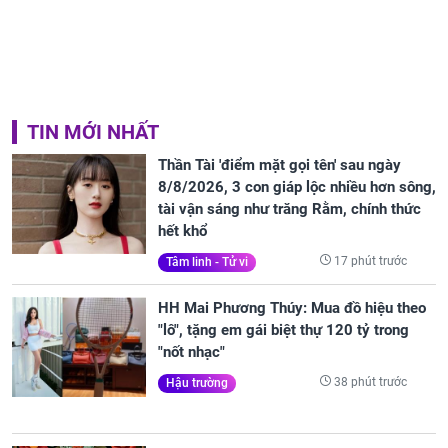
TIN MỚI NHẤT
Thần Tài 'điểm mặt gọi tên' sau ngày
8/8/2026, 3 con giáp lộc nhiều hơn sông,
tài vận sáng như trăng Rằm, chính thức
hết khổ
17 phút trước
Tâm linh - Tử vi
HH Mai Phương Thúy: Mua đồ hiệu theo
"lô", tặng em gái biệt thự 120 tỷ trong
"nốt nhạc"
38 phút trước
Hậu trường