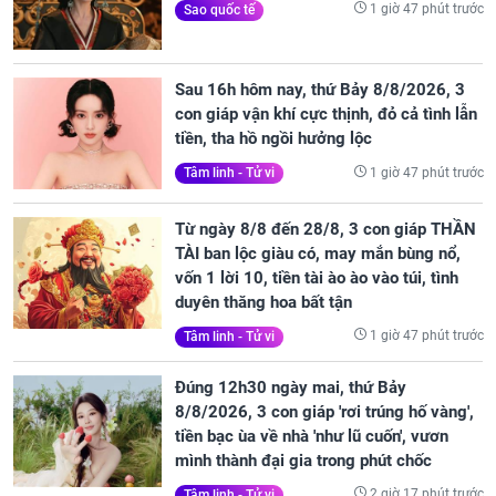
1 giờ 47 phút trước
Sao quốc tế
Sau 16h hôm nay, thứ Bảy 8/8/2026, 3
con giáp vận khí cực thịnh, đỏ cả tình lẫn
tiền, tha hồ ngồi hưởng lộc
1 giờ 47 phút trước
Tâm linh - Tử vi
Từ ngày 8/8 đến 28/8, 3 con giáp THẦN
TÀI ban lộc giàu có, may mắn bùng nổ,
vốn 1 lời 10, tiền tài ào ào vào túi, tình
duyên thăng hoa bất tận
1 giờ 47 phút trước
Tâm linh - Tử vi
Đúng 12h30 ngày mai, thứ Bảy
8/8/2026, 3 con giáp 'rơi trúng hố vàng',
tiền bạc ùa về nhà 'như lũ cuốn', vươn
mình thành đại gia trong phút chốc
2 giờ 17 phút trước
Tâm linh - Tử vi