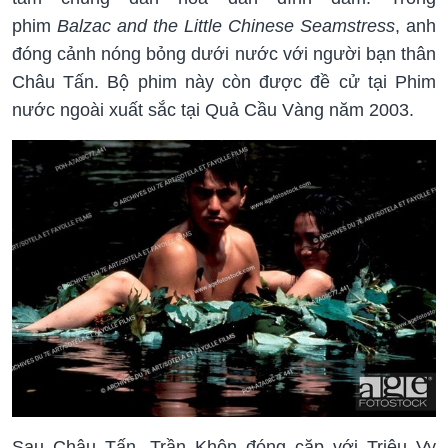
phim
Balzac and the Little Chinese Seamstress
, anh
đóng cảnh nóng bỏng dưới nước với người bạn thân
Châu Tấn. Bộ phim này còn được đề cử tại Phim
nước ngoài xuất sắc tại Quả Cầu Vàng năm 2003.
Sau Châu Tấn, Trần Khôn đóng cặp với Triệu Vy