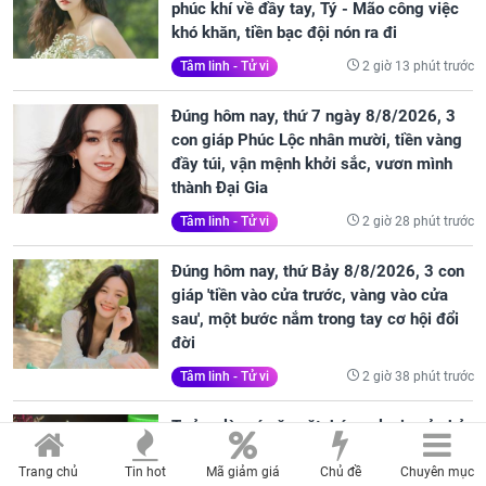
phúc khí về đầy tay, Tý - Mão công việc
khó khăn, tiền bạc đội nón ra đi
2 giờ 13 phút trước
Tâm linh - Tử vi
Đúng hôm nay, thứ 7 ngày 8/8/2026, 3
con giáp Phúc Lộc nhân mười, tiền vàng
đầy túi, vận mệnh khởi sắc, vươn mình
thành Đại Gia
2 giờ 28 phút trước
Tâm linh - Tử vi
Đúng hôm nay, thứ Bảy 8/8/2026, 3 con
giáp 'tiền vào cửa trước, vàng vào cửa
sau', một bước nắm trong tay cơ hội đổi
đời
2 giờ 38 phút trước
Tâm linh - Tử vi
Tưởng là món ăn vặt, hóa ra loại quả nhỏ
bé này có nhiều công dụng tốt cho sức
Trang chủ
Tin hot
Mã giảm giá
Chủ đề
Chuyên mục
khỏe