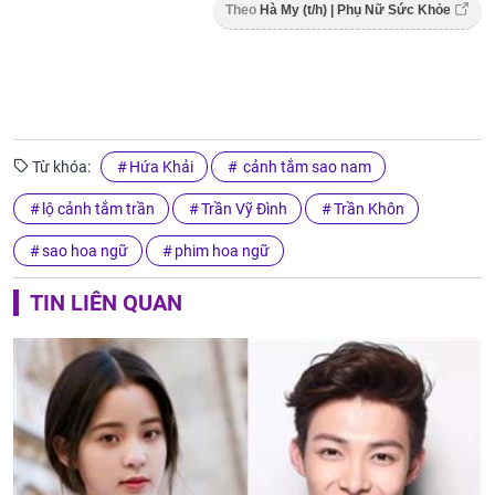
Theo
Hà My (t/h) | Phụ Nữ Sức Khỏe
Từ khóa:
Hứa Khải
cảnh tắm sao nam
lộ cảnh tắm trần
Trần Vỹ Đình
Trần Khôn
sao hoa ngữ
phim hoa ngữ
TIN LIÊN QUAN