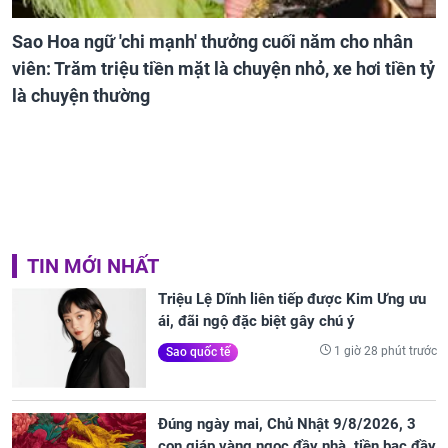
Sao Hoa ngữ 'chi mạnh' thưởng cuối năm cho nhân
viên: Trăm triệu tiền mặt là chuyện nhỏ, xe hơi tiền tỷ
là chuyện thường
TIN MỚI NHẤT
Triệu Lệ Dĩnh liên tiếp được Kim Ưng ưu
ái, đãi ngộ đặc biệt gây chú ý
1 giờ 28 phút trước
Sao quốc tế
Đúng ngày mai, Chủ Nhật 9/8/2026, 3
con giáp vàng ngọc đầy nhà, tiền bạc đầy