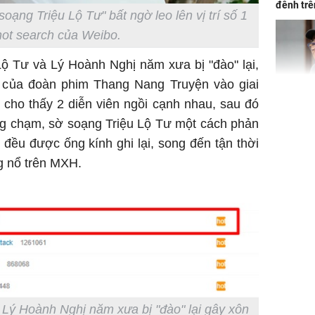
đênh trê
ạng Triệu Lộ Tư" bất ngờ leo lên vị trí số 1
Bình Dư
hot search của Weibo.
Lộ Tư và Lý Hoành Nghị năm xưa bị "đào" lại,
 của đoàn phim Thang Nang Truyện vào giai
cho thấy 2 diễn viên ngồi cạnh nhau, sau đó
Lý Liên K
ng chạm, sờ soạng Triệu Lộ Tư một cách phản
sau tin đ
cởi áo c
ều được ống kính ghi lại, song đến tận thời
khỏe
g nổ trên MXH.
Vì sao T
không đ
Châu Tin
Nhiệt Ba
phim?
 Lý Hoành Nghị năm xưa bị "đào" lại gây xôn