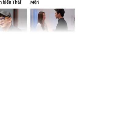
n biển Thái
Môn'
ơng
iệt lên tiếng
Cô gái bị ép đi xem
ồn thay tim,
mắt, nhưng vừa thấy
hứng minh sức
đối tượng mai mối thì
đỏ mặt ‘đứng hình’
rương Tiểu Phỉ
ồng hành cùng
h Trì, Địch Lệ
 quảng bá