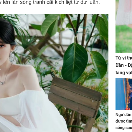
 lên làn sóng tranh cãi kịch liệt từ dư luận.
Tử vi t
Dần - D
tăng vọ
tiền mấ
Ngư dân 
được tìm
sống sau