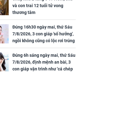
và con trai 12 tuổi tử vong
thương tâm
Đúng 16h30 ngày mai, thứ Sáu
7/8/2026, 3 con giáp 'số hưởng',
ngồi không cũng có lộc rơi trúng
đầu, vừa tránh được họa vừa có
tiền vàng
Đúng 6h sáng ngày mai, thứ Sáu
7/8/2026, định mệnh an bài, 3
con giáp vận trình như 'cá chép
hóa rồng', giàu có lên bất chấp,
số đỏ chót như son