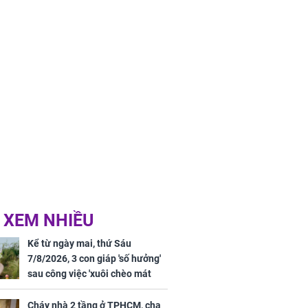
 XEM NHIỀU
Kể từ ngày mai, thứ Sáu
7/8/2026, 3 con giáp 'số hưởng'
sau công việc 'xuôi chèo mát
mái', tiền tài 'thu về như nước',
tình duyên viên mãn
Cháy nhà 2 tầng ở TPHCM, cha