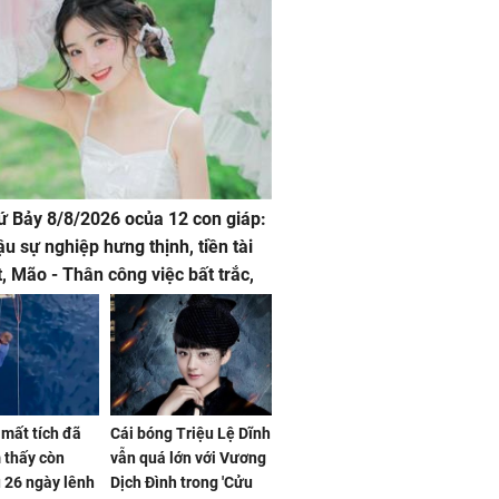
hứ Bảy 8/8/2026 ocủa 12 con giáp:
ậu sự nghiệp hưng thịnh, tiền tài
t, Mão - Thân công việc bất trắc,
t tật mang
mất tích đã
Cái bóng Triệu Lệ Dĩnh
 thấy còn
vẫn quá lớn với Vương
 26 ngày lênh
Dịch Đình trong 'Cửu