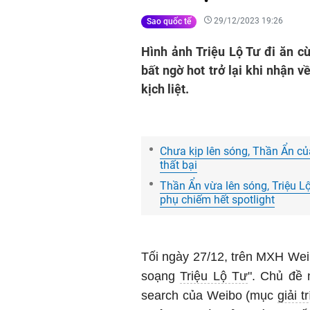
29/12/2023 19:26
Sao quốc tế
Hình ảnh Triệu Lộ Tư đi ăn 
bất ngờ hot trở lại khi nhận v
kịch liệt.
Chưa kịp lên sóng, Thần Ẩn của
thất bại
Thần Ẩn vừa lên sóng, Triệu Lộ
phụ chiếm hết spotlight
Tối ngày 27/12, trên MXH Wei
soạng
Triệu Lộ Tư
". Chủ đề 
search của Weibo (mục
giải tr