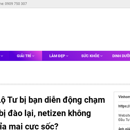
ine: 0909 750 307
G
GIẢI TRÍ
LÀM ĐẸP
SỨC KHỎE
DINH DƯ
Lộ Tư bị bạn diễn động chạm
Vinhom
https:/
ị đào lại, netizen không
Websit
Đầu Tư
ỉa mai cực sốc?
ảnh giá