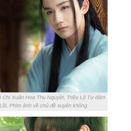
ộ Chi Xuân Hoa Thu Nguyệt, Triệu Lộ Tự đảm
 Lôi. Phim ảnh về chủ đề xuyên không.