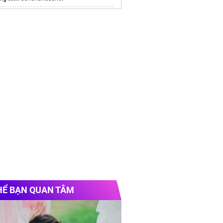
i xấu
uniqueweddingcomvn
p đôi anime
Quốc Tế AQUA
HỂ BẠN QUAN TÂM