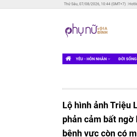
Thứ Sáu, 07/08/2026, 10:44 (GMT+7)
Hotl
YÊU - HÔN NHÂN
ĐỜI SỐN
Lộ hình ảnh Triệu 
phản cảm bất ngờ b
bênh vực còn có m