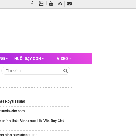
ỠNG
NUÔI DẠY CON
VIDEO
es Royal Island
/alluvia-city.com
e chính thức
Vinhomes Hải Vân Bay
Chủ
ng sinh
bavariahausnet