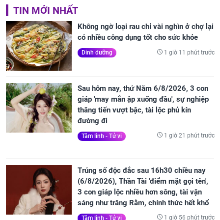
TIN MỚI NHẤT
Không ngờ loại rau chỉ vài nghìn ở chợ lại
có nhiều công dụng tốt cho sức khỏe
1 giờ 11 phút trước
Dinh dưỡng
Sau hôm nay, thứ Năm 6/8/2026, 3 con
giáp 'may mắn ập xuống đầu', sự nghiệp
thăng tiến vượt bậc, tài lộc phủ kín
đường đi
1 giờ 21 phút trước
Tâm linh - Tử vi
Trúng số độc đắc sau 16h30 chiều nay
(6/8/2026), Thần Tài 'điểm mặt gọi tên',
3 con giáp lộc nhiều hơn sông, tài vận
sáng như trăng Rằm, chính thức hết khổ
1 giờ 56 phút trước
Tâm linh - Tử vi