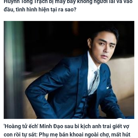
Huỳnh Tông Trạch bị máy bay không người lái va vào
đầu, tình hình hiện tại ra sao?
'Hoàng tử ếch' Minh Đạo sau bi kịch anh trai giết vợ
con rồi tự sát: Phụ mẹ bán khoai ngoài chợ, mất hút