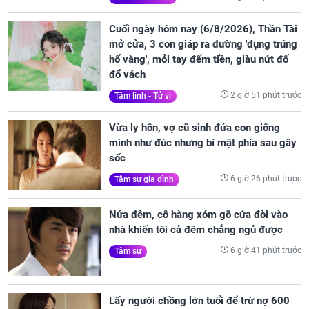
Cuối ngày hôm nay (6/8/2026), Thần Tài
mở cửa, 3 con giáp ra đường 'đụng trúng
hố vàng', mỏi tay đếm tiền, giàu nứt đố
đổ vách
2 giờ 51 phút trước
Tâm linh - Tử vi
Vừa ly hôn, vợ cũ sinh đứa con giống
mình như đúc nhưng bí mật phía sau gây
sốc
6 giờ 26 phút trước
Tâm sự gia đình
Nửa đêm, cô hàng xóm gõ cửa đòi vào
nhà khiến tôi cả đêm chẳng ngủ được
6 giờ 41 phút trước
Tâm sự
Lấy người chồng lớn tuổi để trừ nợ 600