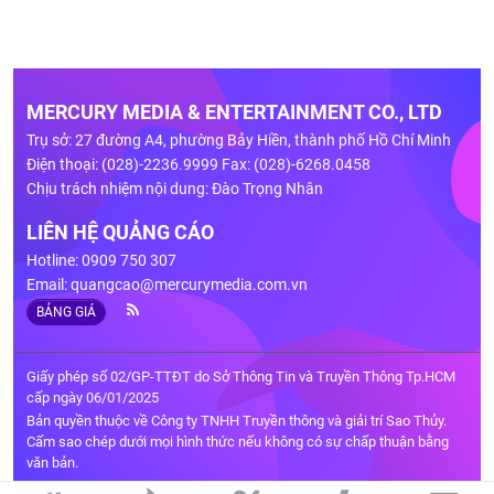
MERCURY MEDIA & ENTERTAINMENT CO., LTD
Trụ sở: 27 đường A4, phường Bảy Hiền, thành phố Hồ Chí Minh
Điện thoại: (028)-2236.9999 Fax: (028)-6268.0458
Chịu trách nhiệm nội dung: Đào Trọng Nhân
LIÊN HỆ QUẢNG CÁO
Hotline: 0909 750 307
Email:
quangcao@mercurymedia.com.vn
BẢNG GIÁ
Giấy phép số 02/GP-TTĐT do Sở Thông Tin và Truyền Thông Tp.HCM
cấp ngày 06/01/2025
Bản quyền thuộc về Công ty TNHH Truyền thông và giải trí Sao Thủy.
Cấm sao chép dưới mọi hình thức nếu không có sự chấp thuận bằng
văn bản.