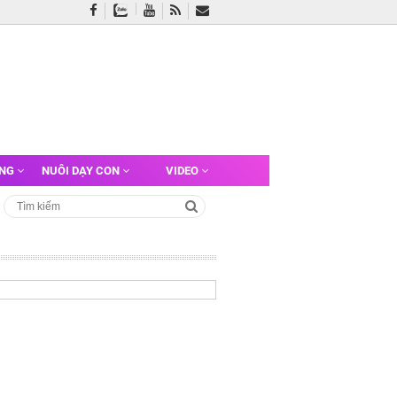
ỠNG
NUÔI DẠY CON
VIDEO