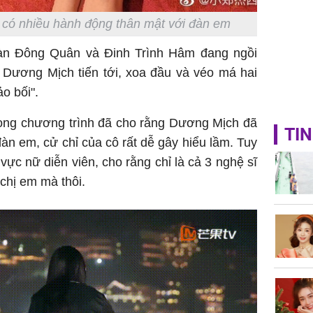
vì có nhiều hành động thân mật với đàn em
àn Đông Quân và Đinh Trình Hâm đang ngồi
 Dương Mịch tiến tới, xoa đầu và véo má hai
ảo bối".
xong chương trình đã cho rằng Dương Mịch đã
TIN
àn em, cử chỉ của cô rất dễ gây hiểu lầm. Tuy
vực nữ diễn viên, cho rằng chỉ là cả 3 nghệ sĩ
chị em mà thôi.