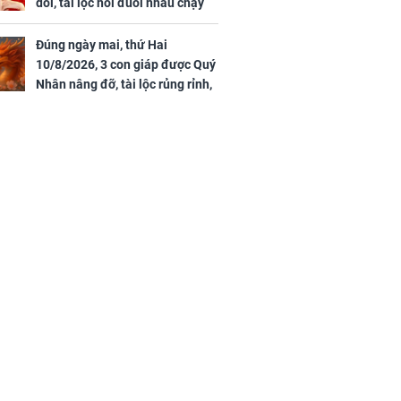
dôi, tài lộc nối đuôi nhau chạy
vào nhà, sự nghiệp phất lên
trông thấy
Đúng ngày mai, thứ Hai
10/8/2026, 3 con giáp được Quý
Nhân nâng đỡ, tài lộc rủng rỉnh,
yên tâm hưởng vinh hoa Phú
Quý