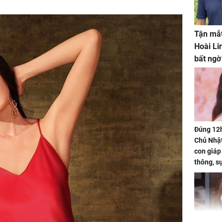
Tận mắt
Hoài Li
bất ngờ
Đúng 12
Chủ Nhật
con giáp
thông, s
'cá chép 
cạn lộc l
hạ