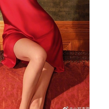
'Đệ nhất
Kông' Q
phản hồi 
trẻ kém 
Phim Châ
đại thắn
doanh th
tỷ đồng