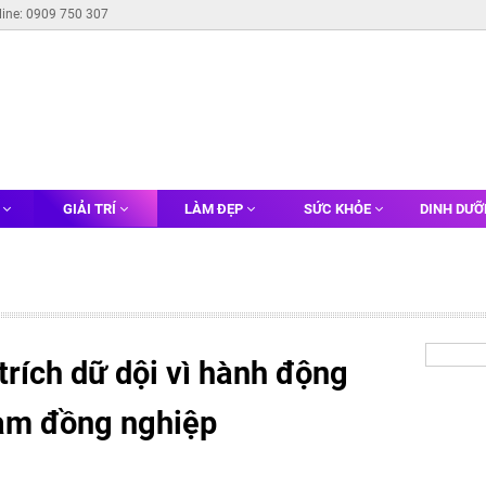
line: 0909 750 307
G
GIẢI TRÍ
LÀM ĐẸP
SỨC KHỎE
DINH DƯ
trích dữ dội vì hành động
nam đồng nghiệp