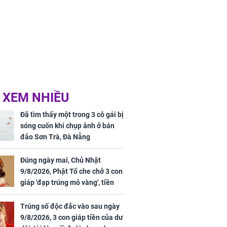
 XEM NHIỀU
Đã tìm thấy một trong 3 cô gái bị
sóng cuốn khi chụp ảnh ở bán
đảo Sơn Trà, Đà Nẵng
Đúng ngày mai, Chủ Nhật
9/8/2026, Phật Tổ che chở 3 con
giáp 'đạp trúng mỏ vàng', tiền
bạc nhiều như lá sung, sự
nghiệp vượng phát
Trúng số độc đắc vào sau ngày
9/8/2026, 3 con giáp tiền của dư