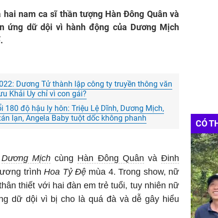
hai nam ca sĩ thần tượng Hàn Đông Quân và
n ứng dữ dội vì hành động của Dương Mịch
.
2022: Dương Tử thành lập công ty truyền thông văn
ưu Khải Uy chỉ vì con gái?
 180 độ hậu ly hôn: Triệu Lệ Dĩnh, Dương Mịch,
xán lạn, Angela Baby tuột dốc không phanh
CÓ T
y
Dương Mịch
cùng
Hàn Đông Quân
và
Đinh
hương trình
Hoa Tỷ Đệ
mùa 4. Trong show, nữ
hân thiết với hai đàn em trẻ tuổi, tuy nhiên nữ
ng dữ dội vì bị cho là quá đà và dễ gây hiểu