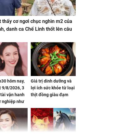
 thấy cơ ngơi chục nghìn m2 của
nh, danh ca Chế Linh thốt lên câu
h30 hôm nay,
Giá trị dinh dưỡng và
 9/8/2026, 3
lợi ích sức khỏe từ loại
 tài vận hanh
thịt đồng giàu đạm
ự nghiệp như
hóa Rồng', vét
á trong thiên