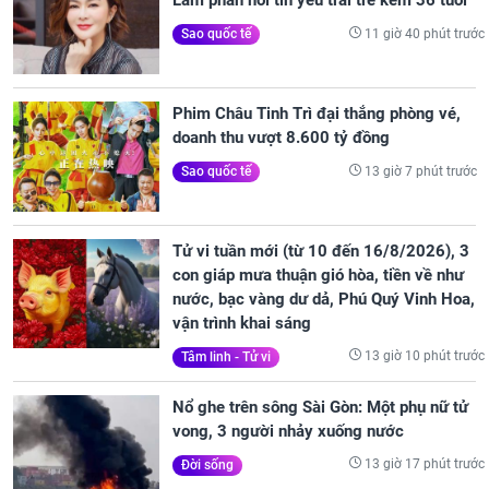
Lâm phản hồi tin yêu trai trẻ kém 36 tuổi
11 giờ 40 phút trước
Sao quốc tế
Phim Châu Tinh Trì đại thắng phòng vé,
doanh thu vượt 8.600 tỷ đồng
13 giờ 7 phút trước
Sao quốc tế
Tử vi tuần mới (từ 10 đến 16/8/2026), 3
con giáp mưa thuận gió hòa, tiền về như
nước, bạc vàng dư dả, Phú Quý Vinh Hoa,
vận trình khai sáng
13 giờ 10 phút trước
Tâm linh - Tử vi
Nổ ghe trên sông Sài Gòn: Một phụ nữ tử
vong, 3 người nhảy xuống nước
13 giờ 17 phút trước
Đời sống