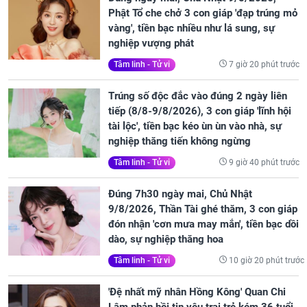
Phật Tổ che chở 3 con giáp 'đạp trúng mỏ
vàng', tiền bạc nhiều như lá sung, sự
nghiệp vượng phát
7 giờ 20 phút trước
Tâm linh - Tử vi
Trúng số độc đắc vào đúng 2 ngày liên
tiếp (8/8-9/8/2026), 3 con giáp 'lĩnh hội
tài lộc', tiền bạc kéo ùn ùn vào nhà, sự
nghiệp thăng tiến không ngừng
9 giờ 40 phút trước
Tâm linh - Tử vi
Đúng 7h30 ngày mai, Chủ Nhật
9/8/2026, Thần Tài ghé thăm, 3 con giáp
đón nhận 'cơn mưa may mắn', tiền bạc dồi
dào, sự nghiệp thăng hoa
10 giờ 20 phút trước
Tâm linh - Tử vi
'Đệ nhất mỹ nhân Hồng Kông' Quan Chi