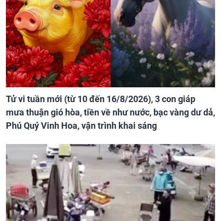
Tử vi tuần mới (từ 10 đến 16/8/2026), 3 con giáp
mưa thuận gió hòa, tiền về như nước, bạc vàng dư dả,
Phú Quý Vinh Hoa, vận trình khai sáng