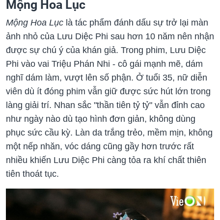
Mộng Hoa Lục
Mộng Hoa Lục
là tác phẩm đánh dấu sự trở lại màn
ảnh nhỏ của Lưu Diệc Phi sau hơn 10 năm nên nhận
được sự chú ý của khán giả. Trong phim, Lưu Diệc
Phi vào vai Triệu Phán Nhi - cô gái mạnh mẽ, dám
nghĩ dám làm, vượt lên số phận. Ở tuổi 35, nữ diễn
viên dù ít đóng phim vẫn giữ được sức hút lớn trong
làng giải trí. Nhan sắc "thần tiên tỷ tỷ" vẫn đỉnh cao
như ngày nào dù tạo hình đơn giản, không dùng
phục sức cầu kỳ. Làn da trắng trẻo, mềm mịn, không
một nếp nhăn, vóc dáng cũng gầy hơn trước rất
nhiều khiến Lưu Diệc Phi càng tỏa ra khí chất thiên
tiên thoát tục.