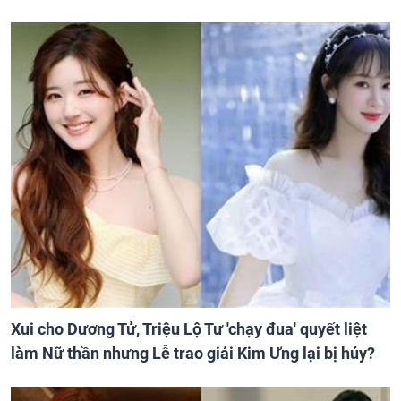
Xui cho Dương Tử, Triệu Lộ Tư 'chạy đua' quyết liệt
làm Nữ thần nhưng Lễ trao giải Kim Ưng lại bị hủy?