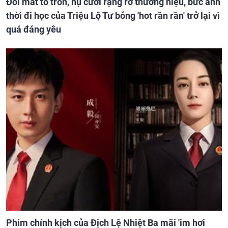
Đôi mắt to tròn, nụ cười rạng rỡ thương hiệu, bức ảnh
thời đi học của Triệu Lộ Tư bỗng 'hot rần rần' trở lại vì
quá đáng yêu
Phim chính kịch của Địch Lệ Nhiệt Ba mãi 'im hơi