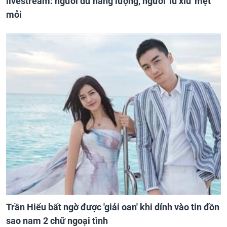
livestream: người dư năng lượng, người 'ỉu xìu' mệt
mỏi
Trần Hiểu bất ngờ được 'giải oan' khi dính vào tin đồn
sao nam 2 chữ ngoại tình