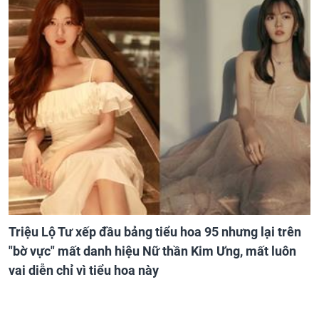
Triệu Lộ Tư xếp đầu bảng tiểu hoa 95 nhưng lại trên
"bờ vực" mất danh hiệu Nữ thần Kim Ưng, mất luôn
vai diễn chỉ vì tiểu hoa này