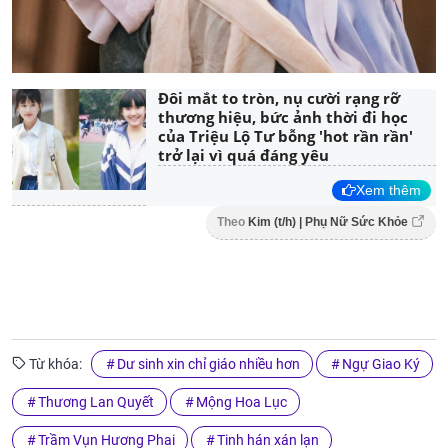
Đôi mắt to tròn, nụ cười rạng rỡ
thương hiệu, bức ảnh thời đi học
của Triệu Lộ Tư bỗng 'hot rần rần'
trở lại vì quá đáng yêu
Xem thêm
Theo
Kim (t/h) | Phụ Nữ Sức Khỏe
Từ khóa:
Dư sinh xin chỉ giáo nhiều hơn
Ngự Giao Ký
Thương Lan Quyết
Mộng Hoa Lục
Trầm Vụn Hương Phai
Tinh hán xán lạn