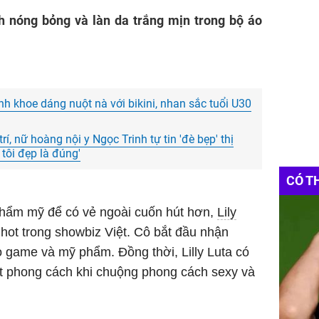
nh nóng bỏng và làn da trắng mịn trong bộ áo
h khoe dáng nuột nà với bikini, nhan sắc tuổi U30
trí, nữ hoàng nội y Ngọc Trinh tự tin 'đè bẹp' thị
 tôi đẹp là đúng'
CÓ T
 thẩm mỹ để có vẻ ngoài cuốn hút hơn,
Lily
 hot trong showbiz Việt. Cô bắt đầu nhận
game và mỹ phẩm. Đồng thời, Lilly Luta có
t phong cách khi chuộng phong cách sexy và