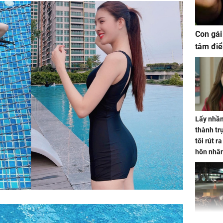
Con gái
tâm điể
Lấy nhầm
thành trụ
tôi rút r
hôn nhâ