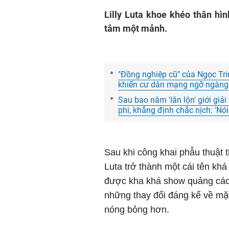
Lilly Luta khoe khéo thân hì
tắm một mảnh.
"Đồng nghiệp cũ" của Ngọc Trin
khiến cư dân mạng ngỡ ngàng
Sau bao năm 'lăn lộn' giới giải 
phi, khẳng định chắc nịch: 'Nói
Sau khi công khai phẫu thuật
Luta trở thành một cái tên khá
được kha khá show quảng cáo 
những thay đổi đáng kể về mặ
nóng bỏng hơn.