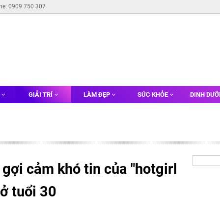
ine: 0909 750 307
G
GIẢI TRÍ
LÀM ĐẸP
SỨC KHỎE
DINH DƯ
gợi cảm khó tin của "hotgirl
 ở tuổi 30