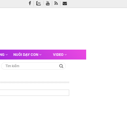
ỠNG
NUÔI DẠY CON
VIDEO