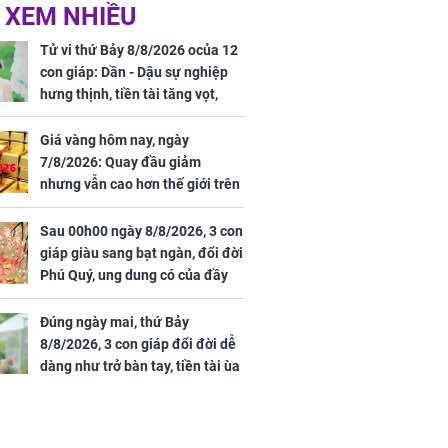
 Nữ công nhân
Đỗ Mỹ Linh hé lộ góc
 XEM NHIỀU
trên đường đi
bếp chill của nhà mới -
rong khu công
cạnh biệt thự bầu Hiển
Tử vi thứ Bảy 8/8/2026 ocủa 12
Sóng Thần
con giáp: Dần - Dậu sự nghiệp
hưng thịnh, tiền tài tăng vọt,
Mão - Thân công việc bất trắc,
tiền mất tật mang
Giá vàng hôm nay, ngày
7/8/2026: Quay đầu giảm
nhưng vẫn cao hơn thế giới trên
7 triệu đồng
Sau 00h00 ngày 8/8/2026, 3 con
00 ngày
giáp giàu sang bạt ngàn, đổi đời
, 3 con giáp
Phú Quý, ung dung có của đầy
g bạt ngàn,
nhà, ngày càng hưng thịnh sung
Phú Quý, ung
túc
của đầy nhà,
Đúng ngày mai, thứ Bảy
g hưng thịnh
8/8/2026, 3 con giáp đổi đời dễ
dàng như trở bàn tay, tiền tài ùa
tới, ngồi không lộc cũng đến,
phú quý theo tới già