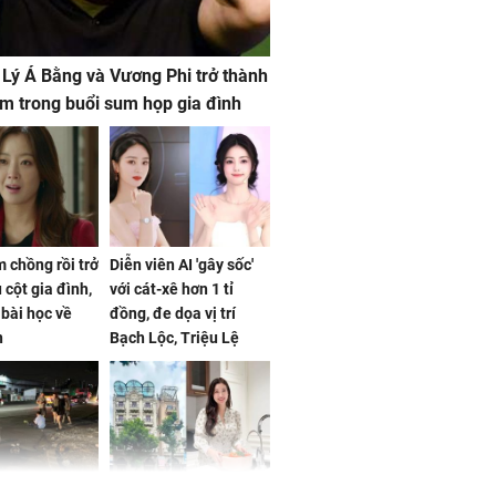
 Lý Á Bằng và Vương Phi trở thành
m trong buổi sum họp gia đình
 chồng rồi trở
Diễn viên AI 'gây sốc'
 cột gia đình,
với cát-xê hơn 1 tỉ
a bài học về
đồng, đe dọa vị trí
n
Bạch Lộc, Triệu Lệ
Dĩnh