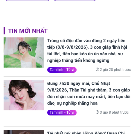
TIN MỚI NHẤT
Trúng số độc đắc vào đúng 2 ngày liên
tiếp (8/8-9/8/2026), 3 con giáp 'lĩnh hội
tài lộc', tiền bạc kéo ùn ùn vào nhà, sự
nghiệp thăng tiến không ngừng
2 giờ 28 phút trước
Tâm linh - Tử vi
Đúng 7h30 ngày mai, Chủ Nhật
9/8/2026, Thần Tài ghé thăm, 3 con giáp
đón nhận 'cơn mưa may mắn', tiền bạc dồi
dào, sự nghiệp thăng hoa
3 giờ 8 phút trước
Tâm linh - Tử vi
'Đệ nhất mỹ nhân Hồng Kông' Quan Chi