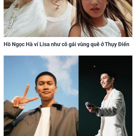
Hồ Ngọc Hà ví Lisa như cô gái vùng quê ở Thụy Điển