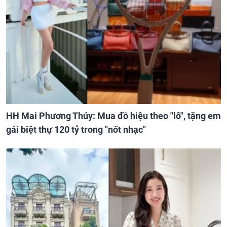
HH Mai Phương Thúy: Mua đồ hiệu theo "lô", tặng em
gái biệt thự 120 tỷ trong "nốt nhạc"