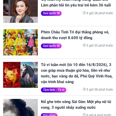
Lâm phản hồi tin yêu trai trẻ kém 36 tuổi
4 giờ 28 phút trước
Sao quốc tế
Phim Châu Tinh Trì đại thắng phòng vé,
doanh thu vượt 8.600 tỷ đồng
5 giờ 55 phút trước
Sao quốc tế
Tử vi tuần mới (từ 10 đến 16/8/2026), 3
con giáp mưa thuận gió hòa, tiền về như
nước, bạc vàng dư dả, Phú Quý Vinh Hoa,
vận trình khai sáng
5 giờ 58 phút trước
Tâm linh - Tử vi
Nổ ghe trên sông Sài Gòn: Một phụ nữ tử
vong, 3 người nhảy xuống nước
6 giờ 4 phút trước
Đời sống