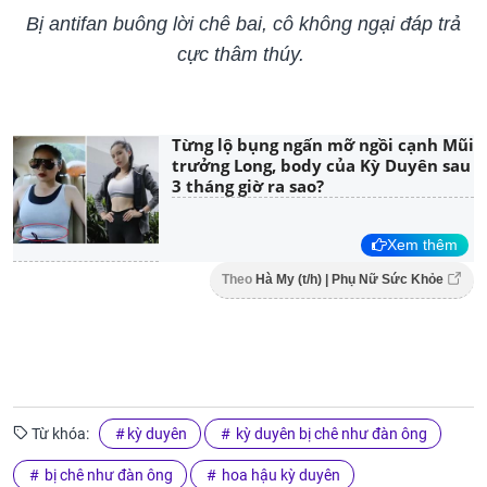
Bị antifan buông lời chê bai, cô không ngại đáp trả
cực thâm thúy.
Từng lộ bụng ngấn mỡ ngồi cạnh Mũi
trưởng Long, body của Kỳ Duyên sau
3 tháng giờ ra sao?
Xem thêm
Theo
Hà My (t/h) | Phụ Nữ Sức Khỏe
Từ khóa:
kỳ duyên
kỳ duyên bị chê như đàn ông
bị chê như đàn ông
hoa hậu kỳ duyên