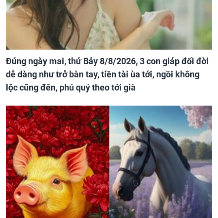
Đúng ngày mai, thứ Bảy 8/8/2026, 3 con giáp đổi đời
dễ dàng như trở bàn tay, tiền tài ùa tới, ngồi không
lộc cũng đến, phú quý theo tới già