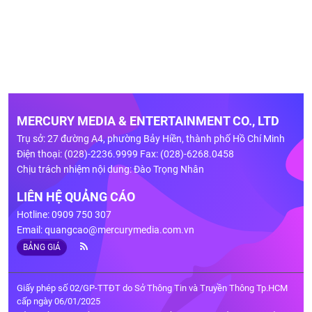
MERCURY MEDIA & ENTERTAINMENT CO., LTD
Trụ sở: 27 đường A4, phường Bảy Hiền, thành phố Hồ Chí Minh
Điện thoại: (028)-2236.9999 Fax: (028)-6268.0458
Chịu trách nhiệm nội dung: Đào Trọng Nhân
LIÊN HỆ QUẢNG CÁO
Hotline: 0909 750 307
Email:
quangcao@mercurymedia.com.vn
BẢNG GIÁ
Giấy phép số 02/GP-TTĐT do Sở Thông Tin và Truyền Thông Tp.HCM
cấp ngày 06/01/2025