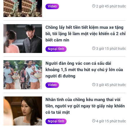
2 giờ 45 phút trước
Video
Chồng lấy hết tiền tiết kiệm mua xe tặng
bồ, tôi lặng lẽ làm một việc khiến cả 2 chỉ
biết câm nín
3 giờ 15 phút trước
Ngoại tình
Người đàn ông vác con cá sấu dài
khoảng 1,5 mét thu hút sự chú ý lớn của
người đi đường
3 giờ 45 phút trước
Video
Nhân tình của chồng kêu mang thai vòi
tiền, người vợ gửi ngay tờ giấy này khiến
cô ta tái mặt
4 giờ 15 phút trước
Ngoại tình