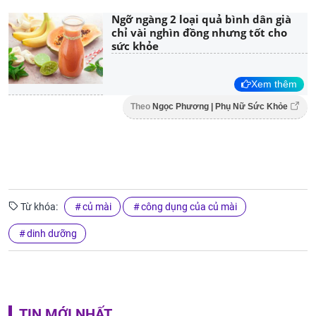
Ngỡ ngàng 2 loại quả bình dân già
chỉ vài nghìn đồng nhưng tốt cho
sức khỏe
Xem thêm
Theo
Ngọc Phương | Phụ Nữ Sức Khỏe
Từ khóa:
củ mài
công dụng của củ mài
dinh dưỡng
TIN MỚI NHẤT