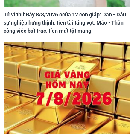
Tử vi thứ Bảy 8/8/2026 ocủa 12 con giáp: Dần - Dậu
sự nghiệp hưng thịnh, tiền tài tăng vọt, Mão - Thân
công việc bất trắc, tiền mất tật mang