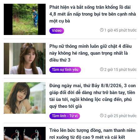
Phát hiện và bắt sống trăn khổng lồ dài
4,8 mét ẩn nấp trong bụi tre bên cạnh nhà
một cụ bà
1 giờ 45 phút trước
Video
Phụ nữ thông minh luôn giữ chặt 4 điều
này không hé răng, quan trọng nhất là
điều thứ 3
2 giờ 15 phút trước
Tâm sự tình yêu
Đúng ngày mai, thứ Bảy 8/8/2026, 3 con
giáp đổi đời dễ dàng như trở bàn tay, tiền
tài ùa tới, ngồi không lộc cũng đến, phú
quý theo tới già
2 giờ 25 phút trước
Tâm linh - Tử vi
Trèo lên bức tượng đồng, nam thanh niên
rơi xuống từ độ cao 9 mét và cái kết