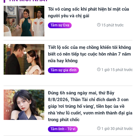
Tôi vô cùng sốc khi phát hiện bí mật của
người yêu và chị gái
15 phút trước
Tâm sự Eva
Tiết lộ sốc của mẹ chồng khiến tôi không
biết có nên tiếp tục cuộc hôn nhân 7 năm
nữa hay không
1 giờ 15 phút trước
Tâm sự gia đình
Đúng 6h sáng ngày mai, thứ Bảy
8/8/2026, Thần Tài chỉ đích danh 3 con
giáp 'rơi trúng hố vàng', tiền bạc ùa về
nhà 'như lũ cuốn', vươn mình thành đại gia
trong phút chốc
1 giờ 30 phút trước
Tâm linh - Tử vi