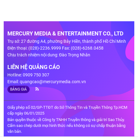
MERCURY MEDIA & ENTERTAINMENT CO., LTD
Trụ sở: 27 đường A4, phường Bảy Hiền, thành phố Hồ Chí Minh
Điện thoại: (028)-2236.9999 Fax: (028)-6268.0458
Chịu trách nhiệm nội dung: Đào Trọng Nhân
LIÊN HỆ QUẢNG CÁO
Hotline: 0909 750 307
Email:
quangcao@mercurymedia.com.vn
BẢNG GIÁ
Giấy phép số 02/GP-TTĐT do Sở Thông Tin và Truyền Thông Tp.HCM
cấp ngày 06/01/2025
Bản quyền thuộc về Công ty TNHH Truyền thông và giải trí Sao Thủy.
Cấm sao chép dưới mọi hình thức nếu không có sự chấp thuận bằng
văn bản.