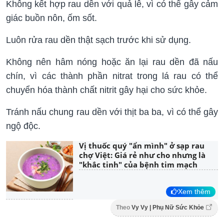
Không kết hợp rau dền với quả lê, vì có thể gây cảm
giác buồn nôn, ốm sốt.
Luôn rửa rau dền thật sạch trước khi sử dụng.
Không nên hâm nóng hoặc ăn lại rau dền đã nấu
chín, vì các thành phần nitrat trong lá rau có thể
chuyển hóa thành chất nitrit gây hại cho sức khỏe.
Tránh nấu chung rau dền với thịt ba ba, vì có thể gây
ngộ độc.
Vị thuốc quý "ẩn mình" ở sạp rau
chợ Việt: Giá rẻ như cho nhưng là
"khắc tinh" của bệnh tim mạch
Xem thêm
Theo
Vy Vy | Phụ Nữ Sức Khỏe