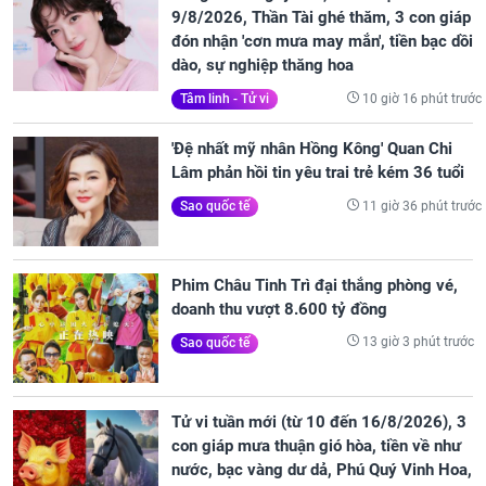
9/8/2026, Thần Tài ghé thăm, 3 con giáp
đón nhận 'cơn mưa may mắn', tiền bạc dồi
dào, sự nghiệp thăng hoa
10 giờ 16 phút trước
Tâm linh - Tử vi
'Đệ nhất mỹ nhân Hồng Kông' Quan Chi
Lâm phản hồi tin yêu trai trẻ kém 36 tuổi
11 giờ 36 phút trước
Sao quốc tế
Phim Châu Tinh Trì đại thắng phòng vé,
doanh thu vượt 8.600 tỷ đồng
13 giờ 3 phút trước
Sao quốc tế
Tử vi tuần mới (từ 10 đến 16/8/2026), 3
con giáp mưa thuận gió hòa, tiền về như
nước, bạc vàng dư dả, Phú Quý Vinh Hoa,