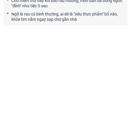
Cho thêm thứ này khi xào rau muống, món dân dã bỗng ngon
"đỉnh" như tiệc 5 sao
Ngỡ là rau củ bình thường, ai dè là "siêu thực phẩm" bổ não,
khỏe tim nằm ngay sạp chợ gần nhà