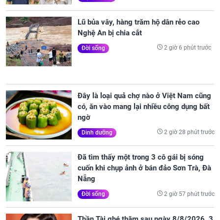
Lũ bủa vây, hàng trăm hộ dân rẻo cao
Nghệ An bị chia cắt
2 giờ 6 phút trước
Đời sống
Đây là loại quả chợ nào ở Việt Nam cũng
có, ăn vào mang lại nhiều công dụng bất
ngờ
2 giờ 28 phút trước
Dinh dưỡng
Đã tìm thấy một trong 3 cô gái bị sóng
cuốn khi chụp ảnh ở bán đảo Sơn Trà, Đà
Nẵng
2 giờ 57 phút trước
Đời sống
Thần Tài ghé thăm sau ngày 8/8/2026, 3