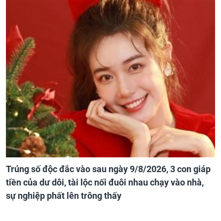
Trúng số độc đắc vào sau ngày 9/8/2026, 3 con giáp
tiền của dư dôi, tài lộc nối đuôi nhau chạy vào nhà,
sự nghiệp phất lên trông thấy