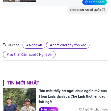
Xem thêm
Theo
Nam An/Tổ Quốc
Từ khóa:
Nghệ An
đám cưới gây xôn xao
sự thật đám cưới ở Nghệ An
TIN MỚI NHẤT
Tận mắt thấy cơ ngơi chục nghìn m2 của
Hoài Linh, danh ca Chế Linh thốt lên câu
bất ngờ
1 giờ 54 phút trước
Hậu trường