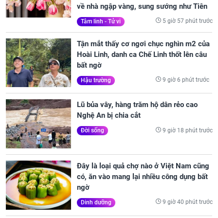
về nhà ngập vàng, sung sướng như Tiên
5 giờ 57 phút trước
Tâm linh - Tử vi
Tận mắt thấy cơ ngơi chục nghìn m2 của
Hoài Linh, danh ca Chế Linh thốt lên câu
bất ngờ
9 giờ 6 phút trước
Hậu trường
Lũ bủa vây, hàng trăm hộ dân rẻo cao
Nghệ An bị chia cắt
9 giờ 18 phút trước
Đời sống
Đây là loại quả chợ nào ở Việt Nam cũng
có, ăn vào mang lại nhiều công dụng bất
ngờ
9 giờ 40 phút trước
Dinh dưỡng