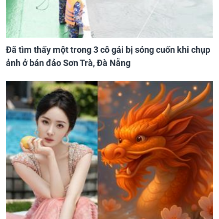
Đã tìm thấy một trong 3 cô gái bị sóng cuốn khi chụp
ảnh ở bán đảo Sơn Trà, Đà Nẵng