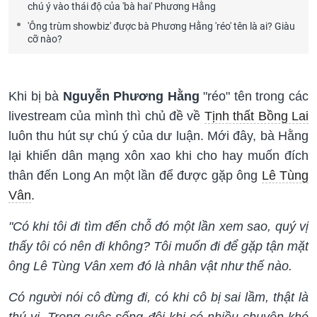
chú ý vào thái độ của 'bà hai' Phương Hằng
'Ông trùm showbiz' được bà Phương Hằng 'réo' tên là ai? Giàu
cỡ nào?
Khi bị bà
Nguyễn Phương Hằng
"réo" tên trong các
livestream của mình thì chủ đề về
Tịnh thất Bồng Lai
luôn thu hút sự chú ý của dư luận. Mới đây, bà Hằng
lại khiến dân mạng xôn xao khi cho hay muốn đích
thân đến Long An một lần để được gặp ông
Lê Tùng
Vân
.
"Có khi tôi đi tìm đến chỗ đó một lần xem sao, quý vị
thấy tôi có nên đi không? Tôi muốn đi để gặp tận mặt
ông Lê Tùng Vân xem đó là nhân vật như thế nào.
Có người nói cô đừng đi, có khi cô bị sai lầm, thật là
thú vị. Trong cuộc sống đôi khi có nhiều chuyện khó