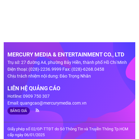
MERCURY MEDIA & ENTERTAINMENT CO., LTD
Trụ sở: 27 đường A4, phường Bảy Hiền, thành phố Hồ Chí Minh
Điện thoại: (028)-2236.9999 Fax: (028)-6268.0458
Chịu trách nhiệm nội dung: Đào Trọng Nhân
LIÊN HỆ QUẢNG CÁO
Hotline: 0909 750 307
Email:
quangcao@mercurymedia.com.vn
BẢNG GIÁ
Giấy phép số 02/GP-TTĐT do Sở Thông Tin và Truyền Thông Tp.HCM
cấp ngày 06/01/2025