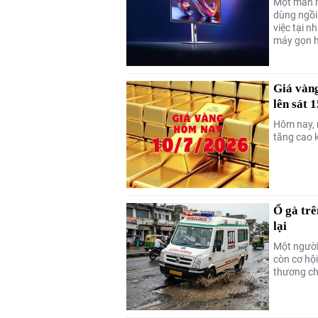
Một màn h
dùng ngồi
việc tại n
máy gọn h
Giá vàng
lên sát 
Hôm nay, 
tăng cao k
Ổ gà trê
lại
Một người
còn cơ hội
thương ch