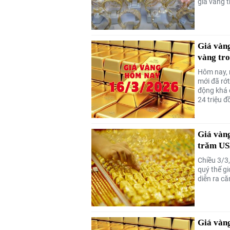
giá vàng 
Giá vàn
vàng tro
Hôm nay, 
mới đã rớ
động khá 
24 triệu 
Giá vàng
trăm US
Chiều 3/3
quý thế gi
diễn ra c
Giá vàn