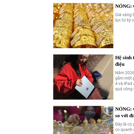
NÓNG: G
Giá vàng t
lực từ kỳ 
Hệ sinh 
điệu
Năm 2026, 
gắm một p
4 và iPad 
quả công 
NÓNG: G
so với đ
Đây là cú
co quanh 