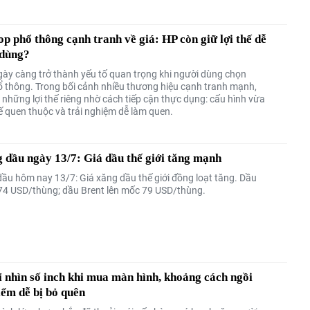
op phổ thông cạnh tranh về giá: HP còn giữ lợi thế dễ
 dùng?
gày càng trở thành yếu tố quan trọng khi người dùng chọn
ổ thông. Trong bối cảnh nhiều thương hiệu cạnh tranh mạnh,
 những lợi thế riêng nhờ cách tiếp cận thực dụng: cấu hình vừa
kế quen thuộc và trải nghiệm dễ làm quen.
 dầu ngày 13/7: Giá dầu thế giới tăng mạnh
dầu hôm nay 13/7: Giá xăng dầu thế giới đồng loạt tăng. Dầu
74 USD/thùng; dầu Brent lên mốc 79 USD/thùng.
 nhìn số inch khi mua màn hình, khoảng cách ngồi
iểm dễ bị bỏ quên