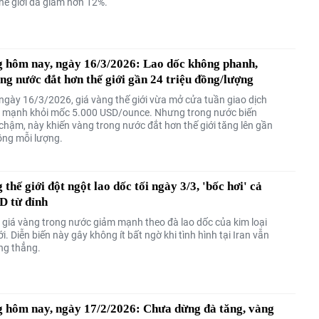
thế giới đã giảm hơn 12%.
g hôm nay, ngày 16/3/2026: Lao dốc không phanh,
ng nước đắt hơn thế giới gần 24 triệu đồng/lượng
ngày 16/3/2026, giá vàng thế giới vừa mở cửa tuần giao dịch
t mạnh khỏi mốc 5.000 USD/ounce. Nhưng trong nước biến
chậm, này khiến vàng trong nước đắt hơn thế giới tăng lên gần
đồng mỗi lượng.
 thế giới đột ngột lao dốc tối ngày 3/3, 'bốc hơi' cả
D từ đỉnh
, giá vàng trong nước giảm mạnh theo đà lao dốc của kim loại
ới. Diễn biến này gây không ít bất ngờ khi tình hình tại Iran vẫn
ăng thẳng.
g hôm nay, ngày 17/2/2026: Chưa dừng đà tăng, vàng