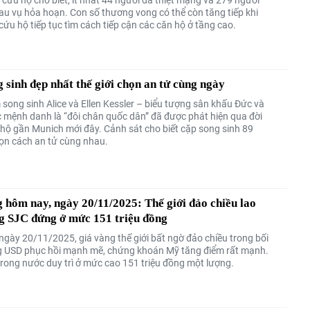
sau vụ hỏa hoạn. Con số thương vong có thể còn tăng tiếp khi
cứu hộ tiếp tục tìm cách tiếp cận các căn hộ ở tầng cao.
 sinh đẹp nhất thế giới chọn an tử cùng ngày
 song sinh Alice và Ellen Kessler – biểu tượng sân khấu Đức và
 mệnh danh là “đôi chân quốc dân” đã được phát hiện qua đời
 hộ gần Munich mới đây. Cảnh sát cho biết cặp song sinh 89
họn cách an tử cùng nhau.
 hôm nay, ngày 20/11/2025: Thế giới đảo chiều lao
g SJC đứng ở mức 151 triệu đồng
ngày 20/11/2025, giá vàng thế giới bất ngờ đảo chiều trong bối
 USD phục hồi mạnh mẽ, chứng khoán Mỹ tăng điểm rất mạnh.
trong nước duy trì ở mức cao 151 triệu đồng một lượng.