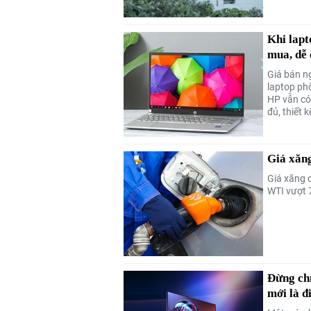
Khi lapt
mua, dễ
Giá bán n
laptop ph
HP vẫn có
đủ, thiết 
Giá xăng
Giá xăng 
WTI vượt 
Đừng chỉ
mới là đ