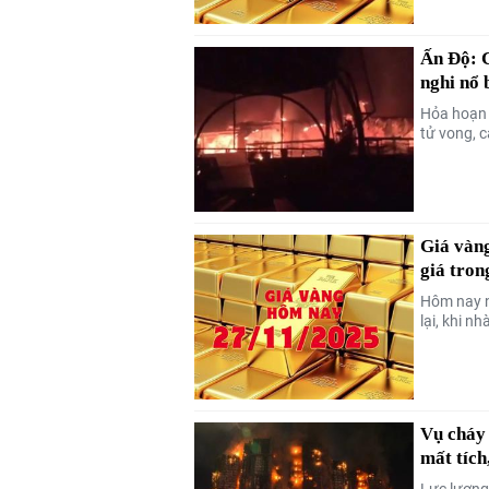
Ấn Độ: C
nghi nổ 
Hỏa hoạn 
tử vong, 
Giá vàng
giá tron
Hôm nay n
lại, khi n
Vụ cháy
mất tích
Lực lượng 