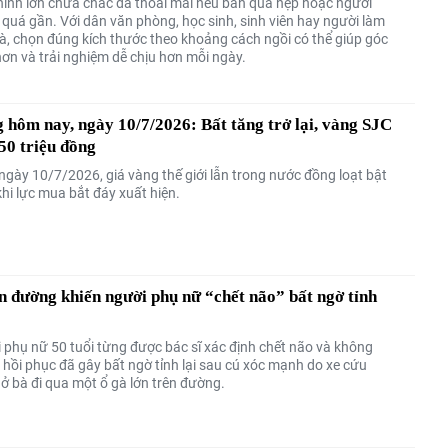
ình lớn chưa chắc đã thoải mái nếu bàn quá hẹp hoặc người
 quá gần. Với dân văn phòng, học sinh, sinh viên hay người làm
hà, chọn đúng kích thước theo khoảng cách ngồi có thể giúp góc
ơn và trải nghiệm dễ chịu hơn mỗi ngày.
 hôm nay, ngày 10/7/2026: Bất tăng trở lại, vàng SJC
150 triệu đồng
ngày 10/7/2026, giá vàng thế giới lẫn trong nước đồng loạt bật
hi lực mua bắt đáy xuất hiện.
n đường khiến người phụ nữ “chết não” bất ngờ tỉnh
 phụ nữ 50 tuổi từng được bác sĩ xác định chết não và không
 hồi phục đã gây bất ngờ tỉnh lại sau cú xóc mạnh do xe cứu
ở bà đi qua một ổ gà lớn trên đường.