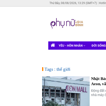
Thứ Bảy, 08/08/2026, 13:29 (GMT+7)
Hotli
YÊU - HÔN NHÂN
ĐỜI SỐN
Tags : thế giới
Nhật Bả
Aeon, vẫ
Động đất 
nhà máy ở 