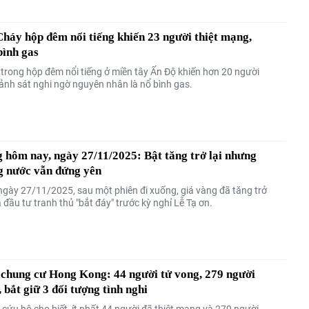
háy hộp đêm nổi tiếng khiến 23 người thiệt mạng,
bình gas
trong hộp đêm nổi tiếng ở miền tây Ấn Độ khiến hơn 20 người
cảnh sát nghi ngờ nguyên nhân là nổ bình gas.
 hôm nay, ngày 27/11/2025: Bật tăng trở lại nhưng
g nước vẫn đứng yên
gày 27/11/2025, sau một phiên đi xuống, giá vàng đã tăng trở
hà đầu tư tranh thủ "bắt đáy" trước kỳ nghỉ Lễ Tạ ơn.
 chung cư Hong Kong: 44 người tử vong, 279 người
, bắt giữ 3 đối tượng tình nghi
cứu hộ cho biết, ít nhất 44 người đã thiệt mạng và 279 người