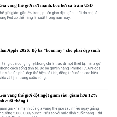
iá vàng thế giới rớt mạnh, bốc hơi cả trăm USD
hế giới giảm gần 2% trong phiên giao dịch gần nhất do chịu áp
vọng Fed có thể nâng lãi suất trong năm nay.
thái Apple 2026: Bộ ba "hoàn mỹ" cho phái đẹp sành
tặng quà công nghệ không chỉ là trao đi một thiết bị, mà là gửi
hong cách sống tinh tế. Bộ ba quyền năng iPhone 17, AirPods
Air M3 giúp phái đẹp thể hiện cá tính, đồng thời nâng cao hiệu
việc và tận hưởng cuộc sống.
iá vàng thế giới đột ngột giảm sâu, giảm hơn 12%
ỉnh cuối tháng 1
 giảm giá khá mạnh của giá vàng thế giới sau nhiều ngày giằng
ngưỡng 5.000 USD/ounce. Nếu so với mức đỉnh cuối tháng 1 thì