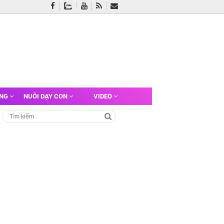
ỠNG
NUÔI DẠY CON
VIDEO