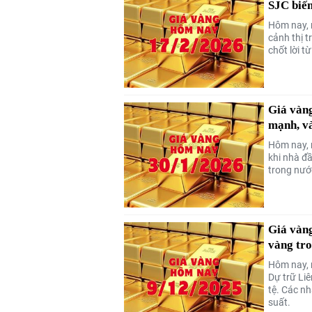
SJC biến
Hôm nay, 
cảnh thị 
chốt lời t
Giá vàng
mạnh, và
Hôm nay, 
khi nhà đầ
trong nướ
Giá vàng
vàng tr
Hôm nay, 
Dự trữ Liê
tệ. Các nh
suất.