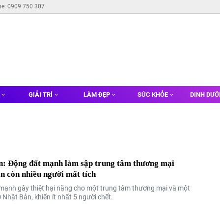
ne: 0909 750 307
G
GIẢI TRÍ
LÀM ĐẸP
SỨC KHỎE
DINH DƯ
n: Động đất mạnh làm sập trung tâm thương mại
n còn nhiều người mất tích
mạnh gây thiệt hại nặng cho một trung tâm thương mại và một
Nhật Bản, khiến ít nhất 5 người chết.