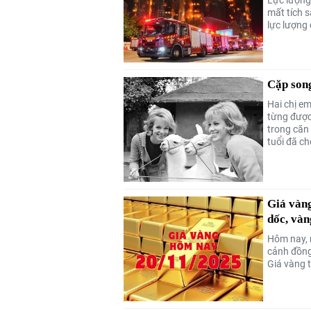
mất tích 
lực lượng 
Cặp song
Hai chị em
từng được
trong căn
tuổi đã c
Giá vàng
dốc, vàn
Hôm nay, 
cảnh đồng
Giá vàng 