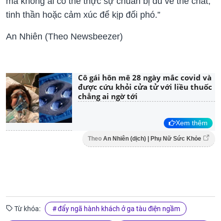
mà không ai có thể thực sự chuẩn bị đủ về thể chất,
tinh thần hoặc cảm xúc để kịp đối phó.”
An Nhiên (Theo Newsbeezer)
Cô gái hôn mê 28 ngày mắc covid và
được cứu khỏi cửa tử với liều thuốc
chẳng ai ngờ tới
Xem thêm
Theo
An Nhiên (dịch) | Phụ Nữ Sức Khỏe
Từ khóa:
đẩy ngã hành khách ở ga tàu điện ngầm