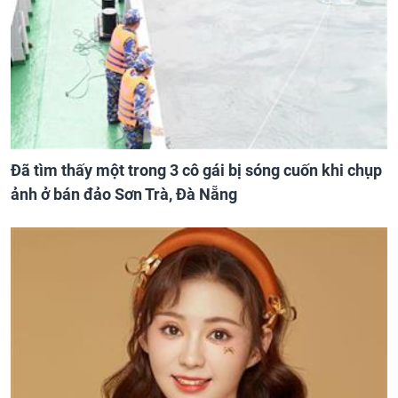
Đã tìm thấy một trong 3 cô gái bị sóng cuốn khi chụp
ảnh ở bán đảo Sơn Trà, Đà Nẵng