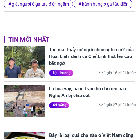
giết người ở ga tàu điện ngầm
hành hung ở ga tàu điện
TIN MỚI NHẤT
Tận mắt thấy cơ ngơi chục nghìn m2 của
Hoài Linh, danh ca Chế Linh thốt lên câu
bất ngờ
1 giờ 16 phút trước
Hậu trường
Lũ bủa vây, hàng trăm hộ dân rẻo cao
Nghệ An bị chia cắt
1 giờ 27 phút trước
Đời sống
Đây là loại quả chợ nào ở Việt Nam cũng