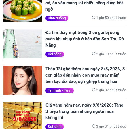
có, ăn vào mang lại nhiều công dụng bất
ngờ
1 giờ 50 phút trước
Dinh dưỡng
Đã tìm thấy một trong 3 cô gái bị sóng
cuốn khi chụp ảnh ở bán đảo Sơn Trà, Đà
Nẵng
2 giờ 19 phút trước
Đời sống
Thần Tài ghé thăm sau ngày 8/8/2026, 3
con giáp đón nhận 'cơn mưa may mắn',
tiền bạc dồi dào, sự nghiệp thăng hoa
2 giờ 37 phút trước
Tâm linh - Tử vi
Giá vàng hôm nay, ngày 9/8/2026: Tăng
3 triệu trong tuần nhưng người mua
không lãi
3 giờ 31 phút trước
Đời sống