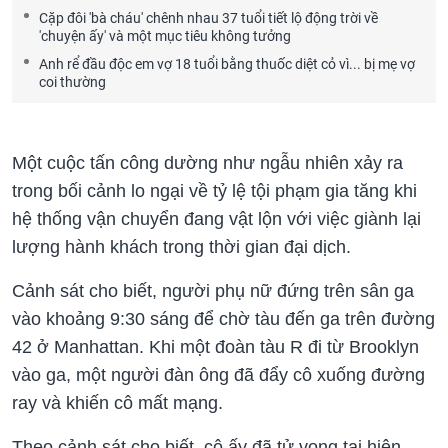
Cặp đôi 'bà cháu' chênh nhau 37 tuổi tiết lộ động trời về
'chuyện ấy' và một mục tiêu không tưởng
Anh rể đầu độc em vợ 18 tuổi bằng thuốc diệt cỏ vì... bị mẹ vợ
coi thường
Một cuộc tấn công dường như ngẫu nhiên xảy ra
trong bối cảnh lo ngại về tỷ lệ tội phạm gia tăng khi
hệ thống vận chuyển đang vật lộn với việc giành lại
lượng hành khách trong thời gian đại dịch.
Cảnh sát cho biết, người phụ nữ đứng trên sân ga
vào khoảng 9:30 sáng để chờ tàu đến ga trên đường
42 ở Manhattan. Khi một đoàn tàu R đi từ Brooklyn
vào ga, một người đàn ông đã đẩy cô xuống đường
ray và khiến cô mất mạng.
Theo cảnh sát cho biết, cô ấy đã tử vong tại hiện