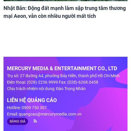
Nhật Bản: Động đất mạnh làm sập trung tâm thương
mại Aeon, vẫn còn nhiều người mất tích
MERCURY MEDIA & ENTERTAINMENT CO., LTD
Trụ sở: 27 đường A4, phường Bảy Hiền, thành phố Hồ Chí Minh
Điện thoại: (028)-2236.9999 Fax: (028)-6268.0458
Chịu trách nhiệm nội dung: Đào Trọng Nhân
LIÊN HỆ QUẢNG CÁO
Hotline: 0909 750 307
Email:
quangcao@mercurymedia.com.vn
BẢNG GIÁ