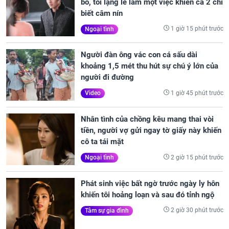
bồ, tôi lặng lẽ làm một việc khiến cả 2 chỉ
biết câm nín
1 giờ 15 phút trước
Ngoại tình
Người đàn ông vác con cá sấu dài
khoảng 1,5 mét thu hút sự chú ý lớn của
người đi đường
1 giờ 45 phút trước
Video
Nhân tình của chồng kêu mang thai vòi
tiền, người vợ gửi ngay tờ giấy này khiến
cô ta tái mặt
2 giờ 15 phút trước
Ngoại tình
Phát sinh việc bất ngờ trước ngày ly hôn
khiến tôi hoảng loạn và sau đó tỉnh ngộ
2 giờ 30 phút trước
Tâm sự gia đình