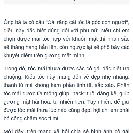
Ông bà ta có câu "Cái răng cái tóc là góc con người",
điều này đặc biệt đúng đối với phụ nữ. Nếu chị em
chọn được mái tóc hợp với khuôn mặt thì nhan sắc
sẽ thăng hạng hẳn lên, còn ngược lại sẽ phô bày các
khuyết điểm trên gương mặt mình.
Trong đó,
tóc mái thưa
được các cô gái đặc biệt ưa
chuộng. Kiểu tóc này mang đến vẻ đẹp nhẹ nhàng,
thanh tú mà không kém phần tinh tế, sắc sảo. Phần
tóc mái được tỉa mỏng giúp "hack" tuổi đáng kể, giúp
gương mặt hài hoà, tự nhiên hơn. Tuy nhiên, để giữ
được tóc mái thưa lúc nào cũng đẹp, hội chị em phải
bỏ công chăm sóc tỉ mỉ.
Mới đây, trên mạng xã hội chia sẻ hình ảnh cô gái