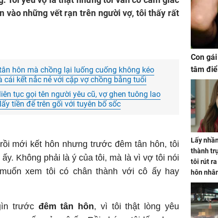
n vào những vết rạn trên người vợ, tôi thấy rất
Con gái
tâm điể
ân hôn mà chồng lại luống cuống không kéo
à cái kết nắc nẻ với cặp vợ chồng bằng tuổi
ên tục gọi tên người yêu cũ, vợ ghen tuông lao
lấy tiền để trên gối với tuyên bố sốc
Lấy nhầm
rồi mới kết hôn nhưng trước đêm tân hôn, tôi
thành trụ
. Không phải là ý của tôi, mà là vì vợ tôi nói
tôi rút r
 muốn xem tôi có chân thành với cô ấy hay
hôn nhâ
gìn trước
đêm tân hôn
, vì tôi thật lòng yêu