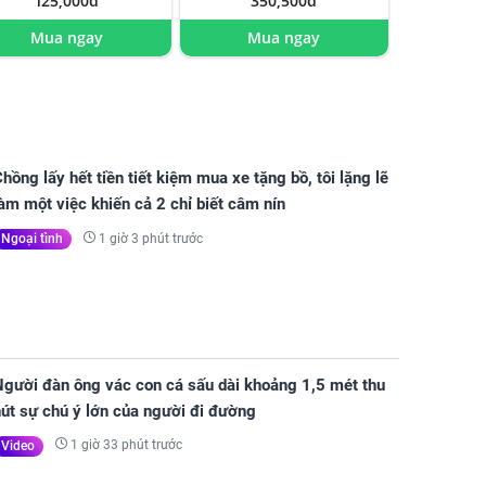
125,000đ
350,500đ
Mua ngay
Mua ngay
hồng lấy hết tiền tiết kiệm mua xe tặng bồ, tôi lặng lẽ
àm một việc khiến cả 2 chỉ biết câm nín
1 giờ 3 phút trước
Ngoại tình
Người đàn ông vác con cá sấu dài khoảng 1,5 mét thu
út sự chú ý lớn của người đi đường
1 giờ 33 phút trước
Video