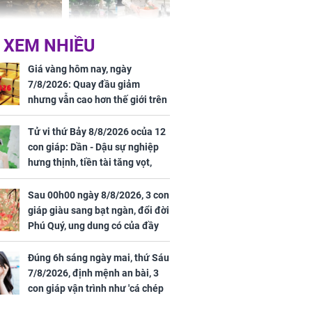
 Nữ công nhân
Đỗ Mỹ Linh hé lộ góc
 XEM NHIỀU
trên đường đi
bếp chill của nhà mới -
rong khu công
cạnh biệt thự bầu Hiển
Giá vàng hôm nay, ngày
Sóng Thần
7/8/2026: Quay đầu giảm
nhưng vẫn cao hơn thế giới trên
7 triệu đồng
Tử vi thứ Bảy 8/8/2026 ocủa 12
con giáp: Dần - Dậu sự nghiệp
hưng thịnh, tiền tài tăng vọt,
Mão - Thân công việc bất trắc,
tiền mất tật mang
Sau 00h00 ngày 8/8/2026, 3 con
00 ngày
giáp giàu sang bạt ngàn, đổi đời
, 3 con giáp
Phú Quý, ung dung có của đầy
g bạt ngàn,
nhà, ngày càng hưng thịnh sung
Phú Quý, ung
túc
của đầy nhà,
Đúng 6h sáng ngày mai, thứ Sáu
g hưng thịnh
7/8/2026, định mệnh an bài, 3
con giáp vận trình như 'cá chép
hóa rồng', giàu có lên bất chấp,