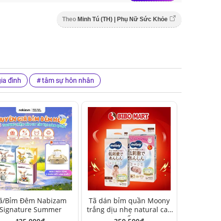
Theo
Minh Tú (TH) | Phụ Nữ Sức Khỏe
ia đình
tâm sự hôn nhân
ã/Bỉm Đêm Nabizam
Tã dán bỉm quần Moony
Signature Summer
trắng dịu nhẹ natural cao
cấp