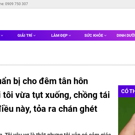
ine: 0909 750 307
G
GIẢI TRÍ
LÀM ĐẸP
SỨC KHỎE
DINH DƯ
ẩn bị cho đêm tân hôn
CÓ T
 tôi vừa tụt xuống, chồng tái
điều này, tỏa ra chán ghét
g. Tôi yêu vợ là thật nhưng tôi vẫn có cảm giác