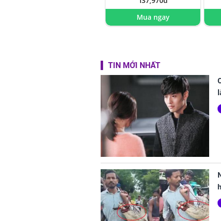
137,970đ
Mua ngay
TIN MỚI NHẤT
C
l
h