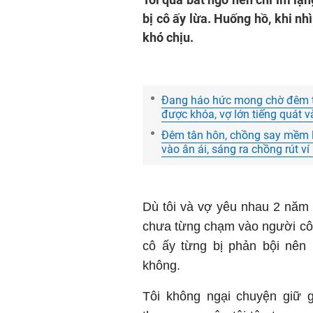
bị cô ấy lừa. Huống hồ, khi nhì
khó chịu.
Đang háo hức mong chờ đêm t
được khóa, vợ lớn tiếng quát v
Đêm tân hôn, chồng say mềm li
vào ân ái, sáng ra chồng rút ví 
Dù tôi và vợ yêu nhau 2 năm 
chưa từng chạm vào người cô ấy
cô ấy từng bị phản bội nên
không.
Tôi không ngại chuyện giữ 