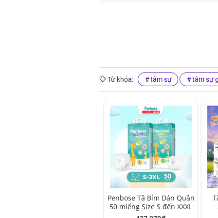
Từ khóa:
tâm sự
tâm sự g
Penbose Tã Bỉm Dán Quần
T
50 miếng Size S đến XXXL