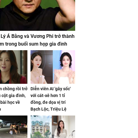
 Lý Á Bằng và Vương Phi trở thành
m trong buổi sum họp gia đình
 chồng rồi trở
Diễn viên AI 'gây sốc'
 cột gia đình,
với cát-xê hơn 1 tỉ
a bài học về
đồng, đe dọa vị trí
n
Bạch Lộc, Triệu Lệ
Dĩnh