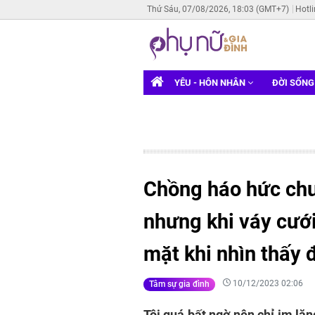
Thứ Sáu, 07/08/2026, 18:03 (GMT+7)
Hotl
YÊU - HÔN NHÂN
ĐỜI SỐN
Chồng háo hức chu
nhưng khi váy cưới
mặt khi nhìn thấy 
10/12/2023 02:06
Tâm sự gia đình
Tôi quá bất ngờ nên chỉ im lặn