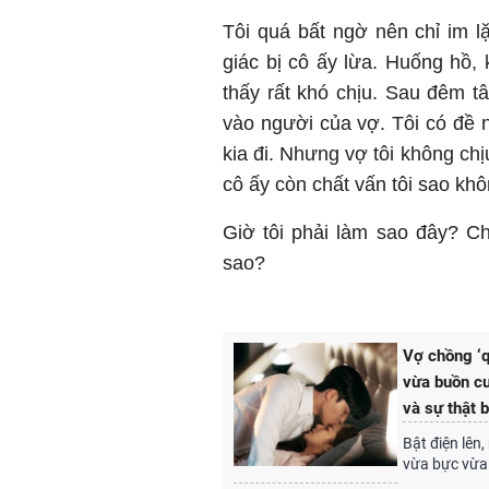
Tôi quá bất ngờ nên chỉ im l
giác bị cô ấy lừa. Huống hồ, 
thấy rất khó chịu. Sau đêm t
vào người của vợ. Tôi có đề 
kia đi. Nhưng vợ tôi không ch
cô ấy còn chất vấn tôi sao kh
Giờ tôi phải làm sao đây? C
sao?
Vợ chồng ‘q
vừa buồn cư
và sự thật 
Bật điện lên,
vừa bực vừa 