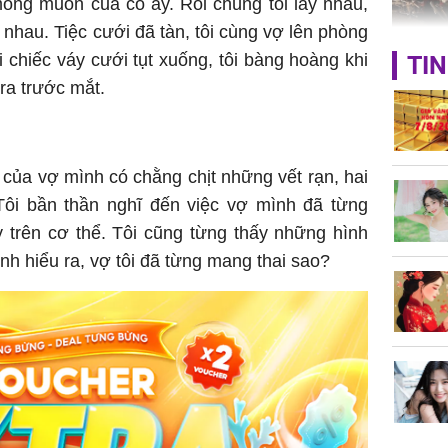
mong muốn của cô ấy. Rồi chúng tôi lấy nhau,
 nhau. Tiệc cưới đã tàn, tôi cùng vợ lên phòng
TP.HCM:
 chiếc váy cưới tụt xuống, tôi bàng hoàng khi
TIN
tử vong 
ra trước mắt.
làm về t
nghiệp 
g của vợ mình có chằng chịt những vết rạn, hai
Tôi bần thần nghĩ đến việc vợ mình đã từng
 trên cơ thể. Tôi cũng từng thấy những hình
nh hiểu ra, vợ tôi đã từng mang thai sao?
Sau 00h
8/8/2026
giàu san
đổi đời 
dung có 
ngày càn
sung túc