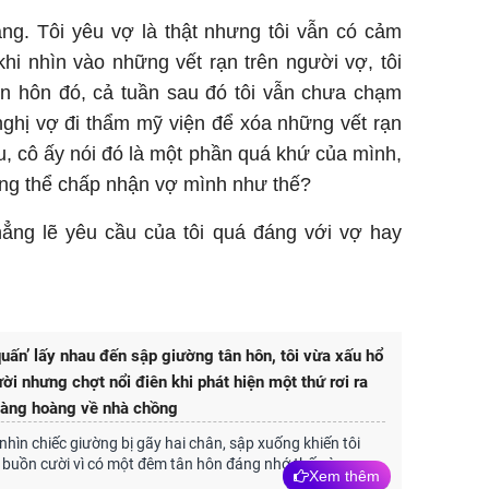
ặng. Tôi yêu vợ là thật nhưng tôi vẫn có cảm
khi nhìn vào những vết rạn trên người vợ, tôi
ân hôn đó, cả tuần sau đó tôi vẫn chưa chạm
nghị vợ đi thẩm mỹ viện để xóa những vết rạn
ịu, cô ấy nói đó là một phần quá khứ của mình,
ông thể chấp nhận vợ mình như thế?
hẳng lẽ yêu cầu của tôi quá đáng với vợ hay
uấn’ lấy nhau đến sập giường tân hôn, tôi vừa xấu hổ
ời nhưng chợt nổi điên khi phát hiện một thứ rơi ra
bàng hoàng về nhà chồng
 nhìn chiếc giường bị gãy hai chân, sập xuống khiến tôi
buồn cười vì có một đêm tân hôn đáng nhớ thế này.
Xem thêm