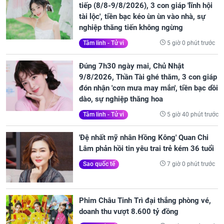
tiếp (8/8-9/8/2026), 3 con giáp 'lĩnh hội
tài lộc', tiền bạc kéo ùn ùn vào nhà, sự
nghiệp thăng tiến không ngừng
5 giờ 0 phút trước
Tâm linh - Tử vi
Đúng 7h30 ngày mai, Chủ Nhật
9/8/2026, Thần Tài ghé thăm, 3 con giáp
đón nhận 'cơn mưa may mắn', tiền bạc dồi
dào, sự nghiệp thăng hoa
5 giờ 40 phút trước
Tâm linh - Tử vi
'Đệ nhất mỹ nhân Hồng Kông' Quan Chi
Lâm phản hồi tin yêu trai trẻ kém 36 tuổi
7 giờ 0 phút trước
Sao quốc tế
Phim Châu Tinh Trì đại thắng phòng vé,
doanh thu vượt 8.600 tỷ đồng