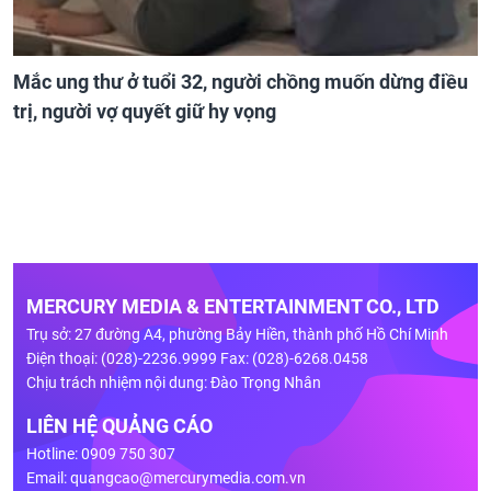
Mắc ung thư ở tuổi 32, người chồng muốn dừng điều
trị, người vợ quyết giữ hy vọng
MERCURY MEDIA & ENTERTAINMENT CO., LTD
Trụ sở: 27 đường A4, phường Bảy Hiền, thành phố Hồ Chí Minh
Điện thoại: (028)-2236.9999 Fax: (028)-6268.0458
Chịu trách nhiệm nội dung: Đào Trọng Nhân
LIÊN HỆ QUẢNG CÁO
Hotline: 0909 750 307
Email:
quangcao@mercurymedia.com.vn