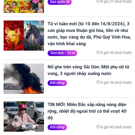
8 giờ 27 phút trước
Sao quốc tế
Tử vi tuần mới (từ 10 đến 16/8/2026), 3
con giáp mưa thuận gió hòa, tiền về như
nước, bạc vàng dư dả, Phú Quý Vinh Hoa,
vận trình khai sáng
8 giờ 30 phút trước
Tâm linh - Tử vi
Nổ ghe trên sông Sài Gòn: Một phụ nữ tử
vong, 3 người nhảy xuống nước
8 giờ 36 phút trước
Đời sống
TIN MỚI: Miền Bắc sắp nắng nóng diện
rộng, nhiệt độ ngoài trời có thể vượt 40
độ
8 giờ 40 phút trước
Đời sống