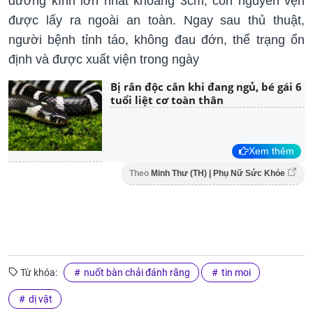
đường kính lớn nhất khoảng 3cm, còn nguyên vẹn
được lấy ra ngoài an toàn. Ngay sau thủ thuật,
người bệnh tỉnh táo, không đau đớn, thể trạng ổn
định và được xuất viện trong ngày
Bị rắn độc cắn khi đang ngủ, bé gái 6
tuổi liệt cơ toàn thân
Xem thêm
Theo
Minh Thư (TH) | Phụ Nữ Sức Khỏe
Từ khóa:
nuốt bàn chải đánh răng
tin moi
dị vật