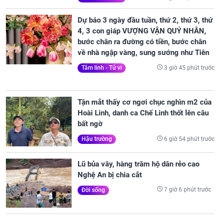
Dự báo 3 ngày đầu tuần, thứ 2, thứ 3, thứ
4, 3 con giáp VƯỢNG VẬN QUÝ NHÂN,
bước chân ra đường có tiền, bước chân
về nhà ngập vàng, sung sướng như Tiên
3 giờ 45 phút trước
Tâm linh - Tử vi
Tận mắt thấy cơ ngơi chục nghìn m2 của
Hoài Linh, danh ca Chế Linh thốt lên câu
bất ngờ
6 giờ 54 phút trước
Hậu trường
Lũ bủa vây, hàng trăm hộ dân rẻo cao
Nghệ An bị chia cắt
7 giờ 6 phút trước
Đời sống