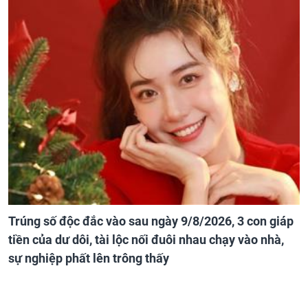
Trúng số độc đắc vào sau ngày 9/8/2026, 3 con giáp
tiền của dư dôi, tài lộc nối đuôi nhau chạy vào nhà,
sự nghiệp phất lên trông thấy