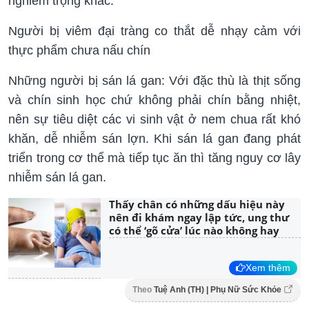
nghiêm trọng khác.
Người bị viêm đại tràng co thắt dễ nhạy cảm với
thực phẩm chưa nấu chín
Những người bị sán lá gan: Với đặc thù là thịt sống
và chín sinh học chứ không phải chín bằng nhiệt,
nên sự tiêu diệt các vi sinh vật ở nem chua rất khó
khăn, dễ nhiễm sán lợn. Khi sán lá gan đang phát
triển trong cơ thể mà tiếp tục ăn thì tăng nguy cơ lây
nhiễm sán lá gan.
Thấy chân có những dấu hiệu này
nên đi khám ngay lập tức, ung thư
có thể ‘gõ cửa’ lúc nào không hay
Xem thêm
Theo
Tuệ Anh (TH) | Phụ Nữ Sức Khỏe