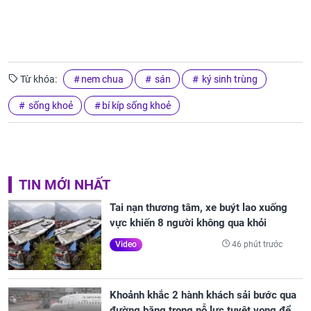
Từ khóa:
nem chua
sán
ký sinh trùng
sống khoẻ
bí kíp sống khoẻ
TIN MỚI NHẤT
Tai nạn thương tâm, xe buýt lao xuống
vực khiến 8 người không qua khỏi
46 phút trước
Video
Khoảnh khắc 2 hành khách sải bước qua
đường băng trong nỗ lực tuyệt vọng để