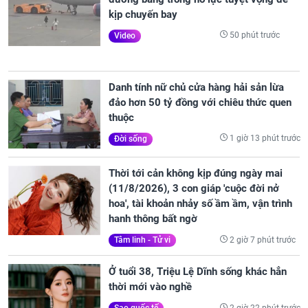
kịp chuyến bay
50 phút trước
Video
Danh tính nữ chủ cửa hàng hải sản lừa
đảo hơn 50 tỷ đồng với chiêu thức quen
thuộc
1 giờ 13 phút trước
Đời sống
Thời tới cản không kịp đúng ngày mai
(11/8/2026), 3 con giáp 'cuộc đời nở
hoa', tài khoản nhảy số ầm ầm, vận trình
hanh thông bất ngờ
2 giờ 7 phút trước
Tâm linh - Tử vi
Ở tuổi 38, Triệu Lệ Dĩnh sống khác hẳn
thời mới vào nghề
2 giờ 22 phút trước