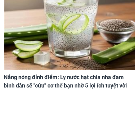
Nắng nóng đỉnh điểm: Ly nước hạt chia nha đam
bình dân sẽ "cứu" cơ thể bạn nhờ 5 lợi ích tuyệt vời