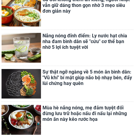
vẫn giữ dáng thon gọn nhờ 3 mẹo siêu
đơn giản này
Nắng nóng đỉnh điểm: Ly nước hạt chia
nha đam bình dân sẽ "cứu" cơ thể bạn
nhờ 5 lợi ích tuyệt vời
Sự thật ngỡ ngàng về 5 món ăn bình dân:
"Vũ khí" bí mật giúp não bộ nhạy bén, đẩy
lùi chứng hay quên
Mùa hè nắng nóng, mẹ đảm tuyệt đối
đừng lưu trữ hoặc nấu đi nấu lại những
món ăn này kẻo rước họa