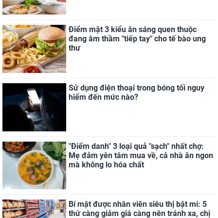
Điểm mặt 3 kiểu ăn sáng quen thuộc
đang âm thầm "tiếp tay" cho tế bào ung
thư
Sử dụng điện thoại trong bóng tối nguy
hiểm đến mức nào?
"Điểm danh" 3 loại quả "sạch" nhất chợ:
Mẹ đảm yên tâm mua về, cả nhà ăn ngon
mà không lo hóa chất
Bí mật được nhân viên siêu thị bật mí: 5
thứ càng giảm giá càng nên tránh xa, chị