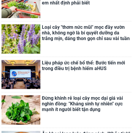
em nhất định phải biết
Loại cây "thơm nức mũi" mọc đầy vườn
nhà, không ngờ là bí quyết dưỡng da
trắng mịn, dáng thon gọn chỉ sau vài tuần
Liệu pháp ức chế bổ thể: Bước tiến mới
trong điều trị bệnh hiếm aHUS
Đừng khinh rẻ loại cây mọc dại giá vài
nghìn đồng: "Kháng sinh tự nhiên" cực
mạnh ít người biết tận dụng