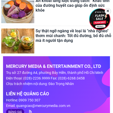
Ăn khoai lang luộc đúng cách: "Khắc tinh"
của đường huyết cao giúp ổn định sức
khỏe
✕
Sự thật ngỡ ngàng về loại lá "nhà nghèo"
thơm mùi chanh: Tốt đủ đường, bổ đủ chỗ
mà ít người tận dụng
MERCURY MEDIA & ENTERTAINMENT CO., LTD
Trụ sở: 27 đường A4, phường Bảy Hiền, thành phố Hồ Chí Minh
Điện thoại: (028)-2236.9999 Fax: (028)-6268.0458
Chịu trách nhiệm nội dung: Đào Trọng Nhân
LIÊN HỆ QUẢNG CÁO
Hotline: 0909 750 307
Email:
quangcao@mercurymedia.com.vn
BẢNG GIÁ