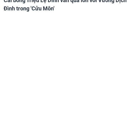
Cái bóng Triệu Lệ Dĩnh vẫn quá lớn với Vương Dịch
Đình trong 'Cửu Môn'