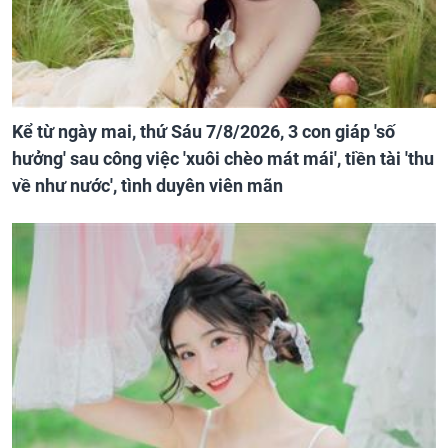
Kể từ ngày mai, thứ Sáu 7/8/2026, 3 con giáp 'số
hưởng' sau công việc 'xuôi chèo mát mái', tiền tài 'thu
về như nước', tình duyên viên mãn