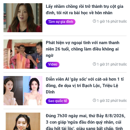
Lấy nhầm chồng rồi trở thành trụ cột gia
đình, tôi rút ra bài học về hôn nhân
1 giờ 16 phút trước
Tâm sự gia đình
Phát hiện vợ ngoại tình với nam thanh
niên 26 tuổi, chồng làm điều không ai
ngờ
1 giờ 31 phút trước
Video
Diễn viên AI 'gây sốc' với cát-xê hơn 1 tỉ
đồng, đe dọa vị trí Bạch Lộc, Triệu Lệ
Dĩnh
1 giờ 32 phút trước
Sao quốc tế
Đúng 7h30 ngày mai, thứ Bảy 8/8/2026,
3 con giáp 'ngửa đầu đón quý nhân, cúi
đầu hốt tài lộc', giàu sang bất chấp, tình