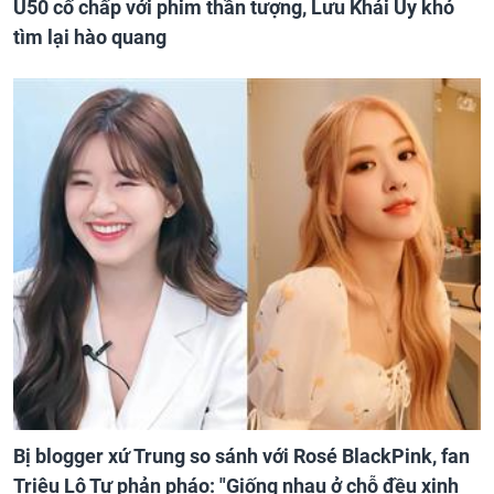
U50 cố chấp với phim thần tượng, Lưu Khải Uy khó
tìm lại hào quang
Bị blogger xứ Trung so sánh với Rosé BlackPink, fan
Triệu Lộ Tư phản pháo: "Giống nhau ở chỗ đều xinh