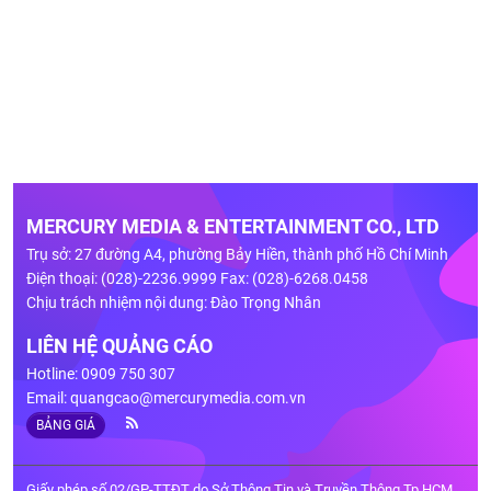
MERCURY MEDIA & ENTERTAINMENT CO., LTD
Trụ sở: 27 đường A4, phường Bảy Hiền, thành phố Hồ Chí Minh
Điện thoại: (028)-2236.9999 Fax: (028)-6268.0458
Chịu trách nhiệm nội dung: Đào Trọng Nhân
LIÊN HỆ QUẢNG CÁO
Hotline: 0909 750 307
Email:
quangcao@mercurymedia.com.vn
BẢNG GIÁ
Giấy phép số 02/GP-TTĐT do Sở Thông Tin và Truyền Thông Tp.HCM