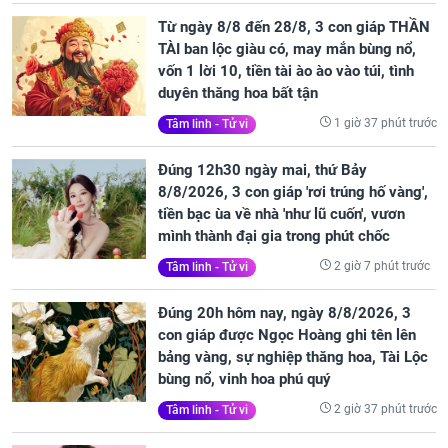
Từ ngày 8/8 đến 28/8, 3 con giáp THẦN
TÀI ban lộc giàu có, may mắn bùng nổ,
vốn 1 lời 10, tiền tài ào ào vào túi, tình
duyên thăng hoa bất tận
1 giờ 37 phút trước
Tâm linh - Tử vi
Đúng 12h30 ngày mai, thứ Bảy
8/8/2026, 3 con giáp 'rơi trúng hố vàng',
tiền bạc ùa về nhà 'như lũ cuốn', vươn
mình thành đại gia trong phút chốc
2 giờ 7 phút trước
Tâm linh - Tử vi
Đúng 20h hôm nay, ngày 8/8/2026, 3
con giáp được Ngọc Hoàng ghi tên lên
bảng vàng, sự nghiệp thăng hoa, Tài Lộc
bùng nổ, vinh hoa phú quý
2 giờ 37 phút trước
Tâm linh - Tử vi