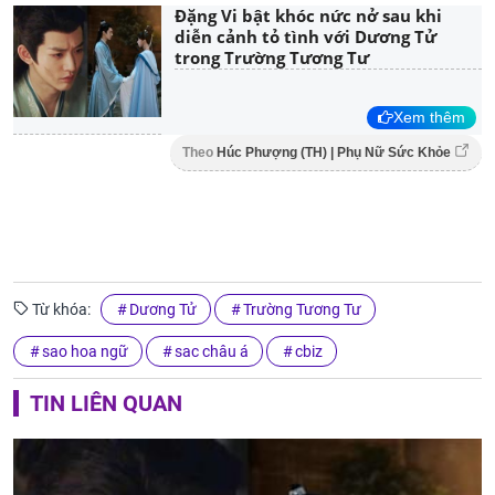
Đặng Vi bật khóc nức nở sau khi
diễn cảnh tỏ tình với Dương Tử
trong Trường Tương Tư
Xem thêm
Theo
Húc Phượng (TH) | Phụ Nữ Sức Khỏe
Từ khóa:
Dương Tử
Trường Tương Tư
sao hoa ngữ
sac châu á
cbiz
TIN LIÊN QUAN