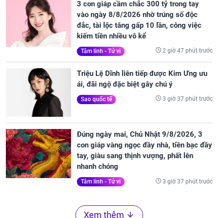
3 con giáp cầm chắc 300 tỷ trong tay
vào ngày 8/8/2026 nhờ trúng số độc
đắc, tài lộc tăng gấp 10 lần, công việc
kiếm tiền nhiều vô kể
2 giờ 47 phút trước
Tâm linh - Tử vi
Triệu Lệ Dĩnh liên tiếp được Kim Ưng ưu
ái, đãi ngộ đặc biệt gây chú ý
3 giờ 37 phút trước
Sao quốc tế
Đúng ngày mai, Chủ Nhật 9/8/2026, 3
con giáp vàng ngọc đầy nhà, tiền bạc đầy
tay, giàu sang thịnh vượng, phất lên
nhanh chóng
3 giờ 37 phút trước
Tâm linh - Tử vi
Xem thêm