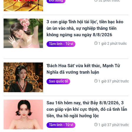
52 phút trước
Đời sống
3 con giáp 'lĩnh hội tài lộc', tiền bạc kéo
ùn ùn vào nhà, sự nghiệp thăng tiến
không ngừng sau ngày 8/8/2026
1 giờ 2 phút trước
Tâm linh - Tử vi
'Bách Hoa Sát' vừa kết thúc, Mạnh Tử
Nghĩa đã vướng tranh luận
1 giờ 37 phút trước
Sao quốc tế
Sau 16h hôm nay, thứ Bảy 8/8/2026, 3
con giáp vận khí cực thịnh, đỏ cả tình lẫn
tiền, tha hồ ngồi hưởng lộc
1 giờ 37 phút trước
Tâm linh - Tử vi