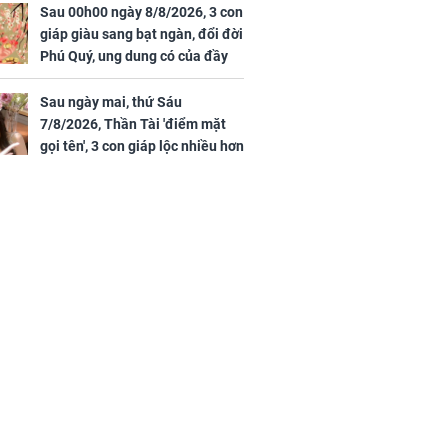
Sau 00h00 ngày 8/8/2026, 3 con
giáp giàu sang bạt ngàn, đổi đời
Phú Quý, ung dung có của đầy
nhà, ngày càng hưng thịnh sung
túc
Sau ngày mai, thứ Sáu
7/8/2026, Thần Tài 'điểm mặt
gọi tên', 3 con giáp lộc nhiều hơn
sông, tài vận sáng như trăng
Rằm, chính thức hết khổ