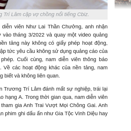
g Trí Lâm cặp vợ chồng nổi tiếng Cbiz.
TP.HCM:
tử vong 
m diễn viên Như Lai Thần Chưởng, anh nhận
làm về t
y vào tháng 3/2022 và quay một video quảng
nghiệp 
 nền tảng này không có giấy phép hoạt động,
lập tức yêu cầu không sử dụng quảng cáo của
 phép. Cuối cùng, nam diễn viên thông báo
. Về các hoạt động khác của nền tảng, nam
g biết và không liên quan.
Sau 00h
n Trương Trí Lâm đánh mất sự nghiệp, trái lại
8/8/2026
giàu san
 hạng A. Trong thời gian qua, nam diễn viên
đổi đời 
hi tham gia Anh Trai Vượt Mọi Chông Gai. Anh
dung có 
án phim ghi dấu ấn như Gia Tộc Vinh Diệu hay
ngày càn
sung túc