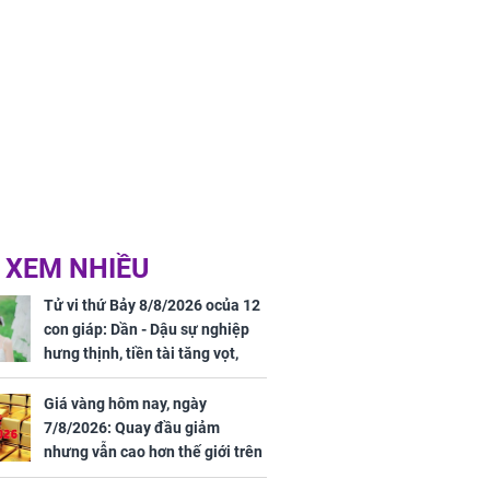
 XEM NHIỀU
Tử vi thứ Bảy 8/8/2026 ocủa 12
con giáp: Dần - Dậu sự nghiệp
hưng thịnh, tiền tài tăng vọt,
Mão - Thân công việc bất trắc,
tiền mất tật mang
Giá vàng hôm nay, ngày
7/8/2026: Quay đầu giảm
nhưng vẫn cao hơn thế giới trên
7 triệu đồng