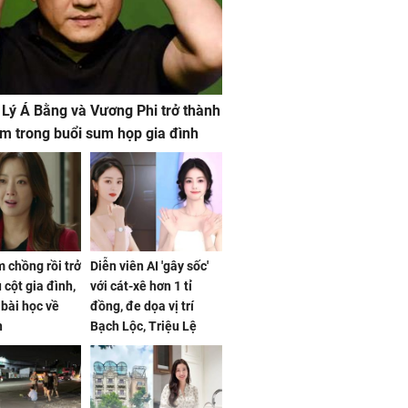
 Lý Á Bằng và Vương Phi trở thành
m trong buổi sum họp gia đình
 chồng rồi trở
Diễn viên AI 'gây sốc'
 cột gia đình,
với cát-xê hơn 1 tỉ
a bài học về
đồng, đe dọa vị trí
n
Bạch Lộc, Triệu Lệ
Dĩnh