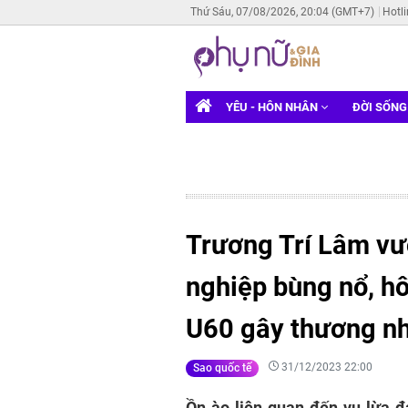
Thứ Sáu, 07/08/2026, 20:04 (GMT+7)
Hotl
YÊU - HÔN NHÂN
ĐỜI SỐN
Trương Trí Lâm vượ
nghiệp bùng nổ, h
U60 gây thương n
31/12/2023 22:00
Sao quốc tế
Ồn ào liên quan đến vụ lừa đả