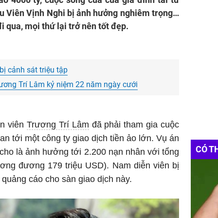
u Viên Vịnh Nghi bị ảnh hưởng nghiêm trọng…
qua, mọi thứ lại trở nên tốt đẹp.
ị cảnh sát triệu tập
rương Trí Lâm kỷ niệm 22 năm ngày cưới
ễn viên
Trương Trí Lâm
đã phải tham gia cuộc
an tới một công ty giao dịch tiền ảo lớn. Vụ án
CÓ T
 cho là ảnh hưởng tới 2.200 nạn nhân với tổng
ương đương 179 triệu USD). Nam diễn viên bị
o quảng cáo cho sàn giao dịch này.