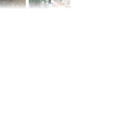
 Nữ công nhân
Đỗ Mỹ Linh hé lộ góc
trên đường đi
bếp chill của nhà mới -
rong khu công
cạnh biệt thự bầu Hiển
Sóng Thần
00 ngày
, 3 con giáp
g bạt ngàn,
Phú Quý, ung
của đầy nhà,
g hưng thịnh