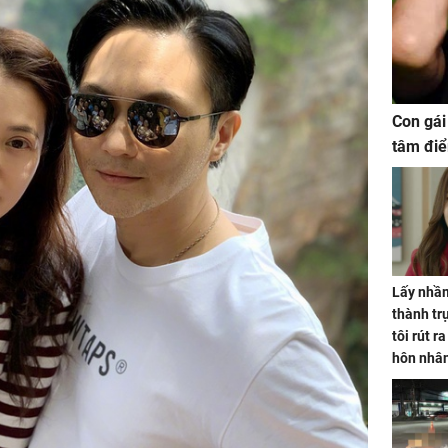
Con gái
tâm điể
Lấy nhầm
thành trụ
tôi rút r
hôn nhâ