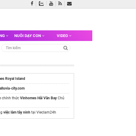
ỠNG
NUÔI DẠY CON
VIDEO
es Royal Island
/alluvia-city.com
e chính thức
Vinhomes Hải Vân Bay
Chủ
ng
việc làm tây ninh
tại Vieclam24h