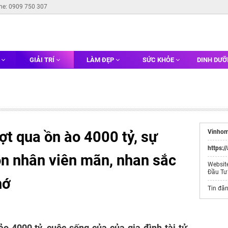
ine: 0909 750 307
G
GIẢI TRÍ
LÀM ĐẸP
SỨC KHỎE
DINH DƯ
t qua ồn ào 4000 tỷ, sự
Vinhom
https:/
ôn nhân viên mãn, nhan sắc
Websit
Đầu Tư
hớ
Tin đă
o 4000 tỷ, cuộc sống của của gia đình tài tử