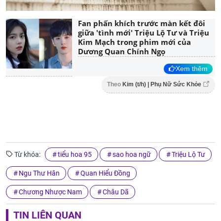
Fan phấn khích trước màn kết đôi
giữa 'tình mới' Triệu Lộ Tư và Triệu
Kim Mạch trong phim mới của
Dương Quan Chính Ngọ
Xem thêm
Theo
Kim (t/h) | Phụ Nữ Sức Khỏe
Từ khóa:
tiểu hoa 95
sao hoa ngữ
Triệu Lộ Tư
Ngu Thư Hân
Quan Hiểu Đồng
Chương Nhược Nam
Châu Dã
TIN LIÊN QUAN