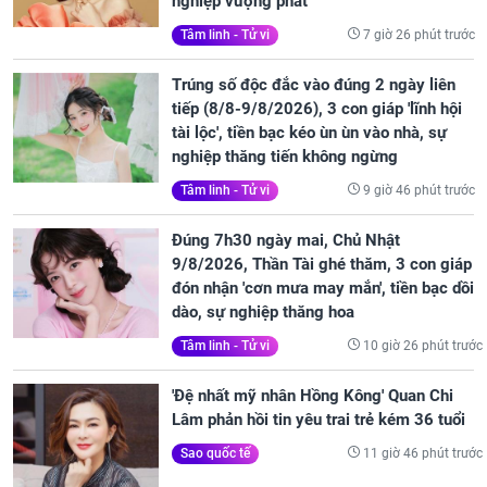
nghiệp vượng phát
7 giờ 26 phút trước
Tâm linh - Tử vi
Trúng số độc đắc vào đúng 2 ngày liên
tiếp (8/8-9/8/2026), 3 con giáp 'lĩnh hội
tài lộc', tiền bạc kéo ùn ùn vào nhà, sự
nghiệp thăng tiến không ngừng
9 giờ 46 phút trước
Tâm linh - Tử vi
Đúng 7h30 ngày mai, Chủ Nhật
9/8/2026, Thần Tài ghé thăm, 3 con giáp
đón nhận 'cơn mưa may mắn', tiền bạc dồi
dào, sự nghiệp thăng hoa
10 giờ 26 phút trước
Tâm linh - Tử vi
'Đệ nhất mỹ nhân Hồng Kông' Quan Chi
Lâm phản hồi tin yêu trai trẻ kém 36 tuổi
11 giờ 46 phút trước
Sao quốc tế