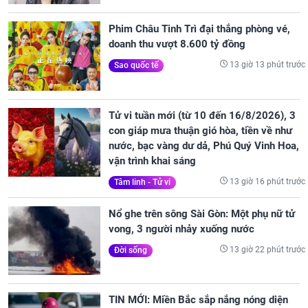
Phim Châu Tinh Trì đại thắng phòng vé,
doanh thu vượt 8.600 tỷ đồng
13 giờ 13 phút trước
Sao quốc tế
Tử vi tuần mới (từ 10 đến 16/8/2026), 3
con giáp mưa thuận gió hòa, tiền về như
nước, bạc vàng dư dả, Phú Quý Vinh Hoa,
vận trình khai sáng
13 giờ 16 phút trước
Tâm linh - Tử vi
Nổ ghe trên sông Sài Gòn: Một phụ nữ tử
vong, 3 người nhảy xuống nước
13 giờ 22 phút trước
Đời sống
TIN MỚI: Miền Bắc sắp nắng nóng diện