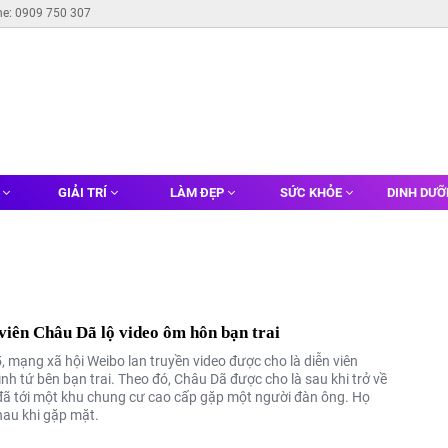
ne: 0909 750 307
G
GIẢI TRÍ
LÀM ĐẸP
SỨC KHỎE
DINH DƯ
viên Châu Dã lộ video ôm hôn bạn trai
, mạng xã hội Weibo lan truyền video được cho là diễn viên
nh tứ bên bạn trai. Theo đó, Châu Dã được cho là sau khi trở về
đã tới một khu chung cư cao cấp gặp một người đàn ông. Họ
au khi gặp mặt.