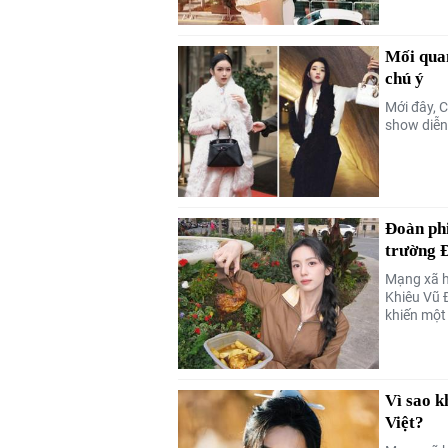
Mối qua
chú ý
Mới đây, 
show diễn 
Đoàn phi
trường 
Mạng xã h
Khiêu Vũ Đ
khiến một
Vì sao 
Việt?