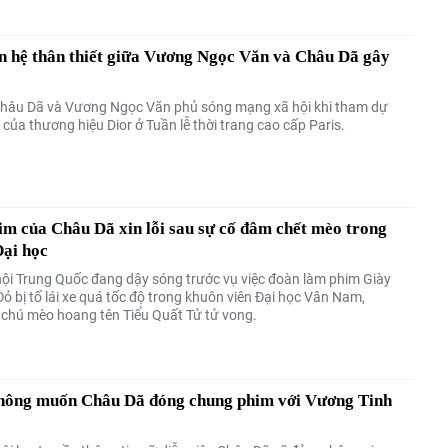
n hệ thân thiết giữa Vương Ngọc Văn và Châu Dã gây
Châu Dã và Vương Ngọc Văn phủ sóng mạng xã hội khi tham dự
của thương hiệu Dior ở Tuần lễ thời trang cao cấp Paris.
m của Châu Dã xin lỗi sau sự cố đâm chết mèo trong
Đại học
ội Trung Quốc đang dậy sóng trước vụ việc đoàn làm phim Giày
ỏ bị tố lái xe quá tốc độ trong khuôn viên Đại học Vân Nam,
 chú mèo hoang tên Tiểu Quất Tử tử vong.
không muốn Châu Dã đóng chung phim với Vương Tinh