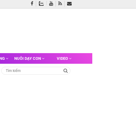
ỠNG
NUÔI DẠY CON
VIDEO