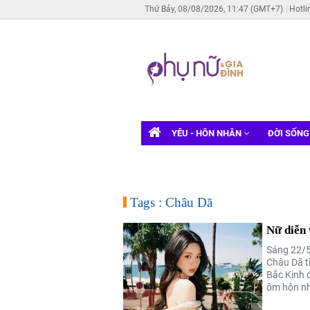
Thứ Bảy, 08/08/2026, 11:47 (GMT+7)
Hotli
YÊU - HÔN NHÂN
ĐỜI SỐN
Tags : Châu Dã
Nữ diễn 
Sáng 22/5
Châu Dã tì
Bắc Kinh 
ôm hôn nh