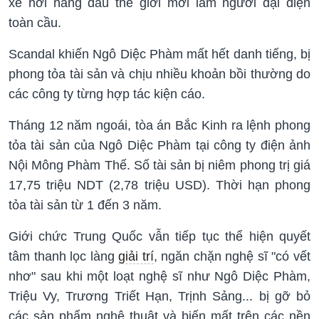
xe hơi hàng đầu thế giới mời làm người đại diện
toàn cầu.
Scandal khiến Ngô Diệc Phàm mất hết danh tiếng, bị
phong tỏa tài sản và chịu nhiều khoản bồi thường do
các công ty từng hợp tác kiện cáo.
Tháng 12 năm ngoái, tòa án Bắc Kinh ra lệnh phong
tỏa tài sản của Ngô Diệc Phàm tại công ty điện ảnh
Nội Mông Phàm Thế. Số tài sản bị niêm phong trị giá
17,75 triệu NDT (2,78 triệu USD). Thời hạn phong
tỏa tài sản từ 1 đến 3 năm.
Giới chức Trung Quốc vẫn tiếp tục thể hiện quyết
tâm thanh lọc làng
giải trí
, ngăn chặn nghệ sĩ "có vết
nhơ" sau khi một loạt nghệ sĩ như Ngô Diệc Phàm,
Triệu Vy, Trương Triết Hạn, Trịnh Sảng... bị gỡ bỏ
các sản phẩm nghệ thuật và biến mất trên các nền