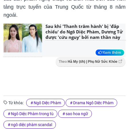
tảng trực tuyến của Trung Quốc từ tháng 8 năm
ngoái.
Sau khi 'Thanh trâm hành' bị 'đắp
chiếu' do Ngô Diệc Phàm, Dương Tử
được 'cứu nguy' bởi nam thần này
Xem thêm
Theo
Hà My (t/h) | Phụ Nữ Sức Khỏe
Từ khóa:
Ngô Diệc Phàm
Drama Ngô Diệc Phàm
Ngô Diệc Phàm trong tù
sao hoa ngữ
ngô diệc phàm scandal