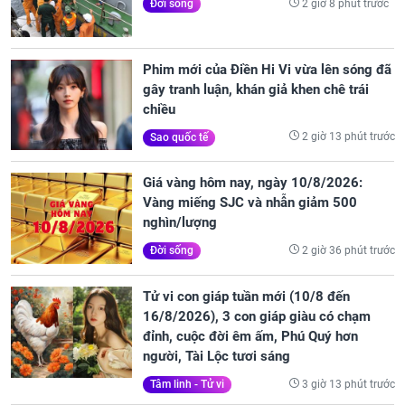
2 giờ 8 phút trước
Đời sống
Phim mới của Điền Hi Vi vừa lên sóng đã
gây tranh luận, khán giả khen chê trái
chiều
2 giờ 13 phút trước
Sao quốc tế
Giá vàng hôm nay, ngày 10/8/2026:
Vàng miếng SJC và nhẫn giảm 500
nghìn/lượng
2 giờ 36 phút trước
Đời sống
Tử vi con giáp tuần mới (10/8 đến
16/8/2026), 3 con giáp giàu có chạm
đỉnh, cuộc đời êm ấm, Phú Quý hơn
người, Tài Lộc tươi sáng
3 giờ 13 phút trước
Tâm linh - Tử vi