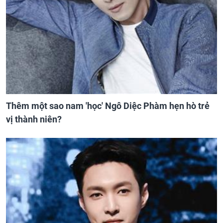
Thêm một sao nam 'học' Ngô Diệc Phàm hẹn hò trẻ
vị thành niên?