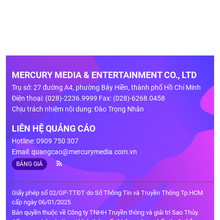
MERCURY MEDIA & ENTERTAINMENT CO., LTD
Trụ sở: 27 đường A4, phường Bảy Hiền, thành phố Hồ Chí Minh
Điện thoại: (028)-2236.9999 Fax: (028)-6268.0458
Chịu trách nhiệm nội dung: Đào Trọng Nhân
LIÊN HỆ QUẢNG CÁO
Hotline: 0909 750 307
Email:
quangcao@mercurymedia.com.vn
BẢNG GIÁ
Giấy phép số 02/GP-TTĐT do Sở Thông Tin và Truyền Thông Tp.HCM
cấp ngày 06/01/2025
Bản quyền thuộc về Công ty TNHH Truyền thông và giải trí Sao Thủy.