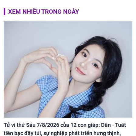
XEM NHIỀU TRONG NGÀY
Tử vi thứ Sáu 7/8/2026 của 12 con giáp: Dần - Tuất
tiền bạc đầy túi, sự nghiệp phát triển hưng thịnh,