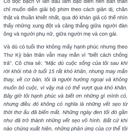
Cô bộc bạch vì lần đầu làm đạo diễn nên bản thân
chỉ muốn diễn giải bộ phim theo cách giản dị, chân
thật và thuần khiết nhất, qua đó khán giả có thể nhìn
thấy những xung đột và căng thẳng giữa người đàn
ông và người phụ nữ, giữa người mẹ và con gái.
Và dù có tuổi thơ không mấy hạnh phúc nhưng theo
Thư Kỳ bản thân vẫn may mắn vì "biết cách chống
trả". Cô chia sẻ:
"Mặc dù cuộc sống của tôi sau khi
rời khỏi nhà ở tuổi 15 rất khó khăn, nhưng may mắn
thay, về cơ bản, tôi là người hướng ngoại và không
muốn bỏ cuộc, vì vậy mà có thể vượt qua khó khăn.
Bây giờ tôi hạnh phúc và biết ơn những gì mình có,
nhưng điều đó không có nghĩa là những vết sẹo từ
thời thơ ấu đã biến mất. Những ngày đen tối đó gần
như đã trở thành những vết sẹo vô hình. Bất cứ khi
nào chúng xuất hiện, những phản ứng của cơ thể tôi