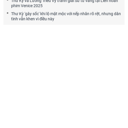
Thư Kỳ và Lương Triều Vỹ tranh giải Sư tử vàng tại Liên hoan
phim Venice 2025
Thư Kỳ 'gây sốc' khi lộ mặt mộc với nếp nhăn rõ rệt, nhưng dân
tình vẫn khen vì điều này