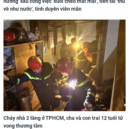
hưởng' sau công việc 'xuôi chèo mát mái', tiền tài 'thu
về như nước', tình duyên viên mãn
Cháy nhà 2 tầng ở TPHCM, cha và con trai 12 tuổi tử
vong thương tâm