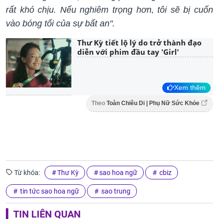
rất khó chịu. Nếu nghiêm trọng hơn, tôi sẽ bị cuốn
vào bóng tối của sự bất an".
Thư Kỳ tiết lộ lý do trở thành đạo
diễn với phim đầu tay 'Girl'
Xem thêm
Theo
Toàn Chiêu Di | Phụ Nữ Sức Khỏe
Từ khóa:
Thư Kỳ
sao hoa ngữ
cbiz
tin tức sao hoa ngữ
sao trung
TIN LIÊN QUAN