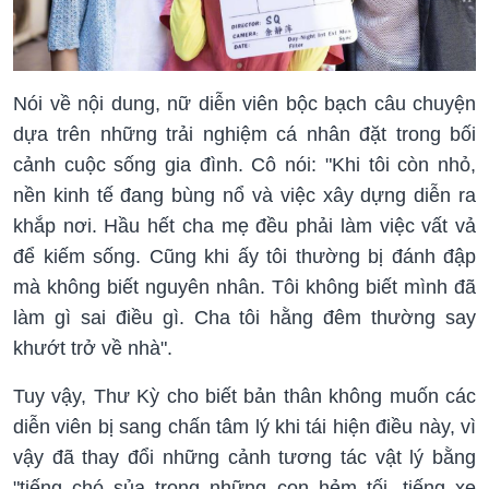
Nói về nội dung, nữ diễn viên bộc bạch câu chuyện
dựa trên những trải nghiệm cá nhân đặt trong bối
cảnh cuộc sống gia đình. Cô nói: "Khi tôi còn nhỏ,
nền kinh tế đang bùng nổ và việc xây dựng diễn ra
khắp nơi. Hầu hết cha mẹ đều phải làm việc vất vả
để kiếm sống. Cũng khi ấy tôi thường bị đánh đập
mà không biết nguyên nhân. Tôi không biết mình đã
làm gì sai điều gì. Cha tôi hằng đêm thường say
khướt trở về nhà".
Tuy vậy, Thư Kỳ cho biết bản thân không muốn các
diễn viên bị sang chấn tâm lý khi tái hiện điều này, vì
vậy đã thay đổi những cảnh tương tác vật lý bằng
"tiếng chó sủa trong những con hẻm tối, tiếng xe