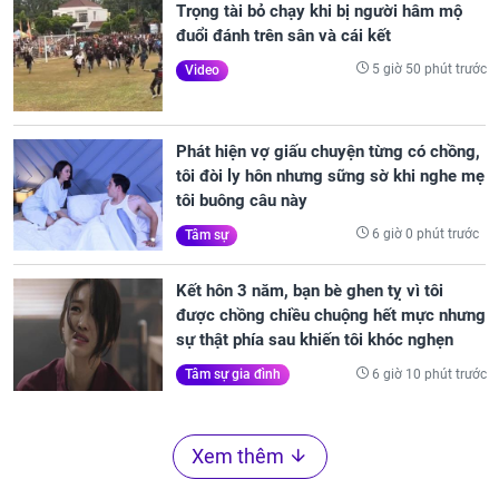
Trọng tài bỏ chạy khi bị người hâm mộ
đuổi đánh trên sân và cái kết
5 giờ 50 phút trước
Video
Phát hiện vợ giấu chuyện từng có chồng,
tôi đòi ly hôn nhưng sững sờ khi nghe mẹ
tôi buông câu này
6 giờ 0 phút trước
Tâm sự
Kết hôn 3 năm, bạn bè ghen tỵ vì tôi
được chồng chiều chuộng hết mực nhưng
sự thật phía sau khiến tôi khóc nghẹn
6 giờ 10 phút trước
Tâm sự gia đình
Xem thêm