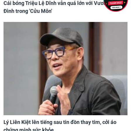
Cái bóng Triệu Lệ Dĩnh vẫn quá lớn với Vương Dịch
Đình trong 'Cửu Môn'
Lý Liên Kiệt lên tiếng sau tin đồn thay tim, cởi áo
chứng minh sức khỏe