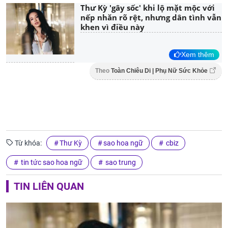
Thư Kỳ 'gây sốc' khi lộ mặt mộc với
nếp nhăn rõ rệt, nhưng dân tình vẫn
khen vì điều này
Xem thêm
Theo
Toàn Chiêu Di | Phụ Nữ Sức Khỏe
Từ khóa:
Thư Kỳ
sao hoa ngữ
cbiz
tin tức sao hoa ngữ
sao trung
TIN LIÊN QUAN