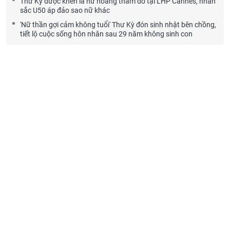
Thư Kỳ được khen là nữ hoàng thảm đỏ tại LHP Cannes, nhan
sắc U50 áp đảo sao nữ khác
'Nữ thần gợi cảm không tuổi' Thư Kỳ đón sinh nhật bên chồng,
tiết lộ cuộc sống hôn nhân sau 29 năm không sinh con