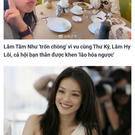
Lâm Tâm Như 'trốn chồng' vi vu cùng Thư Kỳ, Lâm Hy
Lôi, cả hội bạn thân được khen 'lão hóa ngược'