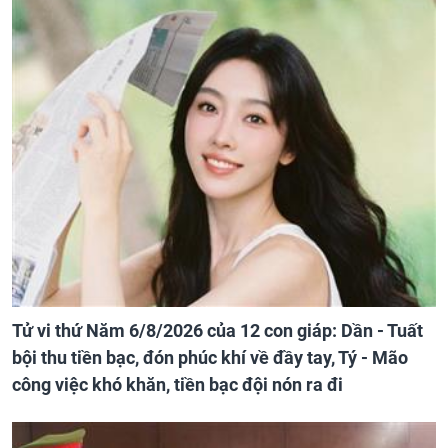
Tử vi thứ Năm 6/8/2026 của 12 con giáp: Dần - Tuất
bội thu tiền bạc, đón phúc khí về đầy tay, Tý - Mão
công việc khó khăn, tiền bạc đội nón ra đi