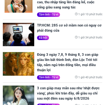
cao, thu nhập tăng lên đáng kể, cuộc
sống giàu sang sung túc
1 giờ 10 phút trước
Tâm linh - Tử vi
TP.HCM: 285 cơ sở mầm non có nguy cơ
phải đóng cửa
1 giờ 34 phút trước
Xã hội
Đúng 3 ngày 7,8, 9 tháng 8, 3 con giáp
giàu lên bất thình lình, đón Lộc Trời tới
tấp, nằm ngủ trên đống tiền, mọi điều
thuận lợi
1 giờ 40 phút trước
Tâm linh - Tử vi
3 con giáp may mắn sau như 'nhặt được
vàng', phúc khí tràn đầy, dễ giàu sụ chỉ
sau một đêm sau ngày 6/8/2026