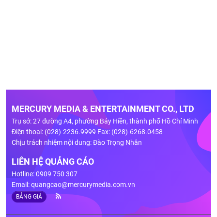
MERCURY MEDIA & ENTERTAINMENT CO., LTD
Trụ sở: 27 đường A4, phường Bảy Hiền, thành phố Hồ Chí Minh
Điện thoại: (028)-2236.9999 Fax: (028)-6268.0458
Chịu trách nhiệm nội dung: Đào Trọng Nhân
LIÊN HỆ QUẢNG CÁO
Hotline: 0909 750 307
Email:
quangcao@mercurymedia.com.vn
BẢNG GIÁ