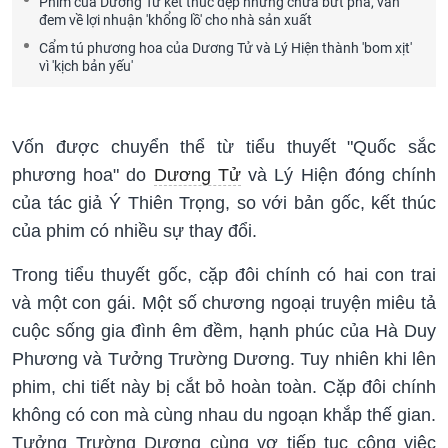
Phim của Dương Tử kết thúc đẹp nhưng chưa bứt phá, vẫn
đem về lợi nhuận 'khổng lồ' cho nhà sản xuất
Cẩm tú phương hoa của Dương Tử và Lý Hiện thành 'bom xịt'
vì 'kịch bản yếu'
Vốn được chuyển thể từ tiểu thuyết "Quốc sắc
phương hoa" do
Dương Tử
và Lý Hiện đóng chính
của tác giả Ý Thiên Trọng, so với bản gốc, kết thúc
của phim có nhiều sự thay đổi.
Trong tiểu thuyết gốc, cặp đôi chính có hai con trai
và một con gái. Một số chương ngoại truyện miêu tả
cuộc sống gia đình êm đềm, hạnh phúc của Hà Duy
Phương và Tưởng Trường Dương. Tuy nhiên khi lên
phim, chi tiết này bị cắt bỏ hoàn toàn. Cặp đôi chính
không có con mà cùng nhau du ngoạn khắp thế gian.
Tưởng Trường Dương cùng vợ tiếp tục công việc