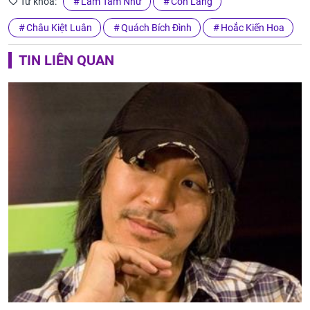
Từ khóa:
Lâm Tâm Như
Côn Lăng
Châu Kiệt Luân
Quách Bích Đình
Hoắc Kiến Hoa
TIN LIÊN QUAN