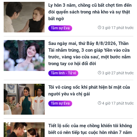
Ly hôn 3 năm, chồng cũ bất chợt tìm đến
đòi quyển sách trong nhà kho và sự thật
bất ngờ
3 giờ 17 phút trước
Tâm sự Eva
Sau ngày mai, thứ Bảy 8/8/2026, Thần
Tài nhắm trúng, 3 con giáp 'tiền vào cửa
trước, vàng vào cửa sau', một bước nắm
trong tay cơ hội đổi đời
3 giờ 27 phút trước
Tâm linh - Tử vi
Tôi vô cùng sốc khi phát hiện bí mật của
người yêu và chị gái
4 giờ 17 phút trước
Tâm sự Eva
Tiết lộ sốc của mẹ chồng khiến tôi không
biết có nên tiếp tục cuộc hôn nhân 7 năm