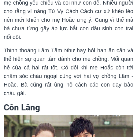
mẹ chồng yêu chiều và coi như con đẻ. Nhiều người
cho rằng vì nàng Tử Vy Cách Cách cư xử khéo léo
nên mới khiến cho mẹ Hoắc ưng ý. Cũng vì thế mà
bà chưa từng gây áp lực bắt con dâu sinh con trai
nối dõi.
Thỉnh thoảng Lâm Tâm Như hay hỏi han ân cần và
thể hiện sự quan tâm dành cho mẹ chồng. Mối quan
hệ của cả hai rất tốt. Có đôi khi mẹ Hoắc còn tới
chăm sóc cháu ngoại cùng với hai vợ chồng Lâm -
Hoắc. Bà cũng rất ủng hộ cách các con dạy bảo
cháu gái.
Côn Lăng