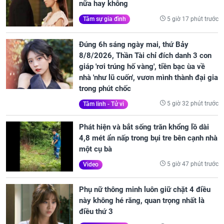
nữa hay không
5 giờ 17 phút trước
Tâm sự gia đình
Đúng 6h sáng ngày mai, thứ Bảy
8/8/2026, Thần Tài chỉ đích danh 3 con
giáp 'rơi trúng hố vàng', tiền bạc ùa về
nhà 'như lũ cuốn', vươn mình thành đại gia
trong phút chốc
5 giờ 32 phút trước
Tâm linh - Tử vi
Phát hiện và bắt sống trăn khổng lồ dài
4,8 mét ẩn nấp trong bụi tre bên cạnh nhà
một cụ bà
5 giờ 47 phút trước
Video
Phụ nữ thông minh luôn giữ chặt 4 điều
này không hé răng, quan trọng nhất là
điều thứ 3