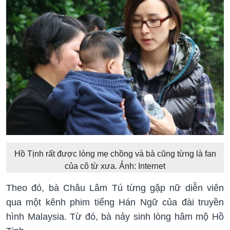
Hồ Tịnh rất được lòng mẹ chồng và bà cũng từng là fan
của cô từ xưa. Ảnh: Internet
Theo đó, bà Châu Lâm Tú từng gặp nữ diễn viên
qua một kênh phim tiếng Hán Ngữ của đài truyền
hình Malaysia. Từ đó, bà nảy sinh lòng hâm mộ Hồ