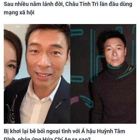
Sau nhiều năm lánh đời, Châu Tinh Trì lần đầu dùng
mạng xã hội
Bị khơi lại bê bối ngoại tình với Á hậu Huỳnh Tâm
Dĩnh, phản ứng Hứa Chí An ra sao?