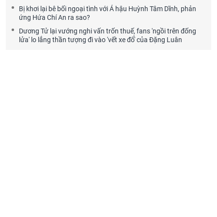
Bị khơi lại bê bối ngoại tình với Á hậu Huỳnh Tâm Dĩnh, phản
ứng Hứa Chí An ra sao?
Dương Tử lại vướng nghi vấn trốn thuế, fans 'ngồi trên đống
lửa' lo lắng thần tượng đi vào 'vết xe đổ' của Đặng Luân