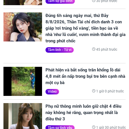
30 phút trước
Tâm sự gia đình
Đúng 6h sáng ngày mai, thứ Bảy
8/8/2026, Thần Tài chỉ đích danh 3 con
giáp 'rơi trúng hố vàng', tiền bạc ùa về
nhà 'như lũ cuốn', vươn mình thành đại gia
trong phút chốc
45 phút trước
Tâm linh - Tử vi
Phát hiện và bắt sống trăn khổng lồ dài
4,8 mét ẩn nấp trong bụi tre bên cạnh nhà
một cụ bà
1 giờ 0 phút trước
Video
Phụ nữ thông minh luôn giữ chặt 4 điều
này không hé răng, quan trọng nhất là
điều thứ 3
1 giờ 30 phút trước
Tâm sự tình yêu