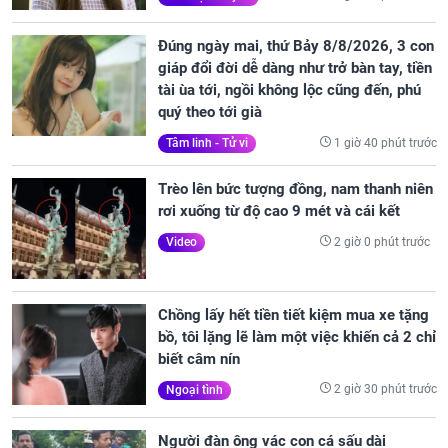
Đúng ngày mai, thứ Bảy 8/8/2026, 3 con
giáp đổi đời dễ dàng như trở bàn tay, tiền
tài ùa tới, ngồi không lộc cũng đến, phú
quý theo tới già
1 giờ 40 phút trước
Tâm linh - Tử vi
Trèo lên bức tượng đồng, nam thanh niên
rơi xuống từ độ cao 9 mét và cái kết
2 giờ 0 phút trước
Video
Chồng lấy hết tiền tiết kiệm mua xe tặng
bồ, tôi lặng lẽ làm một việc khiến cả 2 chỉ
biết câm nín
2 giờ 30 phút trước
Ngoại tình
Người đàn ông vác con cá sấu dài