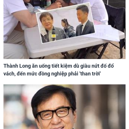
Thành Long ăn uống tiết kiệm dù giàu nứt đố đổ
vách, đến mức đồng nghiệp phải 'than trời'