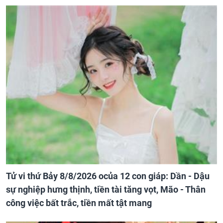
Tử vi thứ Bảy 8/8/2026 ocủa 12 con giáp: Dần - Dậu
sự nghiệp hưng thịnh, tiền tài tăng vọt, Mão - Thân
công việc bất trắc, tiền mất tật mang