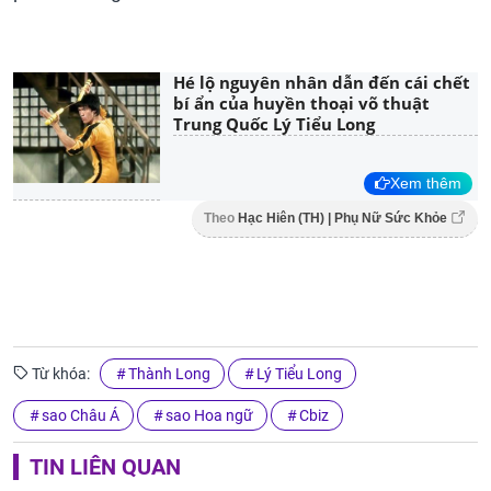
Hé lộ nguyên nhân dẫn đến cái chết
bí ẩn của huyền thoại võ thuật
Trung Quốc Lý Tiểu Long
Xem thêm
Theo
Hạc Hiên (TH) | Phụ Nữ Sức Khỏe
Từ khóa:
Thành Long
Lý Tiểu Long
sao Châu Á
sao Hoa ngữ
Cbiz
TIN LIÊN QUAN