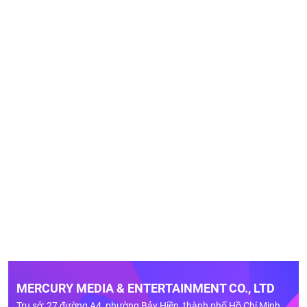
MERCURY MEDIA & ENTERTAINMENT CO., LTD
Trụ sở: 27 đường A4, phường Bảy Hiền, thành phố Hồ Chí Minh