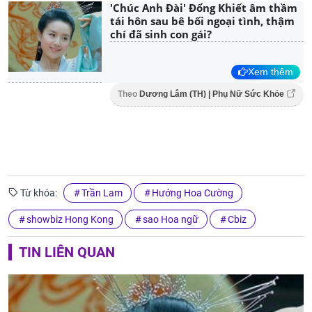
'Chúc Anh Đài' Đổng Khiết âm thầm
tái hôn sau bê bối ngoại tình, thậm
chí đã sinh con gái?
Xem thêm
Theo
Dương Lâm (TH) | Phụ Nữ Sức Khỏe
Từ khóa:
Trần Lam
Hướng Hoa Cường
showbiz Hong Kong
sao Hoa ngữ
Cbiz
TIN LIÊN QUAN