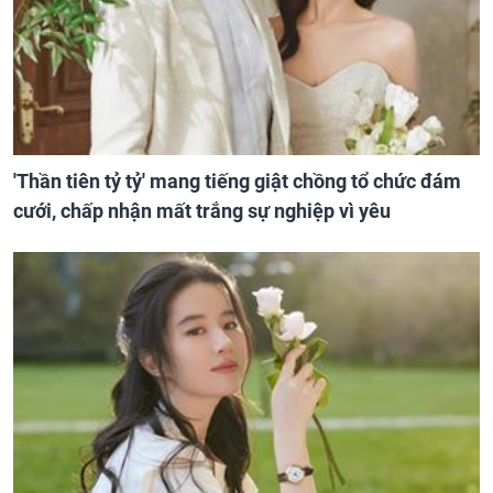
'Thần tiên tỷ tỷ' mang tiếng giật chồng tổ chức đám
cưới, chấp nhận mất trắng sự nghiệp vì yêu