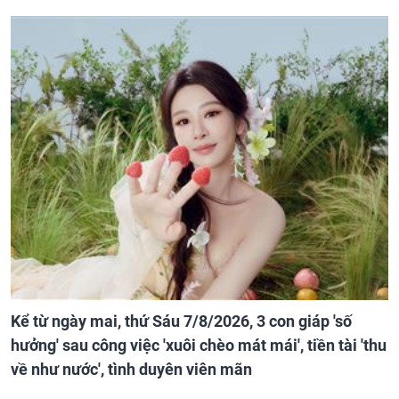
Kể từ ngày mai, thứ Sáu 7/8/2026, 3 con giáp 'số
hưởng' sau công việc 'xuôi chèo mát mái', tiền tài 'thu
về như nước', tình duyên viên mãn